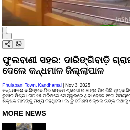
ଫୁଲବାଣୀ ସହର: ଦାରିଙ୍ଗିବାଡ଼ି ଗ୍ରା
ଦେଲେ କନ୍ଧମାଳ ଜିଲ୍ଲାପାଳ
Phulabani Town, Kandhamal
|
Nov 3, 2025
କନ୍ଧମାଳର ଦାରିଙ୍ଗବାଡିର ସପ୍ତମ ଶ୍ରେଣୀ ର ଛାତ୍ର ପିନ ଗିଳି ମୃତ,ଦା
ତୁଷାର ମିଶ୍ର। ଗତ ୧୫ ତାରିଖରେ ସେ ସ୍କୁଲରେ ଥିବା ବେଳେ ୧୧ଟା ସମୟର
ଶିକ୍ଷକ ମାନଙ୍କୁ ମଧ୍ୟ କହିଥିଲେ। କିନ୍ତୁ କୌଣସି ଶିକ୍ଷକ ତାଙ୍କ କଥାକୁ
MORE NEWS