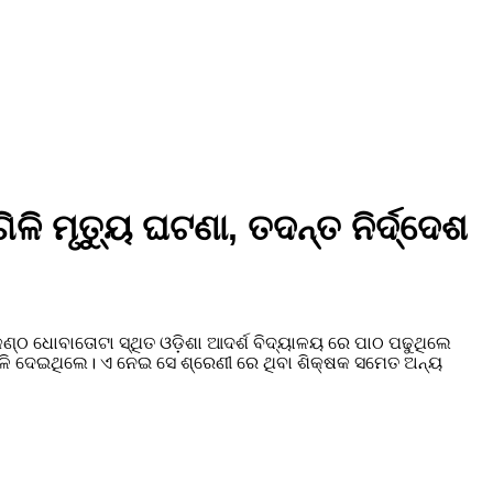
ଳି ମୃତ୍ୟୁ ଘଟଣା, ତଦନ୍ତ ନିର୍ଦ୍ଦେଶ
ଣ୍ଠ ଧୋବାତୋଟା ସ୍ଥିତ ଓଡ଼ିଶା ଆଦର୍ଶ ବିଦ୍ୟାଳୟ ରେ ପାଠ ପଢୁଥିଲେ
ିଳି ଦେଇଥିଲେ। ଏ ନେଇ ସେ ଶ୍ରେଣୀ ରେ ଥିବା ଶିକ୍ଷକ ସମେତ ଅନ୍ୟ