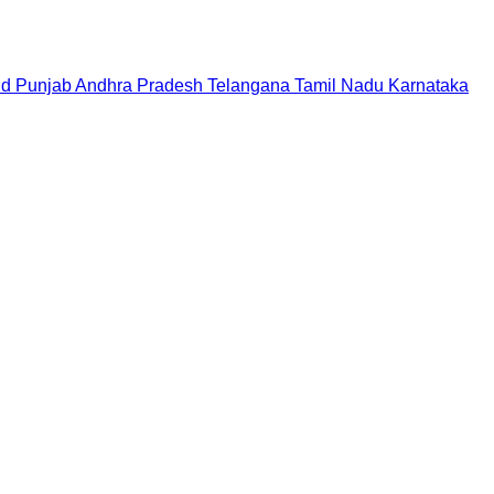
nd
Punjab
Andhra Pradesh
Telangana
Tamil Nadu
Karnataka