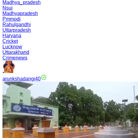
Madhya_pradesh
Nsui
Madhyapradesh
Pmmodi
Rahulgandhi
Uttarpradesh
Haryana
Cricket
Lucknow
Uttarakhand
Crimenews
arunkshadangi40