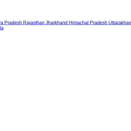
a Pradesh
Rajasthan
Jharkhand
Himachal Pradesh
Uttarakha
la