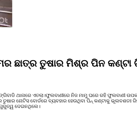
ମର ଛାତ୍ର ତୁଷାର ମିଶ୍ର ପିନ କଣ୍ଟା ଗି
ରିଙ୍ଗିବାଡି ଥାନାରେ ଏତଲା।ଫୁଲବାଣୀରେ ନିଜ ମାମୁ ଘରେ ରହି ଫୁଲବାଣୀ ଉପକ
େ ତୁଷାର ନୋଟିସ ବୋର୍ଡରେ ବ୍ୟବହାର ହେଉଥିବା ପିନ୍ କଣ୍ଟାକୁ ଭୂଲବଶତଃ ଗ
 ଗୁରୁତ୍ୱ ଦେଇନଥିଲେ।