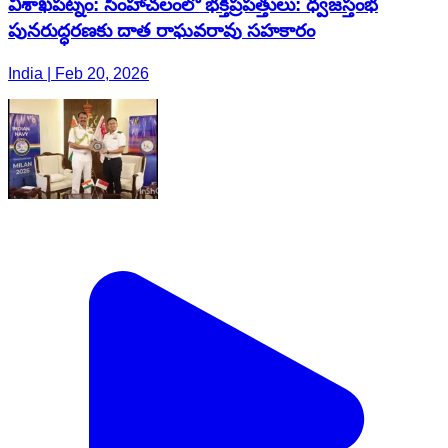
విశాఖపట్నం: సింహాచలంలో భక్తిప్రపత్తులు: ధ్వజస్తంభ
పునరుద్ధరణకు దాత రాఘవరావు సహకారం
India | Feb 20, 2026