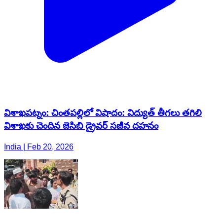
విశాఖపట్నం: చింతపల్లిలో విషాదం: విద్యుత్ తీగలు తగిలి
విశాఖ‌కు చెందిన జెసిబి డ్రైవర్ సజీవ దహనం
India | Feb 20, 2026