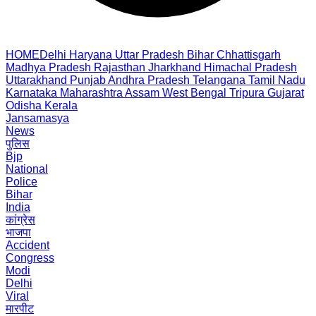
HOME
Delhi
Haryana
Uttar Pradesh
Bihar
Chhattisgarh
Madhya Pradesh
Rajasthan
Jharkhand
Himachal Pradesh
Uttarakhand
Punjab
Andhra Pradesh
Telangana
Tamil Nadu
Karnataka
Maharashtra
Assam
West Bengal
Tripura
Gujarat
Odisha
Kerala
Jansamasya
News
पुलिस
Bjp
National
Police
Bihar
India
कांग्रेस
भाजपा
Accident
Congress
Modi
Delhi
Viral
मारपीट