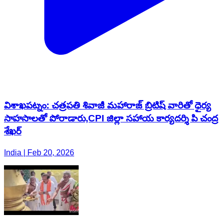
విశాఖపట్నం: చత్రపతి శివాజీ మహారాజ్ బ్రిటిష్ వారితో ధైర్య
సాహసాలతో పోరాడారు,CPI జిల్లా సహాయ కార్యదర్శి పి చంద్ర
శేఖర్
India | Feb 20, 2026