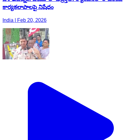
కార్యకలాపాలపై నిషేధం
India | Feb 20, 2026