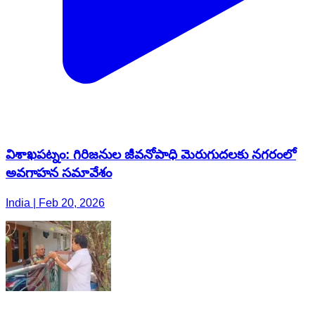
విశాఖపట్నం: గిరిజనుల జీవనోపాధి మెరుగుదలకు నగరంలో
అవగాహన సమావేశం
India | Feb 20, 2026