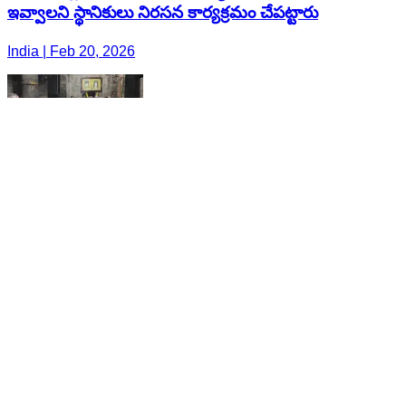
ఇవ్వాలని స్థానికులు నిరసన కార్యక్రమం చేపట్టారు
India | Feb 20, 2026