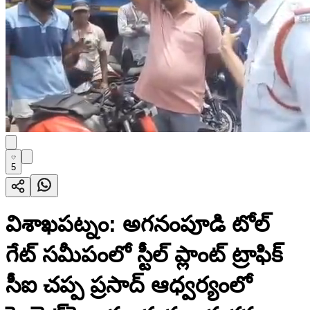
5
విశాఖపట్నం: అగనంపూడి టోల్
గేట్ సమీపంలో స్టీల్ ప్లాంట్ ట్రాఫిక్
సీఐ చప్ప ప్రసాద్ ఆధ్వర్యంలో