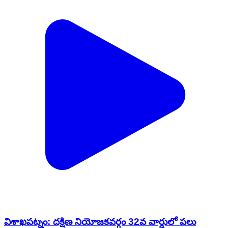
విశాఖపట్నం: దక్షిణ నియోజకవర్గం 32వ వార్డులో పలు