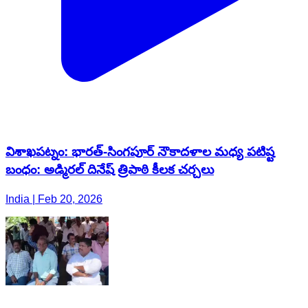
విశాఖపట్నం: భారత్-సింగపూర్ నౌకాదళాల మధ్య పటిష్ట
బంధం: అడ్మిరల్ దినేష్ త్రిపాఠి కీలక చర్చలు
India | Feb 20, 2026