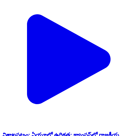
విశాఖపట్నం: ఏయూలో ఉద్రిక్తత: క్యాంపస్‌లో రాజకీయ