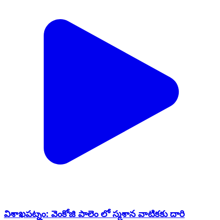
విశాఖపట్నం: వెంకోజి పాలెం లో స్మశాన వాటికకు దారి