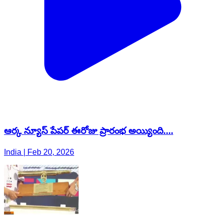
ఆర్క న్యూస్ పేపర్ ఈరోజు ప్రారంభ అయ్యింది....
India | Feb 20, 2026