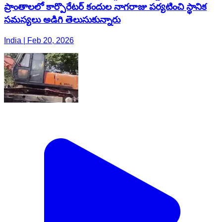
ప్రాంతాలలో కార్పొరేటర్ కందుల నాగరాజు పర్యటించి స్థానిక
సమస్యలు అడిగి తెలుసుకున్నారు
India | Feb 20, 2026