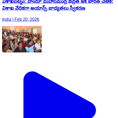
విశాఖపట్నం: హిందూ మహాసముద్ర భద్రత ఇక భారత్ చేతికి:
విశాఖ వేదికగా అయాన్స్ బాధ్యతలు స్వీకరణ
India | Feb 20, 2026