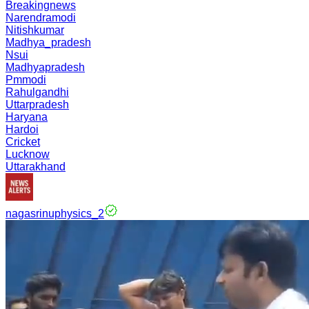
Breakingnews
Narendramodi
Nitishkumar
Madhya_pradesh
Nsui
Madhyapradesh
Pmmodi
Rahulgandhi
Uttarpradesh
Haryana
Hardoi
Cricket
Lucknow
Uttarakhand
nagasrinuphysics_2