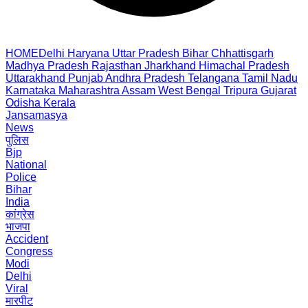
HOME
Delhi
Haryana
Uttar Pradesh
Bihar
Chhattisgarh
Madhya Pradesh
Rajasthan
Jharkhand
Himachal Pradesh
Uttarakhand
Punjab
Andhra Pradesh
Telangana
Tamil Nadu
Karnataka
Maharashtra
Assam
West Bengal
Tripura
Gujarat
Odisha
Kerala
Jansamasya
News
पुलिस
Bjp
National
Police
Bihar
India
कांग्रेस
भाजपा
Accident
Congress
Modi
Delhi
Viral
मारपीट