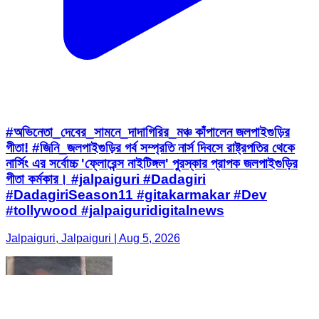
#অভিনেতা_দেবের_সামনে_দাদাগিরির_মঞ্চ কাঁপালেন জলপাইগুড়ির
গীতা! #জিনি_জলপাইগুড়ির গর্ব সম্প্রতি নার্স দিবসে রাষ্ট্রপতির থেকে
নার্সিং এর সর্বোচ্চ 'ফ্লোরেন্স নাইটিঙ্গল' পুরস্কার প্রাপক জলপাইগুড়ির
গীতা কর্মকার। #jalpaiguri #Dadagiri
#DadagiriSeason11 #gitakarmakar #Dev
#tollywood #jalpaiguridigitalnews
Jalpaiguri, Jalpaiguri | Aug 5, 2026