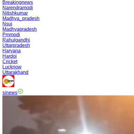
Breakingnews
Narendramodi
Nitishkumar
Madhya_pradesh
Nsui
Madhyapradesh
Pmmodi
Rahulgandhi
Uttarpradesh
Haryana
Hardoi
Cricket
Lucknow
Uttarakhand
sinews