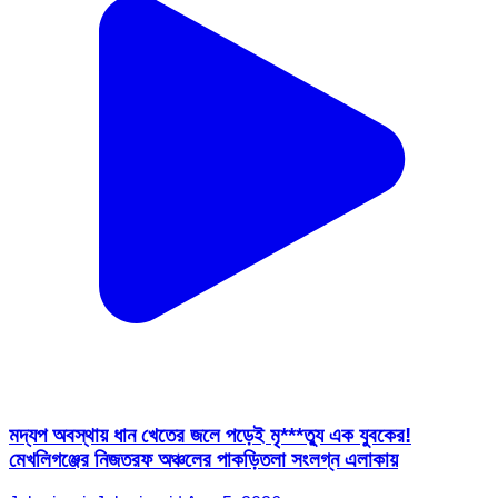
মদ্যপ অবস্থায় ধান খেতের জলে পড়েই মৃ***ত্যু এক যুবকের!
মেখলিগঞ্জের নিজতরফ অঞ্চলের পাকড়িতলা সংলগ্ন এলাকায়