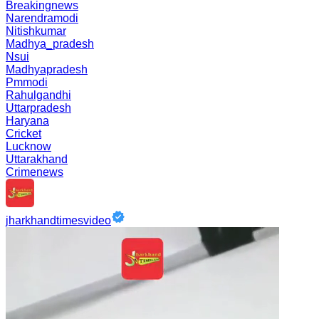
Breakingnews
Narendramodi
Nitishkumar
Madhya_pradesh
Nsui
Madhyapradesh
Pmmodi
Rahulgandhi
Uttarpradesh
Haryana
Cricket
Lucknow
Uttarakhand
Crimenews
jharkhandtimesvideo