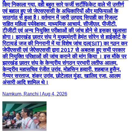
किए निकाला गया, वही बहुत सारे फर्जी सर्टीफिकेट वाले भी उत्तीर्ण
एवं बहाल हुए जो जेएसएससी के अधिकारियों और माफियाओं के
साठगांठ से हुआ है। वर्तमान में जारी उत्पाद सिपाही का रिजल्ट
सहित महिला पर्यवेक्षका, माध्यमिक आचार्य, सीजीएल, पीजीटी,
टीजीटी एवं अन्य नियुक्ति परीक्षाओं की जांच होने से इसका खुलासा
होगा। झारखंड छात्र संघ ने मुख्यमंत्री हेमंत सोरेन से हाईकोर्ट के
रिटायर्ड जज की निगरानी में या विशेष जांच दल(SIT) का गठ़न कर
जेपीएससी एवं जेऐसएससी द्वारा 2017 से अबतक हुए सभी प्रकार
की नियुक्ति परिक्षाओं की जांच कराने की मांग किया । इस मौके पर
झारखंड छात्र संघ के केन्द्रीय संगठन प्रभारी लतीफ आलम,
केन्द्रीय महासचिव रंजीत उरांव, मोहसिन हव्वारी, शहबाज हुसैन,
नैय्यर सरताज, शंकर उरांव, छोटेलाल मुंडा, खालिद रजा, आलम
अंसारी आदि शामिल थे।
Namkum, Ranchi | Aug 4, 2026