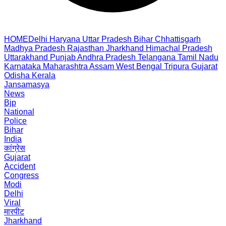
HOME
Delhi
Haryana
Uttar Pradesh
Bihar
Chhattisgarh
Madhya Pradesh
Rajasthan
Jharkhand
Himachal Pradesh
Uttarakhand
Punjab
Andhra Pradesh
Telangana
Tamil Nadu
Karnataka
Maharashtra
Assam
West Bengal
Tripura
Gujarat
Odisha
Kerala
Jansamasya
News
Bjp
National
Police
Bihar
India
कांग्रेस
Gujarat
Accident
Congress
Modi
Delhi
Viral
मारपीट
Jharkhand