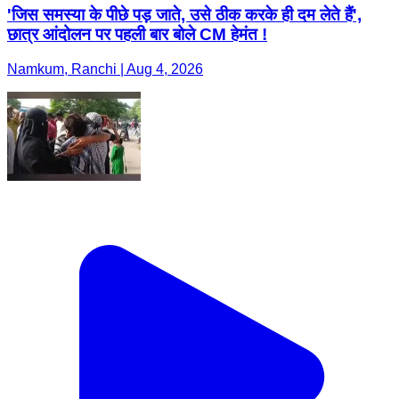
'जिस समस्या के पीछे पड़ जाते, उसे ठीक करके ही दम लेते हैं',
छात्र आंदोलन पर पहली बार बोले CM हेमंत !
Namkum, Ranchi | Aug 4, 2026