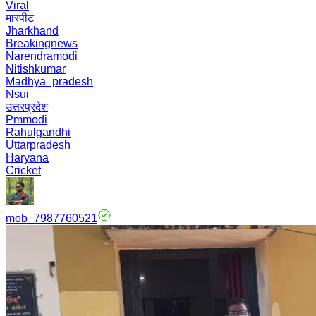
Viral
मारपीट
Jharkhand
Breakingnews
Narendramodi
Nitishkumar
Madhya_pradesh
Nsui
उत्तरप्रदेश
Pmmodi
Rahulgandhi
Uttarpradesh
Haryana
Cricket
mob_7987760521