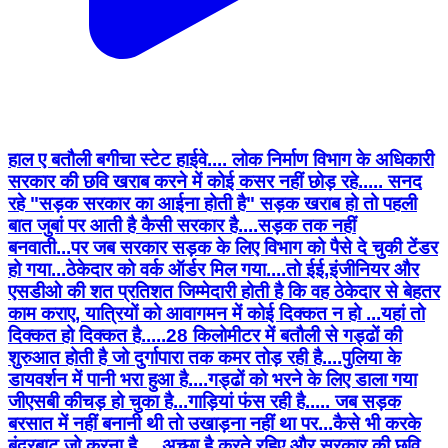
हाल ए बतौली बगीचा स्टेट हाईवे.... लोक निर्माण विभाग के अधिकारी
सरकार की छवि खराब करने में कोई कसर नहीं छोड़ रहे..... सनद
रहे "सड़क सरकार का आईना होती है" सड़क खराब हो तो पहली
बात जुबां पर आती है कैसी सरकार है....सड़क तक नहीं
बनवाती...पर जब सरकार सड़क के लिए विभाग को पैसे दे चुकी टेंडर
हो गया...ठेकेदार को वर्क ऑर्डर मिल गया....तो ईई,इंजीनियर और
एसडीओ की शत प्रतिशत जिम्मेदारी होती है कि वह ठेकेदार से बेहतर
काम कराए, यात्रियों को आवागमन में कोई दिक्कत न हो ...यहां तो
दिक्कत हो दिक्कत है.....28 किलोमीटर में बतौली से गड्ढों की
शुरुआत होती है जो दुर्गापारा तक कमर तोड़ रही है....पुलिया के
डायवर्शन में पानी भरा हुआ है....गड्ढों को भरने के लिए डाला गया
जीएसबी कीचड़ हो चुका है...गाड़ियां फंस रही है..... जब सड़क
बरसात में नहीं बनानी थी तो उखाड़ना नहीं था पर...कैसे भी करके
बंदरबाट जो करना है.... अच्छा है करते रहिए और सरकार की छवि