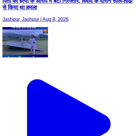
पिता की हत्या के आरोप में बेटा गिरफ्तार, विवाद के दौरान सील-लोढ़ा
से किया था हमला
Jashpur, Jashpur | Aug 8, 2026