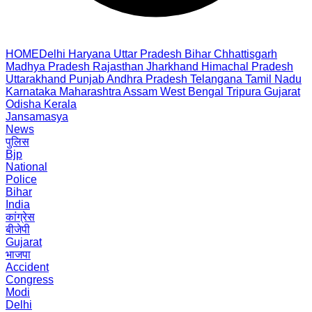
HOME
Delhi
Haryana
Uttar Pradesh
Bihar
Chhattisgarh
Madhya Pradesh
Rajasthan
Jharkhand
Himachal Pradesh
Uttarakhand
Punjab
Andhra Pradesh
Telangana
Tamil Nadu
Karnataka
Maharashtra
Assam
West Bengal
Tripura
Gujarat
Odisha
Kerala
Jansamasya
News
पुलिस
Bjp
National
Police
Bihar
India
कांग्रेस
बीजेपी
Gujarat
भाजपा
Accident
Congress
Modi
Delhi