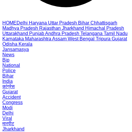
HOME
Delhi
Haryana
Uttar Pradesh
Bihar
Chhattisgarh
Madhya Pradesh
Rajasthan
Jharkhand
Himachal Pradesh
Uttarakhand
Punjab
Andhra Pradesh
Telangana
Tamil Nadu
Karnataka
Maharashtra
Assam
West Bengal
Tripura
Gujarat
Odisha
Kerala
Jansamasya
News
Bjp
National
Police
Bihar
India
कांग्रेस
Gujarat
Accident
Congress
Modi
Delhi
Viral
मारपीट
Jharkhand