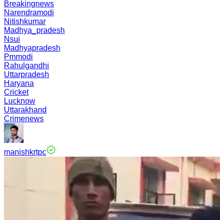
Breakingnews
Narendramodi
Nitishkumar
Madhya_pradesh
Nsui
Madhyapradesh
Pmmodi
Rahulgandhi
Uttarpradesh
Haryana
Cricket
Lucknow
Uttarakhand
Crimenews
manishkrtpc