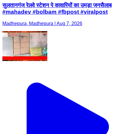
सुलतानगंज रेलवे स्टेशन पे कावारियों का उमड़ा जनसैलाब
#mahadev #bolbam #fbpost #viralpost
Madhepura, Madhepura | Aug 7, 2026