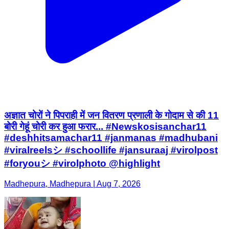
अज्ञात चोरों ने पिपराही में जन वितरण प्रणाली के गोदाम से की 11
बोरी गेहूं चोरी कर हुआ फरार... #Newskosisanchar11
#deshhitsamachar11 #janmanas #madhubani
#viralreelsシ #schoollife #jansuraaj #virolpost
#foryouシ #virolphoto @highlight
Madhepura, Madhepura | Aug 7, 2026