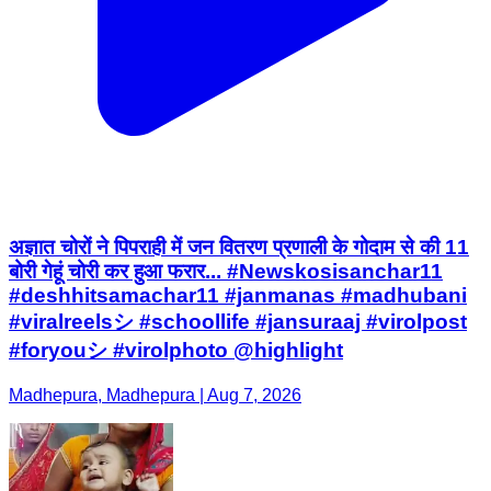
अज्ञात चोरों ने पिपराही में जन वितरण प्रणाली के गोदाम से की 11
बोरी गेहूं चोरी कर हुआ फरार... #Newskosisanchar11
#deshhitsamachar11 #janmanas #madhubani
#viralreelsシ #schoollife #jansuraaj #virolpost
#foryouシ #virolphoto @highlight
Madhepura, Madhepura | Aug 7, 2026