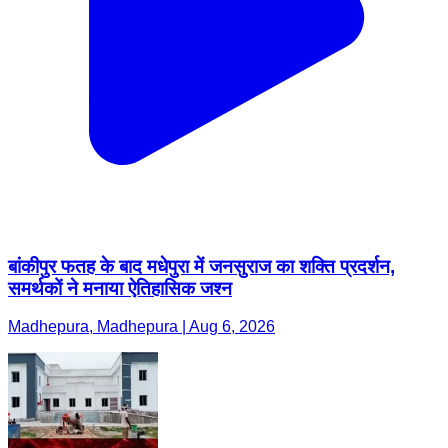
बांकीपुर फतह के बाद मधेपुरा में जनसुराज का शक्ति प्रदर्शन,
समर्थकों ने मनाया ऐतिहासिक जश्न
Madhepura, Madhepura | Aug 6, 2026