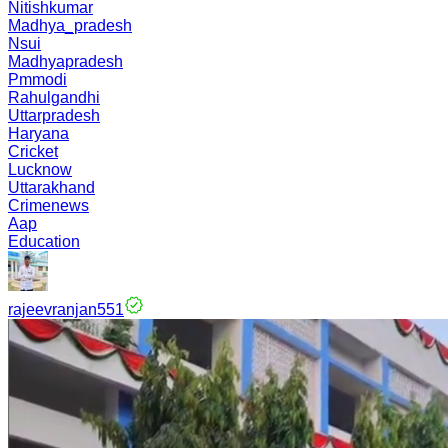
Nitishkumar
Madhya_pradesh
Nsui
Madhyapradesh
Pmmodi
Rahulgandhi
Uttarpradesh
Haryana
Cricket
Lucknow
Uttarakhand
Crimenews
Aap
Education
rajeevranjan551