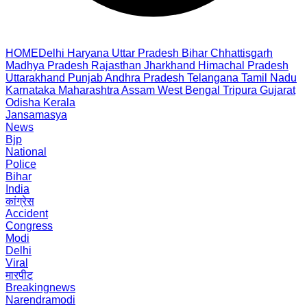
HOME
Delhi
Haryana
Uttar Pradesh
Bihar
Chhattisgarh
Madhya Pradesh
Rajasthan
Jharkhand
Himachal Pradesh
Uttarakhand
Punjab
Andhra Pradesh
Telangana
Tamil Nadu
Karnataka
Maharashtra
Assam
West Bengal
Tripura
Gujarat
Odisha
Kerala
Jansamasya
News
Bjp
National
Police
Bihar
India
कांग्रेस
Accident
Congress
Modi
Delhi
Viral
मारपीट
Breakingnews
Narendramodi