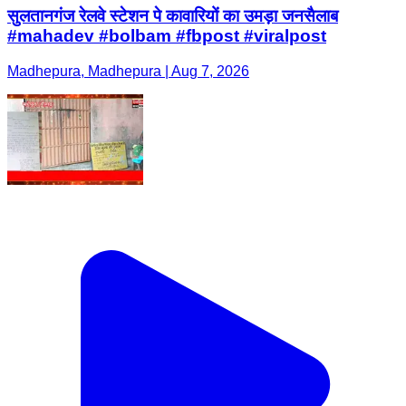
सुलतानगंज रेलवे स्टेशन पे कावारियों का उमड़ा जनसैलाब
#mahadev #bolbam #fbpost #viralpost
Madhepura, Madhepura | Aug 7, 2026