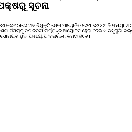
ପକ୍ଷରୁ ସୂଚନା
ମିଳନୀ କକ୍ଷଠାରେ ଏକ ନିଯୁକ୍ତି ମେଳା ଆୟୋଜିତ ହେବା ନେଇ ଆଜି ସଂଧ୍ୟା ସ
ଦଶଟା ସମୟରୁ ଦିନ ତିନିଟା ପର୍ଯ୍ୟନ୍ତ ଆୟୋଜିତ ହେବା ନେଇ ଝାରସୁଗୁଡା ଜିଲ
 ଯୋଗ୍ୟତା ଥିବା ଆଶାୟୀ ଅଂଶଗ୍ରହଣ କରିପାରିବେ।