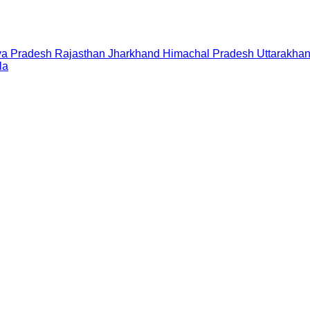
a Pradesh
Rajasthan
Jharkhand
Himachal Pradesh
Uttarakha
la