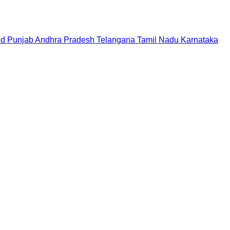
nd
Punjab
Andhra Pradesh
Telangana
Tamil Nadu
Karnataka