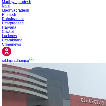
Madhya_pradesh
Nsui
Madhyapradesh
Pmmodi
Rahulgandhi
Uttarpradesh
Haryana
Cricket
Lucknow
Uttarakhand
Crimenews
rakhipradhanjsg