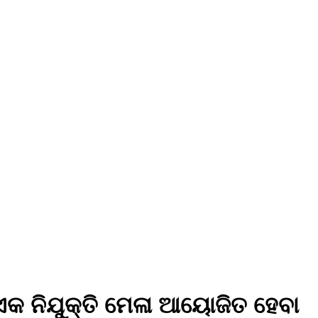
ଏକ ନିଯୁକ୍ତି ମେଳା ଆୟୋଜିତ ହେବା