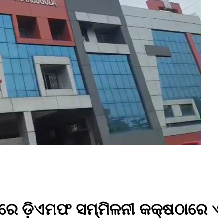
 ରେ ଡ଼ିଏମଫ ସମ୍ମିଳନୀ କକ୍ଷଠାରେ 