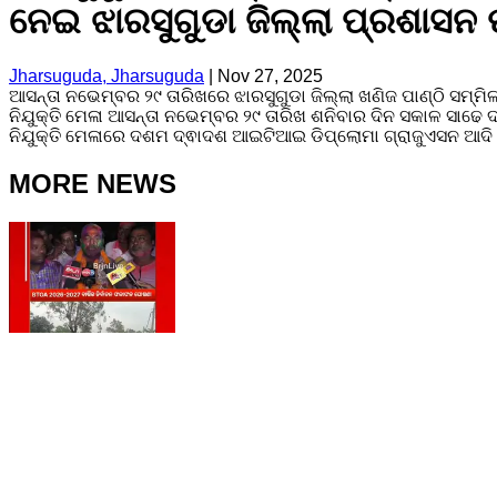
ନେଇ ଝାରସୁଗୁଡା ଜିଲ୍ଲା ପ୍ରଶାସନ 
Jharsuguda, Jharsuguda
|
Nov 27, 2025
ଆସନ୍ତା ନଭେମ୍ବର ୨୯ ତାରିଖରେ ଝାରସୁଗୁଡା ଜିଲ୍ଲା ଖଣିଜ ପାଣ୍ଠି ସମ୍
ନିଯୁକ୍ତି ମେଳା ଆସନ୍ତା ନଭେମ୍ବର ୨୯ ତାରିଖ ଶନିବାର ଦିନ ସକାଳ ସାଢେ 
ନିଯୁକ୍ତି ମେଳାରେ ଦଶମ ଦ୍ଵାଦଶ ଆଇଟିଆଇ ଡିପ୍ଲୋମା ଗ୍ରାଜୁଏସନ ଆଦି
MORE NEWS