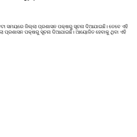
ାତଟା ସମୟରେ ଜିଲ୍ଲା ପ୍ରଶାସନ ପକ୍ଷରୁ ସୂଚନା ଦିଆଯାଇଛି। ତେବେ ଏହି
୍ଲା ପ୍ରଶାସନ ପକ୍ଷରୁ ସୂଚନା ଦିଆଯାଇଛି। ଆୟୋଜିତ ହେବାକୁ ଥିବା ଏହି