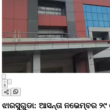
6
ଝାରସୁଗୁଡା: ଆସନ୍ତା ନଭେମ୍ବର ୨୯