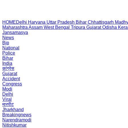
HOME
Delhi
Haryana
Uttar Pradesh
Bihar
Chhattisgarh
Madhy
Maharashtra
Assam
West Bengal
Tripura
Gujarat
Odisha
Kera
Jansamasya
News
Bjp
National
Police
Bihar
India
कांग्रेस
Gujarat
Accident
Congress
Modi
Delhi
Viral
मारपीट
Jharkhand
Breakingnews
Narendramodi
Nitishkumar