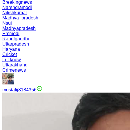
Breakingnews
Narendramodi
Nitishkumar
Madhya_pradesh
Nsui
Madhyapradesh
Pmmodi
Rahulgandhi
Uttarpradesh
Haryana
Cricket
Lucknow
Uttarakhand
Crimenews
mustafij8184356