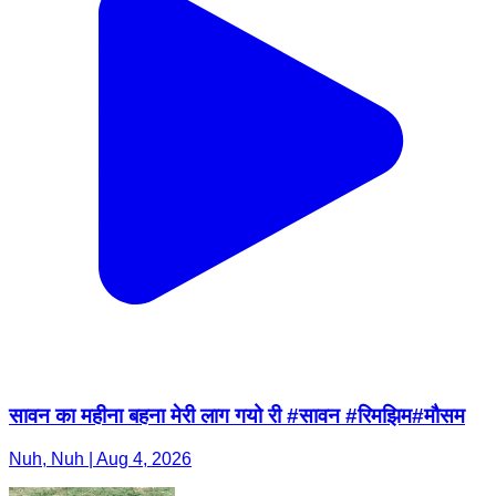
सावन का महीना बहना मेरी लाग गयो री #सावन #रिमझिम#मौसम
Nuh, Nuh | Aug 4, 2026