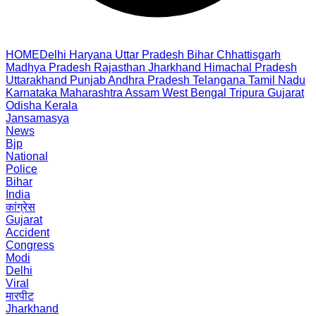
HOME
Delhi
Haryana
Uttar Pradesh
Bihar
Chhattisgarh
Madhya Pradesh
Rajasthan
Jharkhand
Himachal Pradesh
Uttarakhand
Punjab
Andhra Pradesh
Telangana
Tamil Nadu
Karnataka
Maharashtra
Assam
West Bengal
Tripura
Gujarat
Odisha
Kerala
Jansamasya
News
Bjp
National
Police
Bihar
India
कांग्रेस
Gujarat
Accident
Congress
Modi
Delhi
Viral
मारपीट
Jharkhand