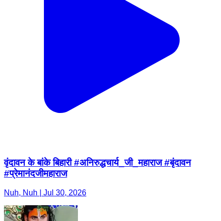
वृंदावन के बांके बिहारी #अनिरुद्धचार्य_जी_महाराज #बृंदावन
#प्रेमानंदजीमहाराज
Nuh, Nuh | Jul 30, 2026