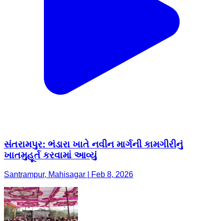
સંતરામપુર: ભંડારા ખાતે નવીન માર્ગની કામગીરીનું
ખાતમુહૂર્ત કરવામાં આવ્યું
Santrampur, Mahisagar | Feb 8, 2026