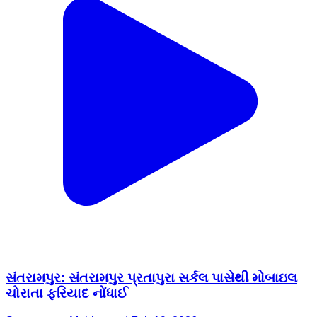
સંતરામપુર: સંતરામપુર પ્રતાપુરા સર્કલ પાસેથી મોબાઇલ
ચોરાતા ફરિયાદ નોંધાઈ