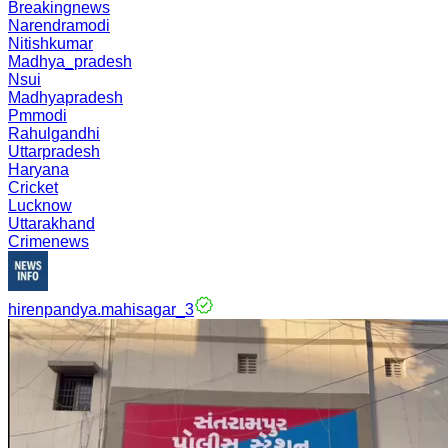
Breakingnews
Narendramodi
Nitishkumar
Madhya_pradesh
Nsui
Madhyapradesh
Pmmodi
Rahulgandhi
Uttarpradesh
Haryana
Cricket
Lucknow
Uttarakhand
Crimenews
hirenpandya.mahisagar_3