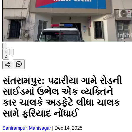
2
સંતરામપુર: પઢારીયા ગામે રોડની
સાઈડમાં ઉભેલ એક વ્યક્તિને
કાર ચાલકે અડફેટે લીધા ચાલક
સામે ફરિયાદ નોંધાઈ
Santrampur, Mahisagar
|
Dec 14, 2025