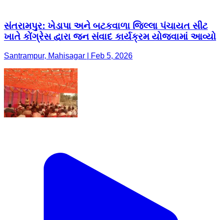
સંતરામપુર: ખેડાપા અને બટકવાળા જિલ્લા પંચાયત સીટ
ખાતે કોંગ્રેસ દ્વારા જન સંવાદ કાર્યક્રમ યોજવામાં આવ્યો
Santrampur, Mahisagar | Feb 5, 2026