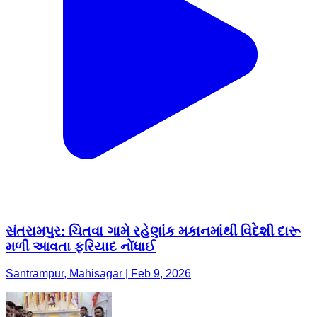
સંતરામપુર: ચિતવા ગામે રહેણાંક મકાનમાંથી વિદેશી દારૂ
મળી આવતા ફરિયાદ નોંધાઈ
Santrampur, Mahisagar | Feb 9, 2026