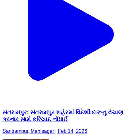
સંતરામપુર: સંતરામપુર શહેરમાં વિદેશી દારૂનું વેચાણ
કરનાર સામે ફરિયાદ નોંધાઈ
Santrampur, Mahisagar | Feb 14, 2026