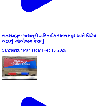
સંતરામપુર: ગાયત્રી શક્તિપીઠ સંતરામપુર ખાતે વિશેષ
યજ્ઞનું આયોજન કરાયું
Santrampur, Mahisagar | Feb 15, 2026