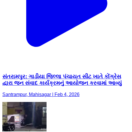
સંતરામપુર: ગાડીયા જિલ્લા પંચાયત સીટ ખાતે કોંગ્રેસ
દ્વારા જન સંવાદ કાર્યક્રમનું આયોજન કરવામાં આવ્યું
Santrampur, Mahisagar | Feb 4, 2026