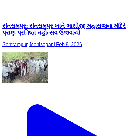
સંતરામપુર: સંતરામપુર ખાતે ભાથીજી મહારાજના મંદિરે
પ્રાણ પ્રતિષ્ઠા મહોત્સવ ઉજવાયો
Santrampur, Mahisagar | Feb 8, 2026