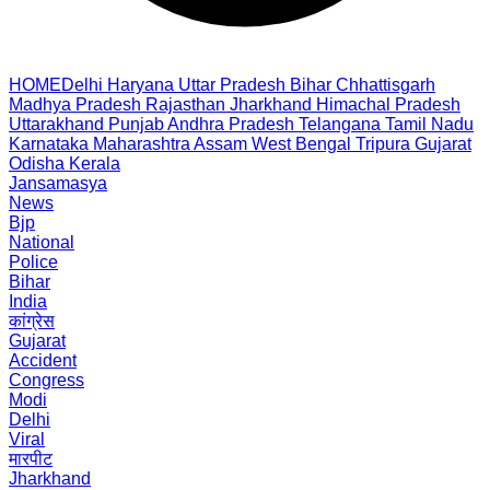
HOME
Delhi
Haryana
Uttar Pradesh
Bihar
Chhattisgarh
Madhya Pradesh
Rajasthan
Jharkhand
Himachal Pradesh
Uttarakhand
Punjab
Andhra Pradesh
Telangana
Tamil Nadu
Karnataka
Maharashtra
Assam
West Bengal
Tripura
Gujarat
Odisha
Kerala
Jansamasya
News
Bjp
National
Police
Bihar
India
कांग्रेस
Gujarat
Accident
Congress
Modi
Delhi
Viral
मारपीट
Jharkhand