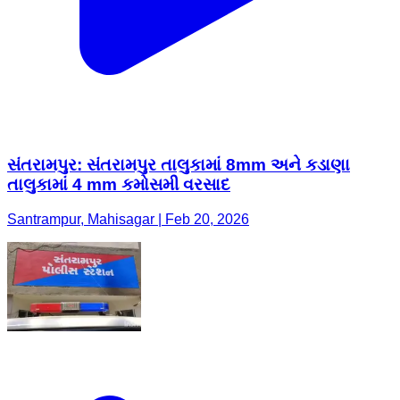
સંતરામપુર: સંતરામપુર તાલુકામાં 8mm અને કડાણા
તાલુકામાં 4 mm કમોસમી વરસાદ
Santrampur, Mahisagar | Feb 20, 2026