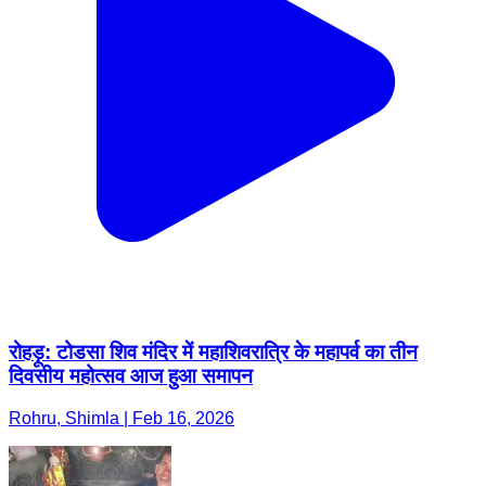
रोहड़ू: टोडसा शिव मंदिर में महाशिवरात्रि के महापर्व का तीन
दिवसीय महोत्सव आज हुआ समापन
Rohru, Shimla | Feb 16, 2026