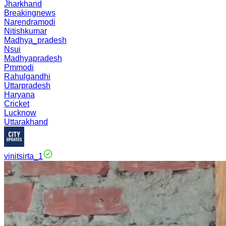
Jharkhand
Breakingnews
Narendramodi
Nitishkumar
Madhya_pradesh
Nsui
Madhyapradesh
Pmmodi
Rahulgandhi
Uttarpradesh
Haryana
Cricket
Lucknow
Uttarakhand
vinitsirta_1