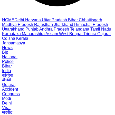
HOME
Delhi
Haryana
Uttar Pradesh
Bihar
Chhattisgarh
Madhya Pradesh
Rajasthan
Jharkhand
Himachal Pradesh
Uttarakhand
Punjab
Andhra Pradesh
Telangana
Tamil Nadu
Karnataka
Maharashtra
Assam
West Bengal
Tripura
Gujarat
Odisha
Kerala
Jansamasya
News
Bjp
National
Police
Bihar
India
कांग्रेस
बीजेपी
Gujarat
Accident
Congress
Modi
Delhi
Viral
मारपीट