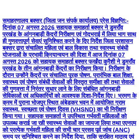
समाहरणालय बक्सर (जिला जन संपर्क कार्यालय) प्रेस विज्ञप्ति:-
दिनांक 07 अगस्त 2026 सहायक समाहर्ता बक्सर ने डुमराँव
प्रखंड के आंगनबाड़ी केंद्रों निरीक्षण एवं गोदभराई में लिया भाग साथ
ही गुणवत्तापूर्ण सेवाएं सुनिश्चित करने के दिए निर्देश जिला प्रशासन
बक्सर द्वारा संचालित महिला एवं बाल विकास तथा स्वास्थ्य संबंधी
योजनाओं के प्रभावी क्रियान्वयन की दिशा में आज दिनांक 07
अगस्त 2026 को सहायक समाहर्ता बक्सर फर्खंदा कुरैशी ने डुमराँव
प्रखंड के तीन आंगनबाड़ी केंद्रों का निरीक्षण किया। निरीक्षण के
दौरान उन्होंने केंद्रों पर संचालित पूरक पोषण, प्रारंभिक बाल शिक्षा,
स्वास्थ्य एवं पोषण संबंधी सेवाओं की विस्तृत समीक्षा की तथा सेवाओं
की गुणवत्ता में निरंतर सुधार लाने के लिए संबंधित आंगनबाड़ी
सेविकाओं एवं अधिकारियों को आवश्यक दिशा-निर्देश दिए। भ्रमण के
क्रम में पुराना भोजपुर स्थित अंबेडकर भवन में आयोजित ग्राम
स्वास्थ्य, स्वच्छता एवं पोषण दिवस (VHSND) का भी निरीक्षण
किया गया। सहायक समाहर्ता ने उपस्थित गर्भवती महिलाओं को
उपलब्ध कराई जा रही स्वास्थ्य सेवाओं का जायजा लिया तथा एएनएम
को प्रत्येक गर्भवती महिला की सभी चार प्रसव पूर्व जांच (ANC)
समय पर सुनिश्चित करने का निर्देश दिया, ताकि सुरक्षित मातृत्व एवं