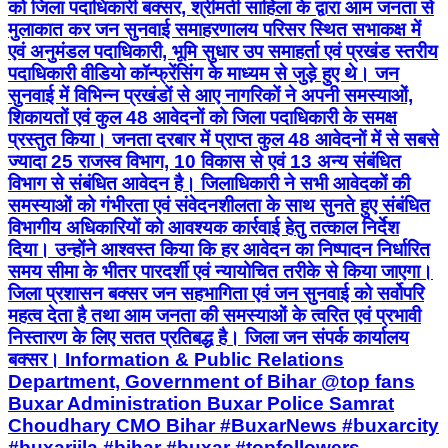
को जिला पदाधिकारी बक्सर, श्रीमती साहिला के द्वारा आम जनता से
मुलाकात कर जन सुनवाई समाहरणालय परिसर स्थित सभाकक्ष में
एवं अनुमंडल पदाधिकारी, भूमि सुधार उप समाहर्ता एवं प्रखंड स्तरीय
पदाधिकारी वीडियो कॉन्फ्रेंसिंग के माध्यम से जुड़े हुए थे। जन
सुनवाई में विभिन्न प्रखंडों से आए नागरिकों ने अपनी समस्याओं,
शिकायतों एवं कुल 48 आवेदनों को जिला पदाधिकारी के समक्ष
प्रस्तुत किया। जनता दरबार में प्राप्त कुल 48 आवेदनों में से सबसे
ज्यादा 25 राजस्व विभाग, 10 विकास से एवं 13 अन्य संबंधित
विभाग से संबंधित आवेदन है। जिलाधिकारी ने सभी आवेदकों की
समस्याओं को गंभीरता एवं संवेदनशीलता के साथ सुनते हुए संबंधित
विभागीय अधिकारियों को आवश्यक कार्रवाई हेतु तत्काल निर्देश
दिया। उन्होंने आश्वस्त किया कि हर आवेदन का निष्पादन निर्धारित
समय सीमा के भीतर पारदर्शी एवं न्यायोचित तरीके से किया जाएगा।
जिला प्रशासन बक्सर जन सहभागिता एवं जन सुनवाई को सर्वोपरि
महत्व देता है तथा आम जनता की समस्याओं के त्वरित एवं प्रभावी
निस्तारण के लिए सतत प्रतिबद्ध है। जिला जन संपर्क कार्यालय
बक्सर। Information & Public Relations
Department, Government of Bihar @top fans
Buxar Administration Buxar Police Samrat
Choudhary CMO Bihar #BuxarNews #buxarcity
#buxarjila #bihar #buxar #topfollowers