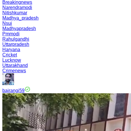
Breakingnews
Narendramodi
Nitishkumar
Madhya_pradesh
Nsui
Madhyapradesh
Pmmodi
Rahulgandhi
Uttarpradesh
Haryana
Cricket
Lucknow
Uttarakhand
Crimenews
bajrangi59