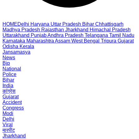
HOME
Delhi
Haryana
Uttar Pradesh
Bihar
Chhattisgarh
Madhya Pradesh
Rajasthan
Jharkhand
Himachal Pradesh
Uttarakhand
Punjab
Andhra Pradesh
Telangana
Tamil Nadu
Karnataka
Maharashtra
Assam
West Bengal
Tripura
Gujarat
Odisha
Kerala
Jansamasya
News
Bjp
National
Police
Bihar
India
कांग्रेस
Gujarat
Accident
Congress
Modi
Delhi
Viral
मारपीट
Jharkhand