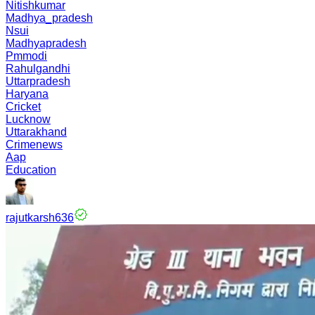
Nitishkumar
Madhya_pradesh
Nsui
Madhyapradesh
Pmmodi
Rahulgandhi
Uttarpradesh
Haryana
Cricket
Lucknow
Uttarakhand
Crimenews
Aap
Education
rajutkarsh636