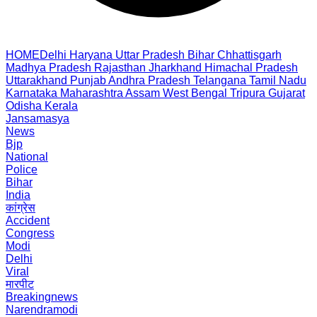
HOME
Delhi
Haryana
Uttar Pradesh
Bihar
Chhattisgarh
Madhya Pradesh
Rajasthan
Jharkhand
Himachal Pradesh
Uttarakhand
Punjab
Andhra Pradesh
Telangana
Tamil Nadu
Karnataka
Maharashtra
Assam
West Bengal
Tripura
Gujarat
Odisha
Kerala
Jansamasya
News
Bjp
National
Police
Bihar
India
कांग्रेस
Accident
Congress
Modi
Delhi
Viral
मारपीट
Breakingnews
Narendramodi