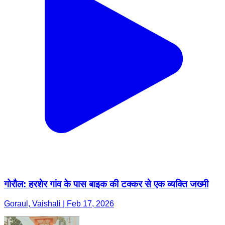
गोरौल: हरशेर गांव के पास बाइक की टक्कर से एक व्यक्ति जख्मी
Goraul, Vaishali | Feb 17, 2026