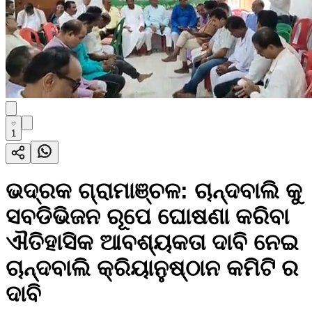
1
ଭଦ୍ରକ ଗ୍ରାମାଞ୍ଚଳ: ଚାନ୍ଦବାଲି କୁ
ସବଡିଭିଜନ ରୂପେ ଘୋଷଣା କରିବା
ଐତିହାସିକ ଆବଶ୍ୟକତା ଦାବି ନେଇ
ଚାନ୍ଦବାଲି କ୍ରିୟାନୁଷ୍ଠାନ କମିଟି ର
ଦାବି