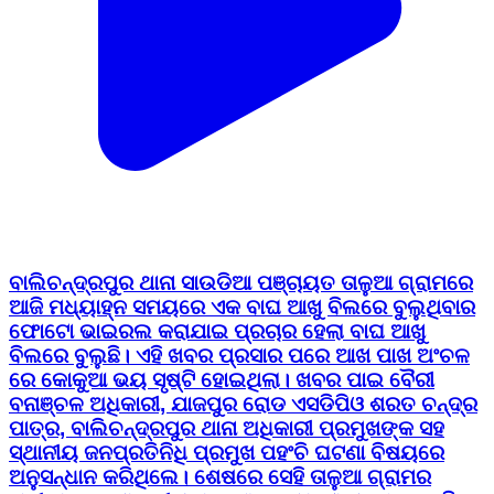
ବାଲିଚନ୍ଦ୍ରପୁର ଥାନା ସାଉଡିଆ ପଞ୍ଚାୟତ ତାଳୁଆ ଗ୍ରାମରେ
ଆଜି ମଧ୍ୟାହ୍ନ ସମୟରେ ଏକ ବାଘ ଆଖୁ ବିଲରେ ବୁଲୁଥିବାର
ଫୋଟୋ ଭାଇରଲ କରାଯାଇ ପ୍ରଚାର ହେଲା ବାଘ ଆଖୁ
ବିଲରେ ବୁଲୁଛି। ଏହି ଖବର ପ୍ରସାର ପରେ ଆଖ ପାଖ ଅଂଚଳ
ରେ କୋକୁଆ ଭୟ ସୃଷ୍ଟି ହୋଇଥିଲା। ଖବର ପାଇ ବୈରୀ
ବନାଞ୍ଚଳ ଅଧିକାରୀ, ଯାଜପୁର ରୋଡ ଏସଡିପିଓ ଶରତ ଚନ୍ଦ୍ର
ପାତ୍ର, ବାଲିଚନ୍ଦ୍ରପୁର ଥାନା ଅଧିକାରୀ ପ୍ରମୁଖଙ୍କ ସହ
ସ୍ଥାନୀୟ ଜନପ୍ରତିନିଧି ପ୍ରମୁଖ ପହଂଚି ଘଟଣା ବିଷୟରେ
ଅନୁସନ୍ଧାନ କରିଥିଲେ। ଶେଷରେ ସେହି ତାଳୁଆ ଗ୍ରାମର