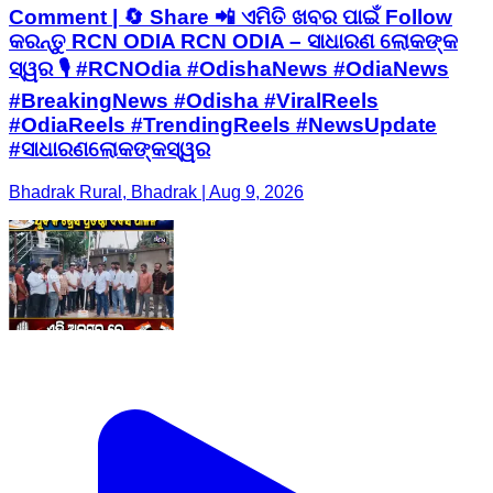
Comment | 🔄 Share 📲 ଏମିତି ଖବର ପାଇଁ Follow
କରନ୍ତୁ RCN ODIA RCN ODIA – ସାଧାରଣ ଲୋକଙ୍କ
ସ୍ୱର 🎙️ #RCNOdia #OdishaNews #OdiaNews
#BreakingNews #Odisha #ViralReels
#OdiaReels #TrendingReels #NewsUpdate
#ସାଧାରଣଲୋକଙ୍କସ୍ୱର
Bhadrak Rural, Bhadrak | Aug 9, 2026