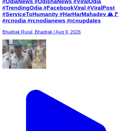
#OdiaNews #OdishaNews #ViralOdia
#TrendingOdia #FacebookViral #ViralPost
#ServiceToHumanity #HarHarMahadev 🙏🚩
#rcnodia #rcnodianews #rcnupdates
Bhadrak Rural, Bhadrak | Aug 9, 2026