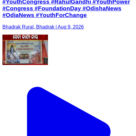
#YouthCongress #RahulGandhi #YouthPower
#Congress #FoundationDay #OdishaNews
#OdiaNews #YouthForChange
Bhadrak Rural, Bhadrak | Aug 9, 2026