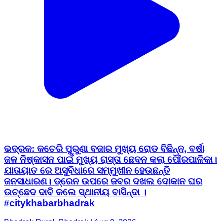
ଭଦ୍ରକ: କଚେରି ପୁରୁଣା ବଜାର ମୁଖ୍ୟ ରୋଡ ବିଛିନ୍ନ, ବର୍ଷା
ଜଳ ନିଷ୍କାସନ ପାଇଁ ମୁଖ୍ୟ ରାସ୍ତା ଛେଦନ କଲା ପୌରପାଳିକା।
ଯାତାୟାତ ରେ ଅସୁବିଧାରେ ସମ୍ମୁଖୀନ ହେଉଛନ୍ତି
ଜନସାଧାରଣ। ଡ୍ରେନ ଉପରେ ଜବର ଦଖଲ ଦୋକାନ ଘର
ଉଚ୍ଛେଦ ଦାବି କଲେ ସ୍ଥାନୀୟ ବାସିନ୍ଦା ।
#citykhabarbhadrak