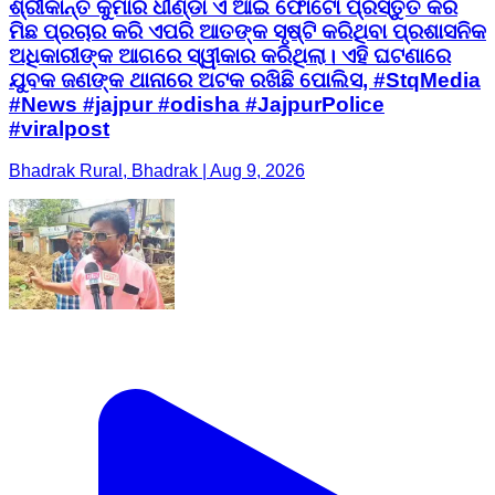
ଶ୍ରୀକାନ୍ତ କୁମାର ଧୀଣ୍ଡା ଏ ଆଇ ଫୋଟୋ ପ୍ରସ୍ତୁତ କରି
ମିଛ ପ୍ରଚାର କରି ଏପରି ଆତଙ୍କ ସୃଷ୍ଟି କରିଥିବା ପ୍ରଶାସନିକ
ଅଧିକାରୀଙ୍କ ଆଗରେ ସ୍ୱୀକାର କରିଥିଲା। ଏହି ଘଟଣାରେ
ଯୁବକ ଜଣଙ୍କ ଥାନାରେ ଅଟକ ରଖିଛି ପୋଲିସ, #StqMedia
#News #jajpur #odisha #JajpurPolice
#viralpost
Bhadrak Rural, Bhadrak | Aug 9, 2026