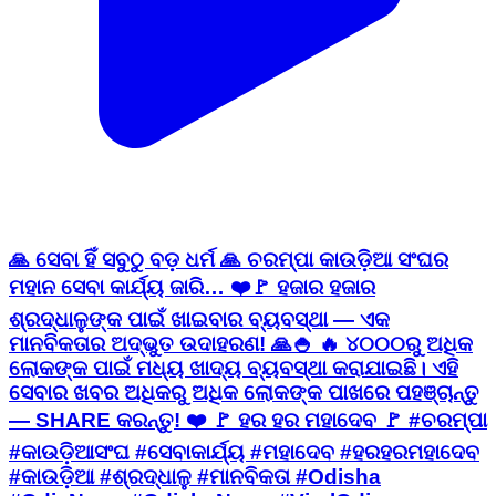
🙏 ସେବା ହିଁ ସବୁଠୁ ବଡ଼ ଧର୍ମ 🙏 ଚରମ୍ପା କାଉଡ଼ିଆ ସଂଘର
ମହାନ ସେବା କାର୍ଯ୍ୟ ଜାରି… ❤️🚩 ହଜାର ହଜାର
ଶ୍ରଦ୍ଧାଳୁଙ୍କ ପାଇଁ ଖାଇବାର ବ୍ୟବସ୍ଥା — ଏକ
ମାନବିକତାର ଅଦ୍ଭୁତ ଉଦାହରଣ! 🙏🍚 🔥 ୪୦୦୦ରୁ ଅଧିକ
ଲୋକଙ୍କ ପାଇଁ ମଧ୍ୟ ଖାଦ୍ୟ ବ୍ୟବସ୍ଥା କରାଯାଇଛି। ଏହି
ସେବାର ଖବର ଅଧିକରୁ ଅଧିକ ଲୋକଙ୍କ ପାଖରେ ପହଞ୍ଚାନ୍ତୁ
— SHARE କରନ୍ତୁ! ❤️ 🚩 ହର ହର ମହାଦେବ 🚩 #ଚରମ୍ପା
#କାଉଡ଼ିଆସଂଘ #ସେବାକାର୍ଯ୍ୟ #ମହାଦେବ #ହରହରମହାଦେବ
#କାଉଡ଼ିଆ #ଶ୍ରଦ୍ଧାଳୁ #ମାନବିକତା #Odisha