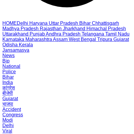
HOME
Delhi
Haryana
Uttar Pradesh
Bihar
Chhattisgarh
Madhya Pradesh
Rajasthan
Jharkhand
Himachal Pradesh
Uttarakhand
Punjab
Andhra Pradesh
Telangana
Tamil Nadu
Karnataka
Maharashtra
Assam
West Bengal
Tripura
Gujarat
Odisha
Kerala
Jansamasya
News
Bjp
National
Police
Bihar
India
कांग्रेस
बीजेपी
Gujarat
भाजपा
Accident
Congress
Modi
Delhi
Viral