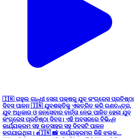
🇮🇳 ରାହୁଲ ଗାନ୍ଧୀ ସେନା ପକ୍ଷରୁ ଯୁବ କଂଗ୍ରେସ ପ୍ରତିଷ୍ଠା
ଦିବସ ପାଳନ 🇮🇳 ଯୁବଶକ୍ତିକୁ ଏକତ୍ରିତ କରି ଗଣତନ୍ତ୍ର,
ଯୁବ ଅଧିକାର ଓ ଜନସେବାର ବାର୍ତ୍ତା ନେଇ ପାଳିତ ହେଲା ଯୁବ
କଂଗ୍ରେସ ପ୍ରତିଷ୍ଠା ଦିବସ। ଏହି ଅବସରରେ ବିଭିନ୍ନ
କାର୍ଯ୍ୟକ୍ରମ ସହ ଉତ୍ସାହର ସହ ଦିବସଟି ପାଳନ
କରାଯାଇଥିଲା। ✊🇮🇳 📸 କାର୍ଯ୍ୟକ୍ରମର କିଛି ଝଲକ...