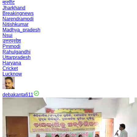
मारपीट
Jharkhand
Breakingnews
Narendramodi
Nitishkumar
Madhya_pradesh
Nsui
उत्तरप्रदेश
Pmmodi
Rahulgandhi
Uttarpradesh
Haryana
Cricket
Lucknow
debakanta611