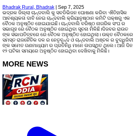
Bhadrak Rural, Bhadrak
|
Sep 7, 2025
ଭଦ୍ରକ ଜିଲ୍ଲା ଚାନ୍ଦବାଲି କୁ ସବଡିଭିଜନ ଘୋଷଣା କରିବା ଐତିହାସିକ
ଆବଶ୍ୟକତା ଦାବି ନେଇ ଚାନ୍ଦବାଲି କ୍ରିୟାନୁଷ୍ଠାନ କମିଟି ପକ୍ଷରୁ ଏକ
ବୈଠକ ଅନୁଷ୍ଠିତ ହୋଇଯାଇଛି। ଚାନ୍ଦବାଲି ବରିଷ୍ଠ ନାଗରିକ ସଂଘ ର
ସଭାଗୃହ ରେ ବୈଠକ ଅନୁଷ୍ଠିତ ହୋଇଥିବା ସୂଚନା ମିଳିଛି।ଦିଜବର ରାଉତ
ଙ୍କ ସଭାପତିତ୍ବରେ ରେ ବୈଠକ ଅନୁଷ୍ଠିତ ହୋଇଥିଲା। ଉକ୍ତ ବୈଠକରେ
ସମସ୍ତ ରାଜନୈତିକ ଦଳ ର ନେତୃବୃନ୍ଦ ଓ ଚାନ୍ଦବାଲି ଅଞ୍ଚଳ ର ବୁଦ୍ଧିଜିବୀ
ଙ୍କ ସମେତ ଗଣମାଧ୍ୟମ ର ପ୍ରତିନିଧି ମାନେ ଉପସ୍ଥିତ ଥିଲେ। ଆଜି ଦିନ
୧୨ ଘଟିକା ସମୟରେ ଅନୁଷ୍ଠିତ ହୋଇଥିବା ଦେଖିବାକୁ ମିଳିଛି।
MORE NEWS