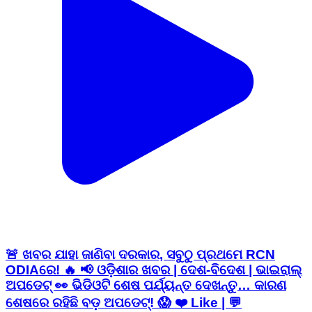
🚨 ଖବର ଯାହା ଜାଣିବା ଦରକାର, ସବୁଠୁ ପ୍ରଥମେ RCN
ODIAରେ! 🔥 📢 ଓଡ଼ିଶାର ଖବର | ଦେଶ-ବିଦେଶ | ଭାଇରାଲ୍
ଅପଡେଟ୍ 👀 ଭିଡିଓଟି ଶେଷ ପର୍ଯ୍ୟନ୍ତ ଦେଖନ୍ତୁ… କାରଣ
ଶେଷରେ ରହିଛି ବଡ଼ ଅପଡେଟ୍! 😱 ❤️ Like | 💬