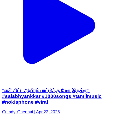
"என் கிட்ட ஆயிரம் பாட்டுக்கு மேல இருக்கு"
#saiabhyankkar #1000songs #tamilmusic
#nokiaphone #viral
Guindy, Chennai | Apr 22, 2026