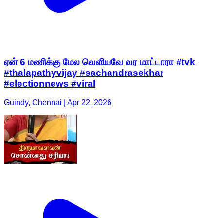
ஏன் 6 மணிக்கு மேல வெளியவே வர மாட்டாரா #tvk
#thalapathyvijay #sachandrasekhar
#electionnews #viral
Guindy, Chennai | Apr 22, 2026