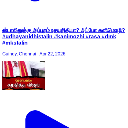
ஸ்டாலினுக்கு அப்புறம் உதயநிதியா? அப்போ கனிமொழி?
#udhayanidhistalin #kanimozhi #rasa #dmk
#mkstalin
Guindy, Chennai | Apr 22, 2026