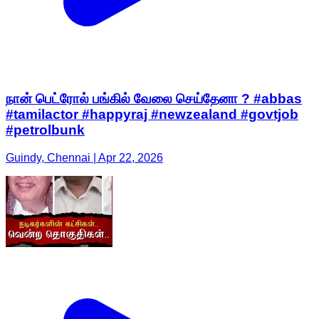
நான் பெட்ரோல் பங்கில் வேலை செய்தேனா ? #abbas
#tamilactor #happyraj #newzealand #govtjob
#petrolbunk
Guindy, Chennai | Apr 22, 2026