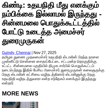
கிண்டி: உதயநிதி மீது எனக்கும்
நம்பிக்கை இல்லாமல் இருந்தது -
சின்னமலை பொதுக்கூட்டத்தில்
போட்டு உடைத்த அமைச்சர்
துரைமுருகன்
Guindy, Chennai
|
Nov 27, 2025
தமிழக துணை முதலமைச்சர் உதயநிதி ஸ்டாலின் பிறந்த நாளை
முன்னிட்டு சென்னை சைதாப்பேட்டை சட்டமன்ற தொகுதிக்கு
உட்பட்ட சின்னமலை பகுதியில் திமுக சார்பில் பொதுக்கூட்டம்
நடைபெற்றது இதில் பேசிய அமைச்சர் துரைமுருகன் கலைஞருக்கு
பிறகு ஸ்டாலின் கட்சியை வழிநடத்தினார் ஸ்டாலினுக்கு பிறகு
உதயநிதி வழிநடத்துவாரா என்ற சந்தேகம் எனக்கும் இருந்தது
என்றார்
MORE NEWS