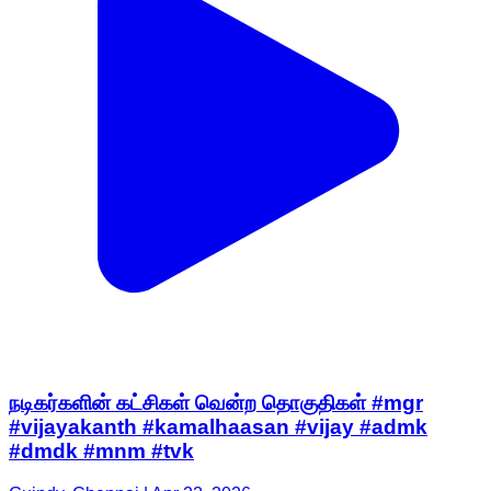
நடிகர்களின் கட்சிகள் வென்ற தொகுதிகள் #mgr
#vijayakanth #kamalhaasan #vijay #admk
#dmdk #mnm #tvk