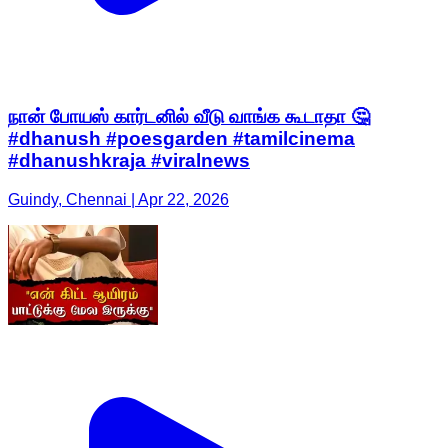
நான் போயஸ் கார்டனில் வீடு வாங்க கூடாதா 🤔
#dhanush #poesgarden #tamilcinema
#dhanushkraja #viralnews
Guindy, Chennai | Apr 22, 2026