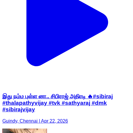
இது நம்ம புள்ள னா.. சிபிராஜ் அதிரடி 🔥#sibiraj
#thalapathyvijay #tvk #sathyaraj #dmk
#sibirajvijay
Guindy, Chennai | Apr 22, 2026