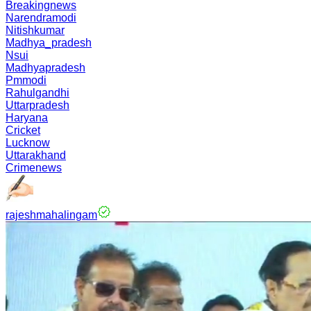
Breakingnews
Narendramodi
Nitishkumar
Madhya_pradesh
Nsui
Madhyapradesh
Pmmodi
Rahulgandhi
Uttarpradesh
Haryana
Cricket
Lucknow
Uttarakhand
Crimenews
rajeshmahalingam