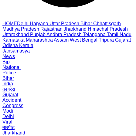
HOME
Delhi
Haryana
Uttar Pradesh
Bihar
Chhattisgarh
Madhya Pradesh
Rajasthan
Jharkhand
Himachal Pradesh
Uttarakhand
Punjab
Andhra Pradesh
Telangana
Tamil Nadu
Karnataka
Maharashtra
Assam
West Bengal
Tripura
Gujarat
Odisha
Kerala
Jansamasya
News
Bjp
National
Police
Bihar
India
कांग्रेस
Gujarat
Accident
Congress
Modi
Delhi
Viral
मारपीट
Jharkhand