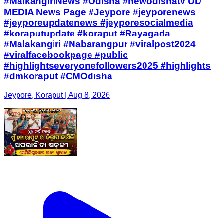
#MalkangiriNews #Odisha #newodishatv UD
MEDIA News Page #Jeypore #jeyporenews
#jeyporeupdatenews #jeyporesocialmedia
#koraputupdate #koraput #Rayagada
#Malakangiri #Nabarangpur #viralpost2024
#viralfacebookpage #public
#highlightseveryonefollowers2025 #highlights
#dmkoraput #CMOdisha
Jeypore, Koraput | Aug 8, 2026