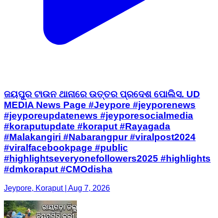
ଜୟପୁର ଟାଉନ ଥାନାରେ ଉତ୍ତର ପ୍ରଦେଶ ପୋଲିସ. UD
MEDIA News Page #Jeypore #jeyporenews
#jeyporeupdatenews #jeyporesocialmedia
#koraputupdate #koraput #Rayagada
#Malakangiri #Nabarangpur #viralpost2024
#viralfacebookpage #public
#highlightseveryonefollowers2025 #highlights
#dmkoraput #CMOdisha
Jeypore, Koraput | Aug 7, 2026