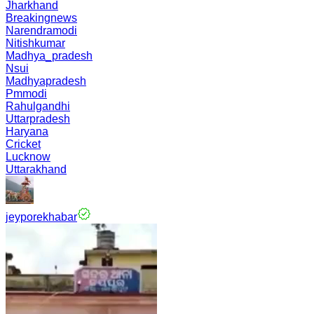
Jharkhand
Breakingnews
Narendramodi
Nitishkumar
Madhya_pradesh
Nsui
Madhyapradesh
Pmmodi
Rahulgandhi
Uttarpradesh
Haryana
Cricket
Lucknow
Uttarakhand
jeyporekhabar