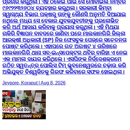
ପ୍ରଚାର କରୁଥିଲା। ଏହି ଠକେଇ ପାଇଁ ସେ ମୋବାଇଲ ନମ୍ବର
୯୬୯୨୨୩୨୬୦୪ ବ୍ୟବହାର କରୁଥିଲା। ସରକାରୀ କିମ୍ବା
ସ୍ୱାସ୍ଥ୍ୟ ବିଭାଗ ପକ୍ଷରୁ ତାଙ୍କୁ କୌଣସି ଅନୁମତି ଦିଆଯାଇ
ନଥିଲେ ମଧ୍ୟ ସେ ବେକାର ଯୁବକଯୁବତୀଙ୍କୁ ପ୍ରଲୋଭିତ
କରି ଅର୍ଥ ଆଦାୟ କରିବାକୁ ପ୍ରୟାସ କରୁଥିଲା। ଏହି ମିଥ୍ୟା
ଚାକିରି ବିଜ୍ଞାପନ ବାବଦରେ ଜାଣିବା ପରେ ମାଲକାନଗିରି ଜିଲ୍ଲା
ଆରକ୍ଷୀ ଅଧିକାରୀ (SP) ନିଜ ଫେସବୁକ ପେଜ୍‌ରେ ସଚେତନତା
ପୋଷ୍ଟ କରିଥିଲେ। ଏହାପରେ ଗତ ଅଗଷ୍ଟ ୪ ତାରିଖରେ
ମାଲକାନଗିରି ଥାନା ସବ୍-ଇନ୍ସପେକ୍ଟର ଥବିର ବାରିହା ଏ ନେଇ
ଏକ ମାମଲା ଦାୟର କରିଥିଲେ। ଏସପିଙ୍କ ନିର୍ଦ୍ଦେଶକ୍ରମେ
ଗଠିତ ସ୍ୱତନ୍ତ୍ର ପୋଲିସ ଟିମ୍ ଭୁବନେଶ୍ୱରରେ ଚଢ଼ାଉ କରି
ଅଭିଯୁକ୍ତ ବିଶ୍ୱଜିତକୁ ଗିରଫ କରିବାରେ ସଫଳ ହୋଇଥିଲା।
Jeypore, Koraput | Aug 8, 2026