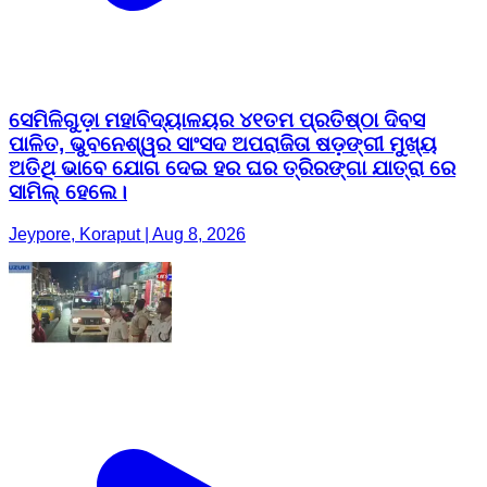
ସେମିଳିଗୁଡ଼ା ମହାବିଦ୍ୟାଳୟର ୪୧ତମ ପ୍ରତିଷ୍ଠା ଦିବସ
ପାଳିତ, ଭୁବନେଶ୍ୱର ସାଂସଦ ଅପରାଜିତା ଷଡ଼ଙ୍ଗୀ ମୁଖ୍ୟ
ଅତିଥି ଭାବେ ଯୋଗ ଦେଇ ହର ଘର ତ୍ରିରଙ୍ଗା ଯାତ୍ରା ରେ
ସାମିଲ୍ ହେଲେ।
Jeypore, Koraput | Aug 8, 2026