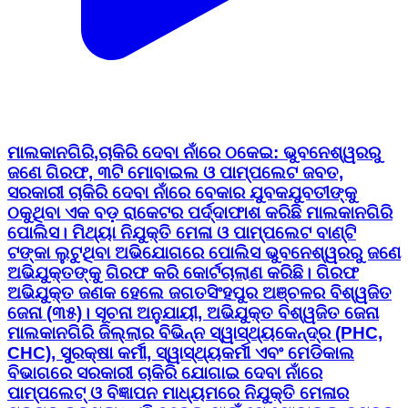
ମାଲକାନଗିରି,ଚାକିରି ଦେବା ନାଁରେ ଠକେଇ: ଭୁବନେଶ୍ୱରରୁ
ଜଣେ ଗିରଫ, ୩ଟି ମୋବାଇଲ ଓ ପାମ୍ପଲେଟ ଜବତ,
ସରକାରୀ ଚାକିରି ଦେବା ନାଁରେ ବେକାର ଯୁବକଯୁବତୀଙ୍କୁ
ଠକୁଥିବା ଏକ ବଡ଼ ରାକେଟର ପର୍ଦ୍ଦାଫାଶ କରିଛି ମାଲକାନଗିରି
ପୋଲିସ। ମିଥ୍ୟା ନିଯୁକ୍ତି ମେଳା ଓ ପାମ୍ପଲେଟ ବାଣ୍ଟି
ଟଙ୍କା ଲୁଟୁଥିବା ଅଭିଯୋଗରେ ପୋଲିସ ଭୁବନେଶ୍ୱରରୁ ଜଣେ
ଅଭିଯୁକ୍ତଙ୍କୁ ଗିରଫ କରି କୋର୍ଟଚାଲାଣ କରିଛି। ଗିରଫ
ଅଭିଯୁକ୍ତ ଜଣକ ହେଲେ ଜଗତସିଂହପୁର ଅଞ୍ଚଳର ବିଶ୍ୱଜିତ
ଜେନା (୩୫)। ସୂଚନା ଅନୁଯାୟୀ, ଅଭିଯୁକ୍ତ ବିଶ୍ୱଜିତ ଜେନା
ମାଲକାନଗିରି ଜିଲ୍ଲାର ବିଭିନ୍ନ ସ୍ୱାସ୍ଥ୍ୟକେନ୍ଦ୍ର (PHC,
CHC), ସୁରକ୍ଷା କର୍ମୀ, ସ୍ୱାସ୍ଥ୍ୟକର୍ମୀ ଏବଂ ମେଡିକାଲ
ବିଭାଗରେ ସରକାରୀ ଚାକିରି ଯୋଗାଇ ଦେବା ନାଁରେ
ପାମ୍ପଲେଟ୍ ଓ ବିଜ୍ଞାପନ ମାଧ୍ୟମରେ ନିଯୁକ୍ତି ମେଳାର