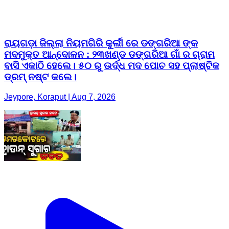
ରାୟଗଡ଼ା ଜିଲ୍ଲା ନିୟମଗିରି କୁର୍ଲୀ ରେ ଡଙ୍ଗରିଆ ଙ୍କ
ମଦମୁକ୍ତ ଆନ୍ଦୋଳନ : ୨୩ଖଣ୍ଡ ଡଙ୍ଗରିଆ ଗାଁ ର ଗ୍ରାମ
ବାସି ଏକାଠି ହେଲେ। ୫୦ ରୁ ଉର୍ଦ୍ଧ ମଦ ପୋଚ ସହ ପ୍ଲାଷ୍ଟିକ
ଡ୍ରମ୍ ନଷ୍ଟ କଲେ।
Jeypore, Koraput | Aug 7, 2026