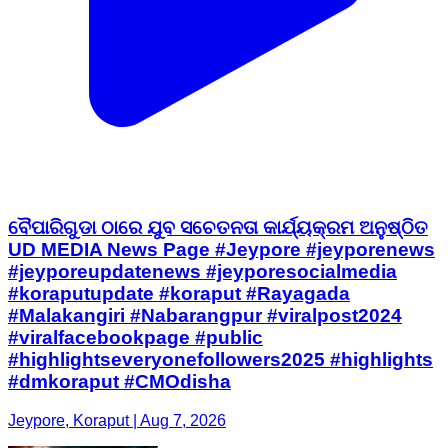
ବୈପାରିଗୁଡା ଠାରେ ଯୁବ ସଚେତନତା କାର୍ଯ୍ୟକ୍ରମ ଅନୁଷ୍ଠିତ
UD MEDIA News Page #Jeypore #jeyporenews
#jeyporeupdatenews #jeyporesocialmedia
#koraputupdate #koraput #Rayagada
#Malakangiri #Nabarangpur #viralpost2024
#viralfacebookpage #public
#highlightseveryonefollowers2025 #highlights
#dmkoraput #CMOdisha
Jeypore, Koraput | Aug 7, 2026