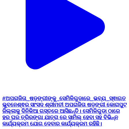
#ଅପରାଜିତା_ଷଡ଼ଙ୍ଗୀଙ୍କୁ_ସେମିଳିଗୁଡାରେ_ଭବ୍ୟ_ସ୍ଵାଗତ
ଭୁବନେଶ୍ଵର ସାଂସଦ ଶ୍ରୀମତୀ ଅପରାଜିତା ଷଡ଼ଙ୍ଗୀ କୋରାପୁଟ
ଜିଲ୍ଲାକୁ ଦିନିକିଆ ଗସ୍ତରେ ଆସିଛନ୍ତି। ସେମିଳିଗୁଡା ଠାରେ
ହର ଘର ତ୍ରିରଙ୍ଗା ଯାତ୍ରା ରେ ସାମିଲ୍ ହେବା ସହ ବିଭିନ୍ନ
କାର୍ଯ୍ୟକ୍ରମ ଯୋଗ ଦେବାର କାର୍ଯ୍ୟକ୍ରମ ରହିଛି।