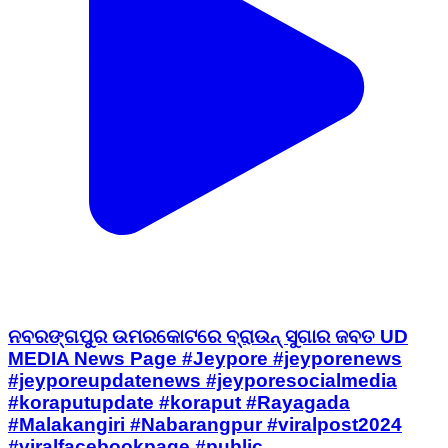
ନବରଙ୍ଗପୁର ଉମରକୋଟରେ ବ୍ରାଉନ୍ ସୁଗାର ଜବତ UD
MEDIA News Page #Jeypore #jeyporenews
#jeyporeupdatenews #jeyporesocialmedia
#koraputupdate #koraput #Rayagada
#Malakangiri #Nabarangpur #viralpost2024
#viralfacebookpage #public