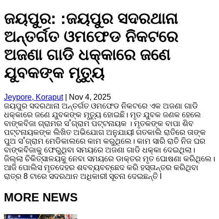
ଜୟପୁର: :ଜୟପୁର ସଦରଥାନା
ଅନ୍ତର୍ଗତ ଓମଫେଡ ନିକଟରେ
ଅଜଣା ଗାଡି ଧକ୍କାରେ ଜଣେ
ଯୁବକଙ୍କ ମୃତ୍ୟୁ
Jeypore, Koraput
|
Nov 4, 2025
ଜୟପୁର ସଦରଥାନା ଅନ୍ତର୍ଗତ ଓମଫେଡ ନିକଟରେ ଏକ ଅଜଣା ଗାଡି
ଧକ୍କାରେ ଜଣେ ଯୁବକଙ୍କ ମୃତ୍ୟୁ ହୋଇଛି। ମୃତ ଯୁବକ ଜଣକ ହେଲେ
ବାଙ୍କବିଜା ଗ୍ରାମର ସ˚ଗ୍ରାମ ପଟ୍ଟନାୟକ । ମୃତକଙ୍କ ବାପା ଶିବ
ପଟ୍ଟନାୟକଙ୍କ ଲିଖିତ ଅଭିଯୋଗ ଅନୁଯାୟୀ ଗତକାଲି ରାତିରେ ତାଙ୍କ
ପୁଅ ସ˚ଗ୍ରାମ ମେଡିକାଲରେ କାମ କରୁଥିଲେ। କାମ ସାରି ରାତି ନିଜ ଘର
ବାଙ୍କବିଜାକୁ ଫେରୁଥିବା ସମୟରେ ଅଜଣା ଗାଡି ଧକ୍କା ଦେଇଥିଲା।
ଜିଲ୍ଲା ଚିକିତ୍ସାଳୟକୁ ନେବା ସମୟରେ ଡାକ୍ତର ମୃତ ଘୋଷଣା କରିଥିଲେ।
ଆଜି ପୋଲିସ ମୃତଦେହର ଶବବ୍ୟବଚ୍ଛେଦ କରି ହସ୍ତାନ୍ତର କରିଥିବା
ରାତ୍ର 8 ଟାରେ ସଦରଥାନ ଅଧିକାରୀ ସୂଚନା ଦେଇଛନ୍ତି l
MORE NEWS