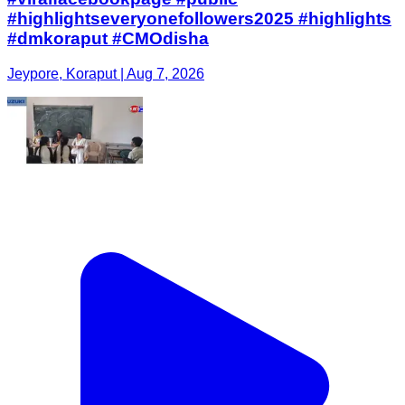
#highlightseveryonefollowers2025 #highlights
#dmkoraput #CMOdisha
Jeypore, Koraput | Aug 7, 2026