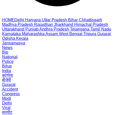
HOME
Delhi
Haryana
Uttar Pradesh
Bihar
Chhattisgarh
Madhya Pradesh
Rajasthan
Jharkhand
Himachal Pradesh
Uttarakhand
Punjab
Andhra Pradesh
Telangana
Tamil Nadu
Karnataka
Maharashtra
Assam
West Bengal
Tripura
Gujarat
Odisha
Kerala
Jansamasya
News
Bjp
National
Police
Bihar
India
कांग्रेस
बीजेपी
Gujarat
Accident
Congress
Modi
Delhi
Viral
मारपीट