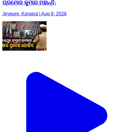
ପ୍ରମୋଦ କୁମାର ମହାନ୍ତି,
Jeypore, Koraput | Aug 8, 2026