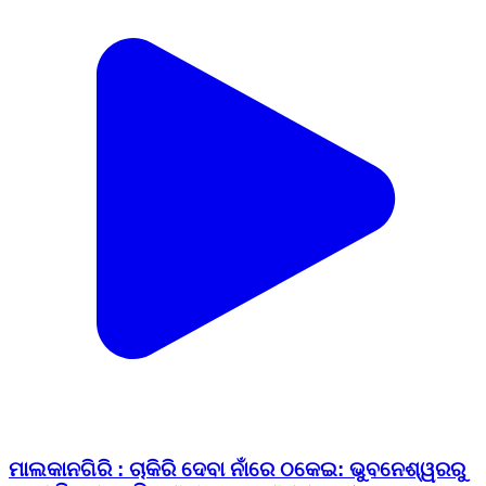
ମାଲକାନଗିରି : ​ଚାକିରି ଦେବା ନାଁରେ ଠକେଇ: ଭୁବନେଶ୍ୱରରୁ