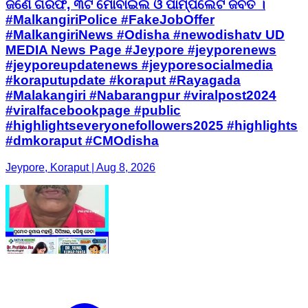
ଜଣେ ଗିରଫ, ୩ଟି ମୋବାଇଲ ଓ ପାମ୍ପଲେଟ ଜବତ ।
#MalkangiriPolice #FakeJobOffer
#MalkangiriNews #Odisha #newodishatv UD
MEDIA News Page #Jeypore #jeyporenews
#jeyporeupdatenews #jeyporesocialmedia
#koraputupdate #koraput #Rayagada
#Malakangiri #Nabarangpur #viralpost2024
#viralfacebookpage #public
#highlightseveryonefollowers2025 #highlights
#dmkoraput #CMOdisha
Jeypore, Koraput | Aug 8, 2026