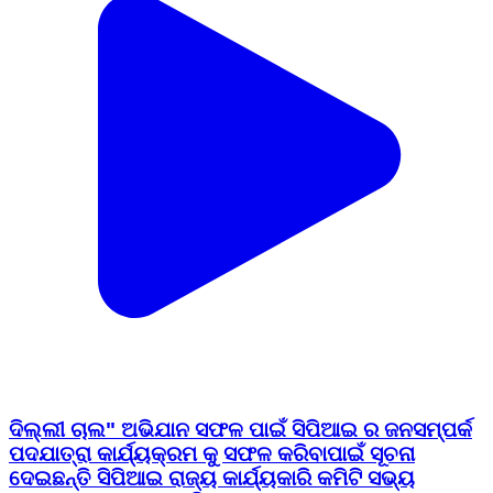
ଦିଲ୍ଲୀ ଚାଲ" ଅଭିଯାନ ସଫଳ ପାଇଁ ସିପିଆଇ ର ଜନସମ୍ପର୍କ
ପଦଯାତ୍ରା କାର୍ଯ୍ୟକ୍ରମ କୁ ସଫଳ କରିବାପାଇଁ ସୂଚନା
ଦେଇଛନ୍ତି ସିପିଆଇ ରାଜ୍ୟ କାର୍ଯ୍ୟକାରି କମିଟି ସଭ୍ୟ