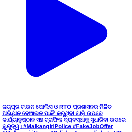
ଜୟପୁର ଟାଉନ ପୋଲିସ ଓ RTO ପ୍ରଶାସନର ମିଳିତ
ଅଭିଯାନ ବେଆଇନ ପାର୍କିଂ କରୁଥିବା ଗାଡ଼ି ଉପରେ
କାର୍ଯ୍ୟାନୁଷ୍ଠାନ ସହ ଟ୍ରାଫିକ ବ୍ୟବସ୍ଥାକୁ ସୁଧାରିବା ଉପରେ
ଗୁରୁତ୍ୱ। #MalkangiriPolice #FakeJobOffer