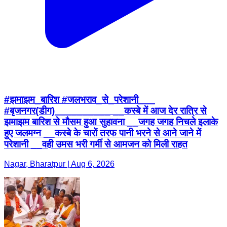
#झमाझम_बारिश #जलभराव_से_परेशानी___
#बृजनगर(डीग)__________ __कस्बे में आज देर रात्रि से
झमाझम बारिश से मौसम हुआ सुहावना __जगह जगह निचले इलाके
हुए जलमग्न __कस्बे के चारों तरफ पानी भरने से आने जाने में
परेशानी __वही उमस भरी गर्मी से आमजन को मिली राहत
Nagar, Bharatpur | Aug 6, 2026