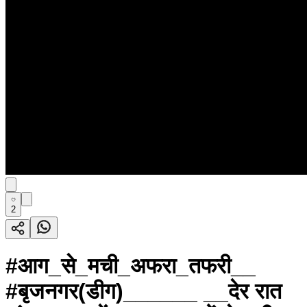
2
#आग_से_मची_अफरा_तफरी__
#बृजनगर(डीग)______ __देर रात