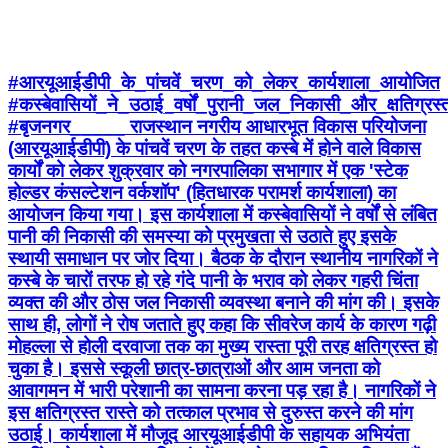
#आरयूआईडीपी_के_पांचवें_चरण_को_लेकर_कार्यशाला_आयोजित
#कस्बेवासियों_ने_उठाई_वर्षों_पुरानी_जल_निकासी_और_क्षतिग्र
#बृजनगर_____ राजस्थान नगरीय आधारभूत विकास परियोजना
(आरयूआईडीपी) के पांचवें चरण के तहत कस्बे में होने वाले विकास
कार्यों को लेकर शुक्रवार को नगरपालिका सभागार में एक 'स्टेक
होल्डर कंसल्टेशन वर्कशॉप' (हितधारक परामर्श कार्यशाला) का
आयोजन किया गया। इस कार्यशाला में कस्बेवासियों ने वर्षों से लंबित
पानी की निकासी की समस्या को प्रमुखता से उठाते हुए इसके
स्थायी समाधान पर जोर दिया। बैठक के दौरान स्थानीय नागरिकों ने
कस्बे के चारों तरफ हो रहे गंदे पानी के भराव को लेकर गहरी चिंता
व्यक्त की और ठोस जल निकासी व्यवस्था बनाने की मांग की। इसके
साथ ही, लोगों ने रोष जताते हुए कहा कि सीवरेज कार्य के कारण गढ़ी
मोहल्ला से होली दरवाजा तक का मुख्य रास्ता पूरी तरह क्षतिग्रस्त हो
चुका है। इससे स्कूली छात्र-छात्राओं और आम जनता को
आवागमन में भारी परेशानी का सामना करना पड़ रहा है। नागरिकों ने
इस क्षतिग्रस्त रास्ते को तत्काल प्रभाव से दुरुस्त करने की मांग
उठाई। कार्यशाला में मौजूद आरयूआईडीपी के सहायक अभियंता