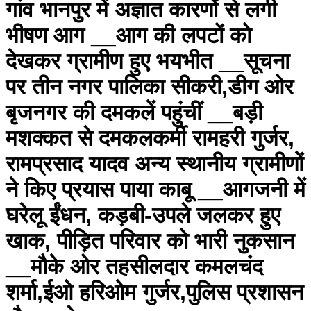
गांव भानपुर में अज्ञात कारणों से लगी
भीषण आग __आग की लपटों को
देखकर ग्रामीण हुए भयभीत __सूचना
पर तीन नगर पालिका सीकरी,डीग ओर
बृजनगर की दमकलें पहुंचीं __बड़ी
मशक्कत से दमकलकर्मी रामहरी गुर्जर,
रामप्रसाद यादव अन्य स्थानीय ग्रामीणों
ने किए प्रयास पाया काबू __आगजनी में
घरेलू ईंधन, कड़बी-उपले जलकर हुए
खाक, पीड़ित परिवार को भारी नुकसान
__मौके ओर तहसीलदार कमलचंद
शर्मा,ईओ हरिओम गुर्जर,पुलिस प्रशासन