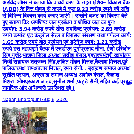
अरविंद तोमर ने बताया कि पांचवें चरण के तहत एशियन विकास बैंक
(ADB) के वित्त पोषण से कस्बे में कुल 9.23 करोड़ रुपये की राशि
से विभिन्न विकास कार्य कराए जाएंगे। उन्होंने बजट का विवरण देते
हुए बताया कि: अपशिष्ट जल प्रबंधन व शोधित जल का पुनः
उपयोग: 3.94 करोड़ रुपये ठोस अपशिष्ट प्रबंधन: 2.69 करोड़
रुपये कमांड एंड कंट्रोल सेंटर व विरासत संरक्षण तथा पर्यटन कार्य:
1.69 करोड़ रुपये बाढ़ प्रबंधन एवं ड्रेनेज कार्य: 1.21 करोड़
रुपये इस महत्वपूर्ण बैठक में एसडीएम दुर्गाप्रसाद मीना, ईओ हरिओम
सिंह गुर्जर,भाजपा जिला अध्यक्ष सतीश बंसल,गृहराज्यमंत्री कार्यालय
निजी सहायक शत्रुध्न सिंह,ललित मोहन मित्तल,कैलाश मित्तल,पूर्व
पालिकाध्यक्ष रामअवतार मित्तल, रमन सैनी, , ब्राह्मण समाज अध्यक्ष
सुशील प्रधान, अग्रवाल समाज अध्यक्ष अशोक बंसल, कैलाश
मिश्रा ,ओमप्रकाश जाटव,सुनील शर्मा ,फट्टे सैनी,सहित कई प्रबुद्ध
नागरिक और अधिकारी उपस्थित रहे।
Nagar, Bharatpur | Aug 8, 2026