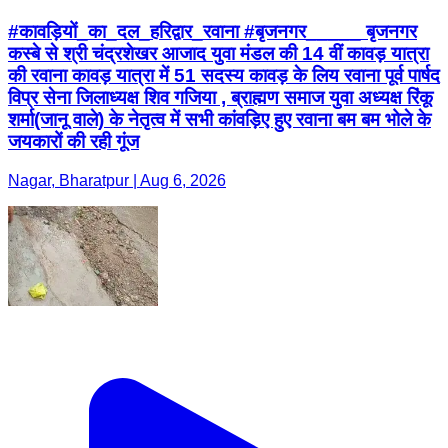
#कावड़ियों_का_दल_हरिद्वार_रवाना #बृजनगर_____ बृजनगर
कस्बे से श्री चंद्रशेखर आजाद युवा मंडल की 14 वीं कावड़ यात्रा
की रवाना कावड़ यात्रा में 51 सदस्य कावड़ के लिय रवाना पूर्व पार्षद
विप्र सेना जिलाध्यक्ष शिव गजिया , ब्राह्मण समाज युवा अध्यक्ष रिंकू
शर्मा(जानू वाले) के नेतृत्व में सभी कांवड़िए हुए रवाना बम बम भोले के
जयकारों की रही गूंज
Nagar, Bharatpur | Aug 6, 2026