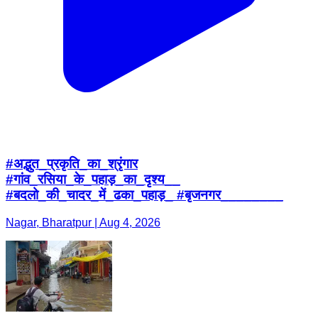
#अद्भुत_प्रकृति_का_श्रृंगार
#गांव_रसिया_के_पहाड़_का_दृश्य__
#बदलो_की_चादर_में_ढका_पहाड़_ #बृजनगर________
Nagar, Bharatpur | Aug 4, 2026