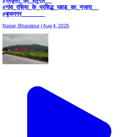
#प्रकृति_का_श्रृंगार__
#गांव_रसिया_के_प्रसिद्ध_पहाड़_का_नजारा__
#बृजनगर_______
Nagar, Bharatpur | Aug 4, 2026