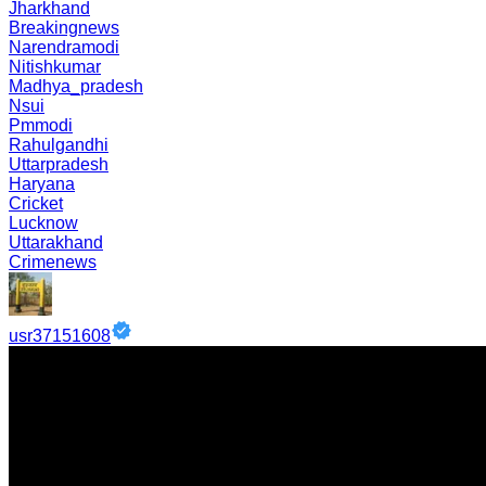
Jharkhand
Breakingnews
Narendramodi
Nitishkumar
Madhya_pradesh
Nsui
Pmmodi
Rahulgandhi
Uttarpradesh
Haryana
Cricket
Lucknow
Uttarakhand
Crimenews
usr37151608