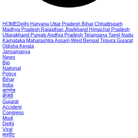
HOME
Delhi
Haryana
Uttar Pradesh
Bihar
Chhattisgarh
Madhya Pradesh
Rajasthan
Jharkhand
Himachal Pradesh
Uttarakhand
Punjab
Andhra Pradesh
Telangana
Tamil Nadu
Karnataka
Maharashtra
Assam
West Bengal
Tripura
Gujarat
Odisha
Kerala
Jansamasya
News
Bjp
National
Police
Bihar
India
कांग्रेस
बीजेपी
Gujarat
Accident
Congress
Modi
Delhi
Viral
मारपीट