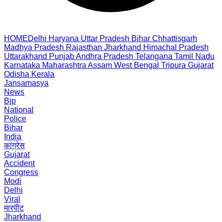
HOME
Delhi
Haryana
Uttar Pradesh
Bihar
Chhattisgarh
Madhya Pradesh
Rajasthan
Jharkhand
Himachal Pradesh
Uttarakhand
Punjab
Andhra Pradesh
Telangana
Tamil Nadu
Karnataka
Maharashtra
Assam
West Bengal
Tripura
Gujarat
Odisha
Kerala
Jansamasya
News
Bjp
National
Police
Bihar
India
कांग्रेस
Gujarat
Accident
Congress
Modi
Delhi
Viral
मारपीट
Jharkhand