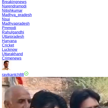
Breakingnews
Narendramodi
Nitishkumar
Madhya_pradesh
Nsui
Madhyapradesh
Pmmodi
Rahulgandhi
Uttarpradesh
Haryana
Cricket
Lucknow
Uttarakhand
Crimenews
ravikantch88