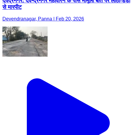
देवेंद्रनगर: देवेन्द्रनगर महावीरन के पास मामूली बात पर लाठी-डंडों
से मारपीट
Devendranagar, Panna | Feb 20, 2026