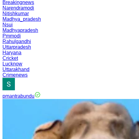
Breakingnews
Narendramodi
Nitishkumar
Madhya_pradesh
Nsui
Madhyapradesh
Pmmodi
Rahulgandhi
Uttarpradesh
Haryana
Cricket
Lucknow
Uttarakhand
Crimenews
pmantrabundu