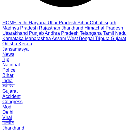
HOME
Delhi
Haryana
Uttar Pradesh
Bihar
Chhattisgarh
Madhya Pradesh
Rajasthan
Jharkhand
Himachal Pradesh
Uttarakhand
Punjab
Andhra Pradesh
Telangana
Tamil Nadu
Karnataka
Maharashtra
Assam
West Bengal
Tripura
Gujarat
Odisha
Kerala
Jansamasya
News
Bjp
National
Police
Bihar
India
कांग्रेस
Gujarat
Accident
Congress
Modi
Delhi
Viral
मारपीट
Jharkhand