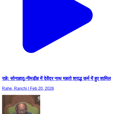
राहे: सोनाहातू-नीमडीह में देवेंद्र नाथ महतो श्राद्ध कर्म में हुए शामिल
Rahe, Ranchi | Feb 20, 2026