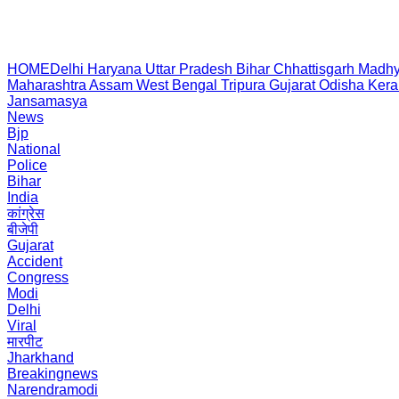
HOME
Delhi
Haryana
Uttar Pradesh
Bihar
Chhattisgarh
Madhy
Maharashtra
Assam
West Bengal
Tripura
Gujarat
Odisha
Kera
Jansamasya
News
Bjp
National
Police
Bihar
India
कांग्रेस
बीजेपी
Gujarat
Accident
Congress
Modi
Delhi
Viral
मारपीट
Jharkhand
Breakingnews
Narendramodi