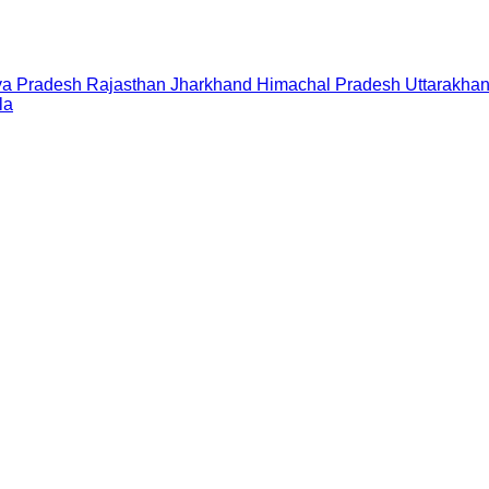
a Pradesh
Rajasthan
Jharkhand
Himachal Pradesh
Uttarakha
la