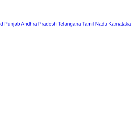
nd
Punjab
Andhra Pradesh
Telangana
Tamil Nadu
Karnataka