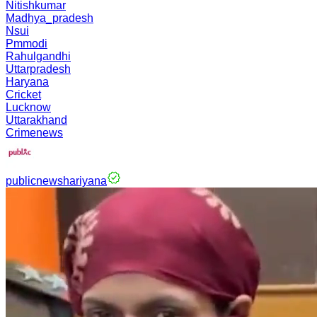
Nitishkumar
Madhya_pradesh
Nsui
Pmmodi
Rahulgandhi
Uttarpradesh
Haryana
Cricket
Lucknow
Uttarakhand
Crimenews
publicnewshariyana