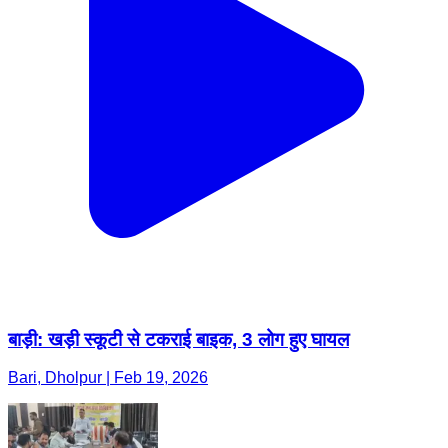
बाड़ी: खड़ी स्कूटी से टकराई बाइक, 3 लोग हुए घायल
Bari, Dholpur | Feb 19, 2026