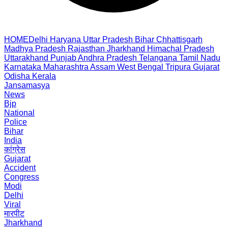
HOME
Delhi
Haryana
Uttar Pradesh
Bihar
Chhattisgarh
Madhya Pradesh
Rajasthan
Jharkhand
Himachal Pradesh
Uttarakhand
Punjab
Andhra Pradesh
Telangana
Tamil Nadu
Karnataka
Maharashtra
Assam
West Bengal
Tripura
Gujarat
Odisha
Kerala
Jansamasya
News
Bjp
National
Police
Bihar
India
कांग्रेस
Gujarat
Accident
Congress
Modi
Delhi
Viral
मारपीट
Jharkhand