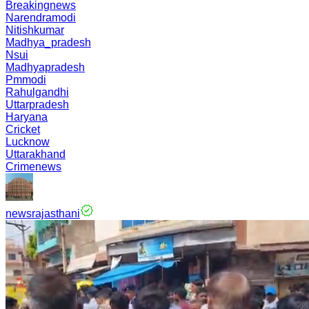
Breakingnews
Narendramodi
Nitishkumar
Madhya_pradesh
Nsui
Madhyapradesh
Pmmodi
Rahulgandhi
Uttarpradesh
Haryana
Cricket
Lucknow
Uttarakhand
Crimenews
newsrajasthani