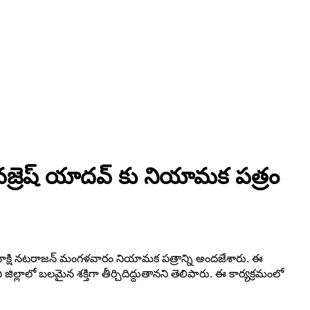
ూర వజ్రెష్ యాదవ్ కు నియామక పత్రం
్జి మీనాక్షి నటరాజన్ మంగళవారం నియామక పత్రాన్ని అందజేశారు. ఈ
ల్లాలో బలమైన శక్తిగా తీర్చిదిద్దుతానని తెలిపారు. ఈ కార్యక్రమంలో