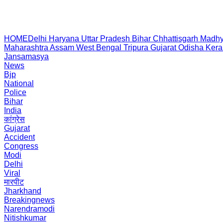
HOME
Delhi
Haryana
Uttar Pradesh
Bihar
Chhattisgarh
Madhy
Maharashtra
Assam
West Bengal
Tripura
Gujarat
Odisha
Kera
Jansamasya
News
Bjp
National
Police
Bihar
India
कांग्रेस
Gujarat
Accident
Congress
Modi
Delhi
Viral
मारपीट
Jharkhand
Breakingnews
Narendramodi
Nitishkumar