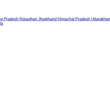
a Pradesh
Rajasthan
Jharkhand
Himachal Pradesh
Uttarakha
la