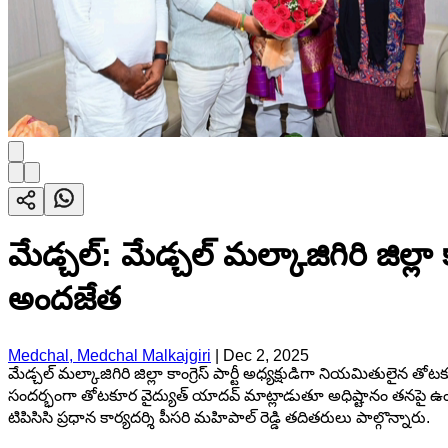
మేడ్చల్: మేడ్చల్ మల్కాజిగిరి జిల్ల
అందజేత
Medchal, Medchal Malkajgiri
|
Dec 2, 2025
మేడ్చల్ మల్కాజిగిరి జిల్లా కాంగ్రెస్ పార్టీ అధ్యక్షుడిగా నియమితులైన
సందర్భంగా తోటకూర వైద్యుత్ యాదవ్ మాట్లాడుతూ అధిష్టానం తనపై ఉంచిన నమ
టిపిసిసి ప్రధాన కార్యదర్శి పీసరి మహిపాల్ రెడ్డి తదితరులు పాల్గొన్నారు.