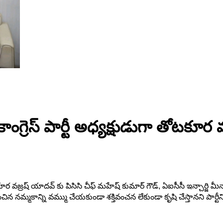
ా కాంగ్రెస్ పార్టీ అధ్యక్షుడుగా తోటక
 తోటకూర వజ్రష్ యాదవ్ కు పిసిసి చీఫ్ మహేష్ కుమార్ గౌడ్, ఏఐసీసీ ఇన్చార
్మకాన్ని వమ్ము చేయకుండా శక్తివంచన లేకుండా కృషి చేస్తానని పార్టీని జి