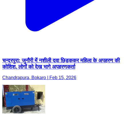
चन्द्रपुरा: जुनौरी में नशीली दवा छिड़ककर महिला के अपहरण की
कोशिश, लोगों को देख भागे अपहरणकर्ता
Chandrapura, Bokaro | Feb 15, 2026