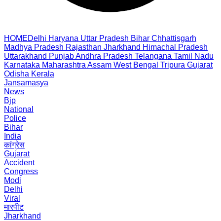
HOME
Delhi
Haryana
Uttar Pradesh
Bihar
Chhattisgarh
Madhya Pradesh
Rajasthan
Jharkhand
Himachal Pradesh
Uttarakhand
Punjab
Andhra Pradesh
Telangana
Tamil Nadu
Karnataka
Maharashtra
Assam
West Bengal
Tripura
Gujarat
Odisha
Kerala
Jansamasya
News
Bjp
National
Police
Bihar
India
कांग्रेस
Gujarat
Accident
Congress
Modi
Delhi
Viral
मारपीट
Jharkhand