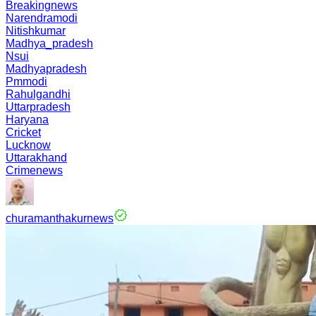
Breakingnews
Narendramodi
Nitishkumar
Madhya_pradesh
Nsui
Madhyapradesh
Pmmodi
Rahulgandhi
Uttarpradesh
Haryana
Cricket
Lucknow
Uttarakhand
Crimenews
churamanthakurnews