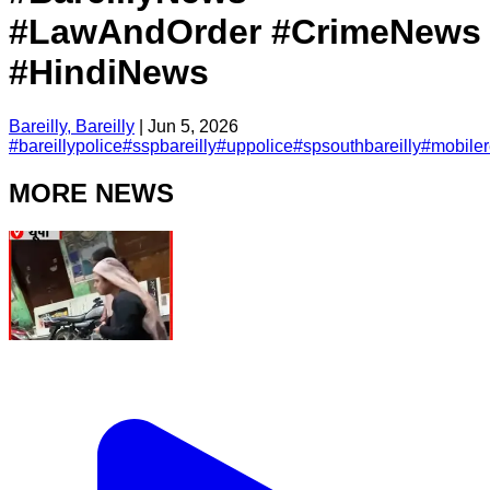
#LawAndOrder #CrimeNews
#HindiNews
Bareilly, Bareilly
|
Jun 5, 2026
#
bareillypolice
#
sspbareilly
#
uppolice
#
spsouthbareilly
#
mobile
MORE NEWS