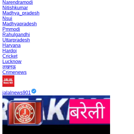
Narendramodi
Nitishkumar
Madhya_pradesh
Nsui
Madhyapradesh
Pmmodi
Rahulgandhi
Uttarpradesh
Haryana
Hardoi
Cricket
Lucknow
लखनऊ
Crimenews
jalalnews901