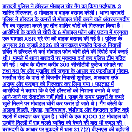
बारादरी पुलिस ने हॉस्टल मोबाइल चोर गैंग का किया पर्दाफाश, 3
शातिर गिरफ्तार, 6 मोबाइल व बाइक बरामद बरेली। थाना बारादरी
पुलिस ने हॉस्टल के कमरों से मोबाइल चोरी करने वाले अंतरजनपदीय
गैंग का खुलासा करते हुए तीन शातिर चोरों को गिरफ्तार किया है।
आरोपियों के कब्जे से चोरी के 6 मोबाइल फोन और घटना में प्रयुक्त
एक यामाहा XSR ग्रे रंग की बाइक बरामद की गई है। पुलिस के
अनुसार 28 जुलाई 2026 को सनराइज एन्क्लेव फेस-2 निवासी
हर्षित ने हॉस्टल से कई मोबाइल फोन चोरी होने की रिपोर्ट दर्ज कराई
थी। मामले में थाना बारादरी पर मुकदमा दर्ज कर पुलिस टीम गठित
की गई। जांच के दौरान करीब 300 सीसीटीवी फुटेज खंगाले गए
तथा यक्ष ऐप और मुखबिर की सूचना के आधार पर एफसीआई गोदाम,
भरतौल रोड के पास से बिजनौर निवासी शुमोइल, अलकाम उर्फ
अरहम और फरहान को गिरफ्तार कर लिया गया। पूछताछ में
आरोपियों ने बताया कि वे ऐसे हॉस्टलों को निशाना बनाते थे जहां
आने-जाने पर रोकटोक नहीं होती। सुबह के समय छात्रों के कमरे
खुले मिलने पर मोबाइल चोरी कर फरार हो जाते थे। गैंग बरेली के
अलावा दिल्ली, नोएडा, गाजियाबाद, चंडीगढ़ और देहरादून सहित कई
शहरों में वारदात कर चुका है। चोरी के एक IQOO 12 मोबाइल को
उन्होंने दिल्ली में राह चलते व्यक्ति को बेचने की बात भी कबूल की।
बरामदगी के आधार पर मुकदमे में धारा 317(2) बीएनएस की बढ़ोतरी