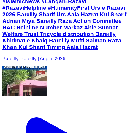
#IslamicNews #LangarERazavi
#RazaviHelpline #HumanityFirst Urs e Razavi
2026 Bareilly Sharif Urs Aala Hazrat Kul Sharif
Adnan Miya Bareilly Raza Action Committee
RAC Helpline Number Markaz Ahle Sunnat
Welfare Trust Tricycle distribution Bareilly
Khidmat e Khalq Bareilly Mufti Salman Raza
Khan Kul Sharif Timing Aala Hazrat
Bareilly, Bareilly | Aug 5, 2026