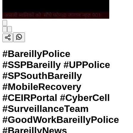
#BareillyPolice
#SSPBareilly #UPPolice
#SPSouthBareilly
#MobileRecovery
#CEIRPortal #CyberCell
#SurveillanceTeam
#GoodWorkBareillyPolice
#BareillyNews