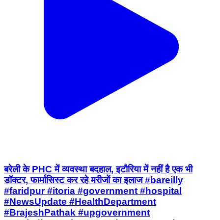
बरेली के PHC में व्यवस्था बदहाल, इटौरिया में नहीं है एक भी
डॉक्टर, फार्मासिस्ट कर रहे मरीजों का इलाज #bareilly
#faridpur #itoria #government #hospital
#NewsUpdate #HealthDepartment
#BrajeshPathak #upgovernment