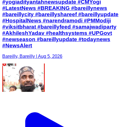
#yogiadityantahnewsupdate #CMYogi
#LatestNews #BREAKING #bareillynews
#bareillycity #bareillyshareef #bareillyupdate
#HospitalNews #narendramodi #PMModiji
#viksitbharat #bareillyfeed #samajwadiparty
#AkhileshYadav #healthsystems #UPGovt
#newseason #bareillyupdate #todaynews
#NewsAlert
Bareilly, Bareilly | Aug 5, 2026