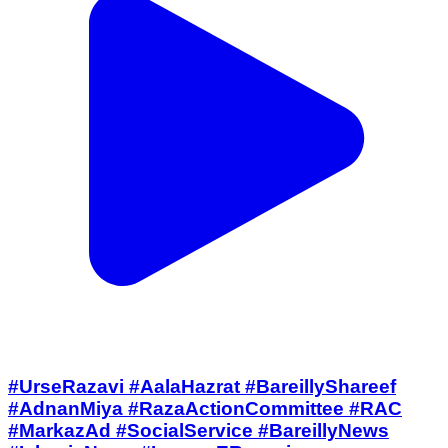
#UrseRazavi #AalaHazrat #BareillyShareef
#AdnanMiya #RazaActionCommittee #RAC
#MarkazAd #SocialService #BareillyNews