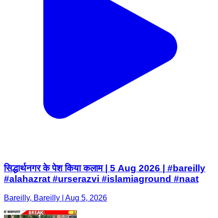
सिद्धार्थनगर के पेश किया कलाम | 5 Aug 2026 | #bareilly
#alahazrat #urserazvi #islamiaground #naat
Bareilly, Bareilly | Aug 5, 2026