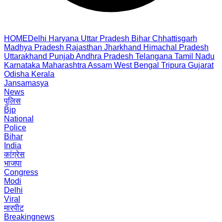
HOME
Delhi
Haryana
Uttar Pradesh
Bihar
Chhattisgarh
Madhya Pradesh
Rajasthan
Jharkhand
Himachal Pradesh
Uttarakhand
Punjab
Andhra Pradesh
Telangana
Tamil Nadu
Karnataka
Maharashtra
Assam
West Bengal
Tripura
Gujarat
Odisha
Kerala
Jansamasya
News
पुलिस
Bjp
National
Police
Bihar
India
कांग्रेस
भाजपा
Congress
Modi
Delhi
Viral
मारपीट
Breakingnews