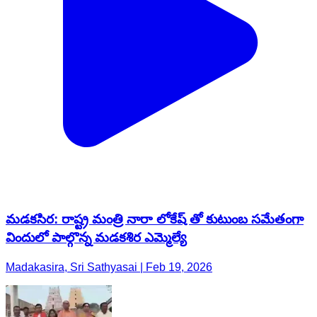
మడకసిర: రాష్ట్ర మంత్రి నారా లోకేష్ తో కుటుంబ సమేతంగా
విందులో పాల్గొన్న మడకశిర ఎమ్మెల్యే
Madakasira, Sri Sathyasai | Feb 19, 2026