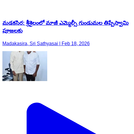
మడకసిర: శ్రీశైలంలో మాజీ ఎమ్మెల్సీ గుండుమల తిప్పేస్వామి
పూజలకు
Madakasira, Sri Sathyasai | Feb 18, 2026