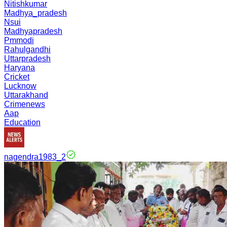
Nitishkumar
Madhya_pradesh
Nsui
Madhyapradesh
Pmmodi
Rahulgandhi
Uttarpradesh
Haryana
Cricket
Lucknow
Uttarakhand
Crimenews
Aap
Education
nagendra1983_2