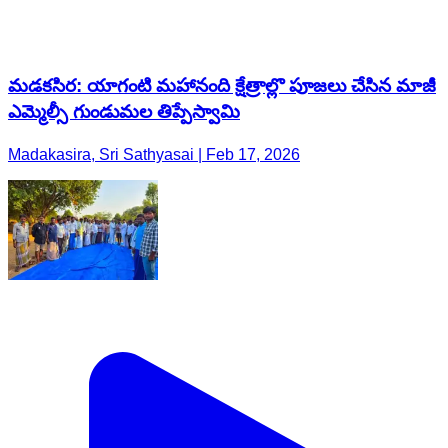
మడకసిర: యాగంటి మహానంది క్షేత్రాల్లొ పూజలు చేసిన మాజీ
ఎమ్మెల్సీ గుండుమల తిప్పేస్వామి
Madakasira, Sri Sathyasai | Feb 17, 2026