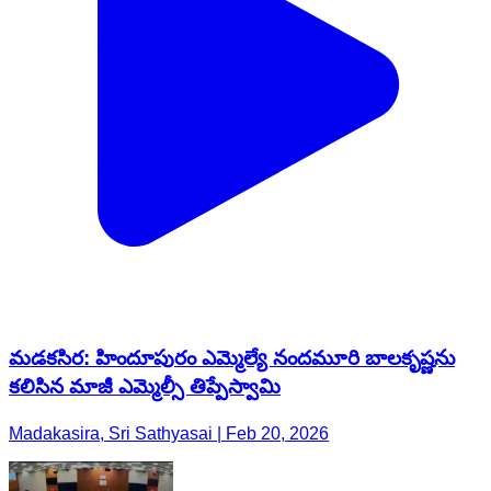
మడకసిర: హిందూపురం ఎమ్మెల్యే నందమూరి బాలకృష్ణను
కలిసిన మాజీ ఎమ్మెల్సీ తిప్పేస్వామి
Madakasira, Sri Sathyasai | Feb 20, 2026