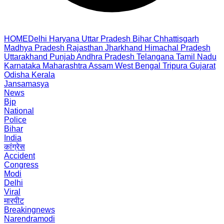
HOME
Delhi
Haryana
Uttar Pradesh
Bihar
Chhattisgarh
Madhya Pradesh
Rajasthan
Jharkhand
Himachal Pradesh
Uttarakhand
Punjab
Andhra Pradesh
Telangana
Tamil Nadu
Karnataka
Maharashtra
Assam
West Bengal
Tripura
Gujarat
Odisha
Kerala
Jansamasya
News
Bjp
National
Police
Bihar
India
कांग्रेस
Accident
Congress
Modi
Delhi
Viral
मारपीट
Breakingnews
Narendramodi