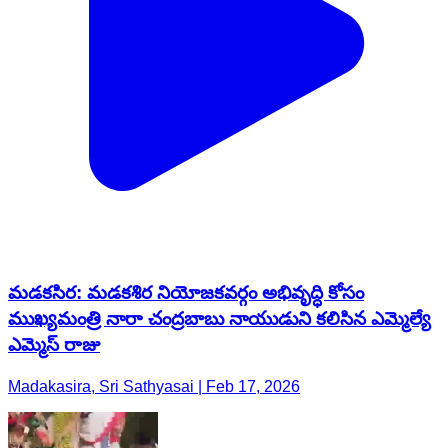
మడకసిర: మడకశిర నియోజకవర్గం అభివృద్ధి కోసం
ముఖ్యమంత్రి నారా చంద్రబాబు నాయుడుని కలిసిన ఎమ్మెల్యే
ఎమ్మెస్ రాజు
Madakasira, Sri Sathyasai | Feb 17, 2026