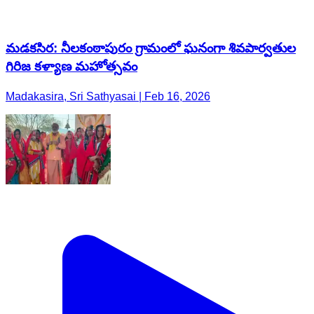
మడకసిర: నీలకంఠాపురం గ్రామంలో ఘనంగా శివపార్వతుల
గిరిజ కళ్యాణ మహోత్సవం
Madakasira, Sri Sathyasai | Feb 16, 2026