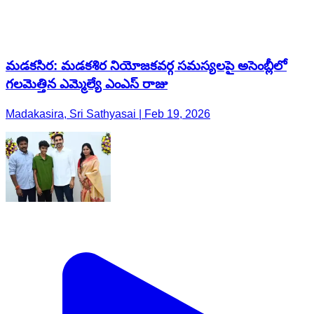
మడకసిర: మడకశిర నియోజకవర్గ సమస్యలపై అసెంబ్లీలో
గలమెత్తిన ఎమ్మెల్యే ఎంఎస్ రాజు
Madakasira, Sri Sathyasai | Feb 19, 2026