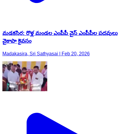
మడకసిర: రొళ్ల మండల ఎంపీపీ వైస్ ఎంపీపీల పదవులు
వైకాపా కైవసం
Madakasira, Sri Sathyasai | Feb 20, 2026