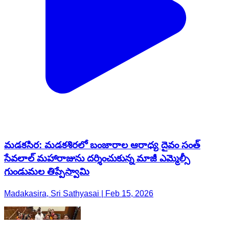
మడకసిర: మడకశిరలో బంజారాల ఆరాధ్య దైవం సంత్
సేవలాల్ మహారాజును దర్శించుకున్న మాజీ ఎమ్మెల్సీ
గుండుమల తిప్పేస్వామి
Madakasira, Sri Sathyasai | Feb 15, 2026