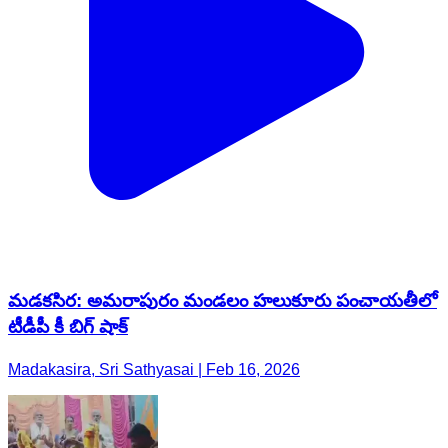
మడకసిర: అమరాపురం మండలం హలుకూరు పంచాయతీలో
టీడీపీ కీ బిగ్ షాక్
Madakasira, Sri Sathyasai | Feb 16, 2026