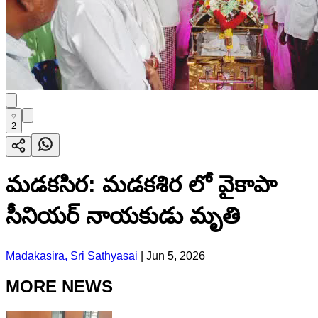
2
మడకసిర: మడకశిర లో వైకాపా
సీనియర్ నాయకుడు మృతి
Madakasira, Sri Sathyasai
|
Jun 5, 2026
MORE NEWS