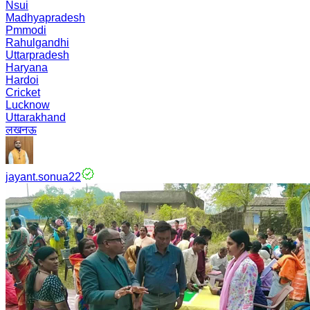
Nsui
Madhyapradesh
Pmmodi
Rahulgandhi
Uttarpradesh
Haryana
Hardoi
Cricket
Lucknow
Uttarakhand
लखनऊ
jayant.sonua22