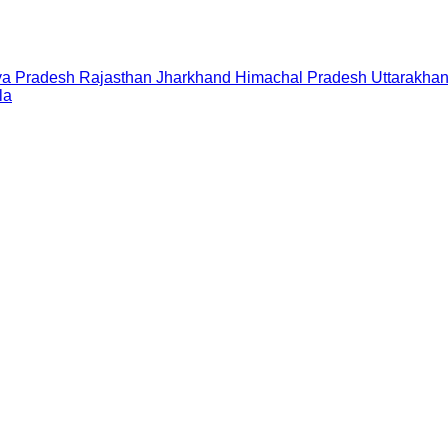
a Pradesh
Rajasthan
Jharkhand
Himachal Pradesh
Uttarakha
la