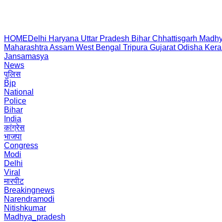
HOME
Delhi
Haryana
Uttar Pradesh
Bihar
Chhattisgarh
Madhy
Maharashtra
Assam
West Bengal
Tripura
Gujarat
Odisha
Kera
Jansamasya
News
पुलिस
Bjp
National
Police
Bihar
India
कांग्रेस
भाजपा
Congress
Modi
Delhi
Viral
मारपीट
Breakingnews
Narendramodi
Nitishkumar
Madhya_pradesh