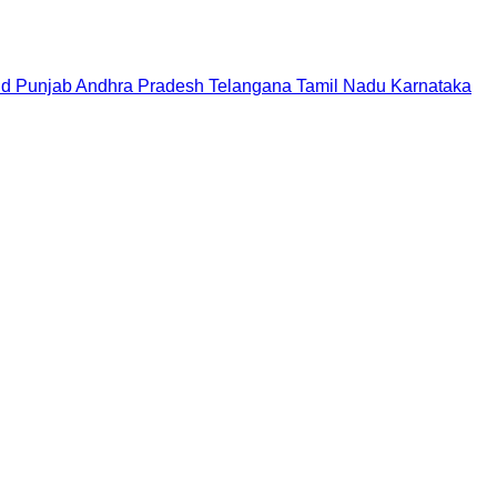
nd
Punjab
Andhra Pradesh
Telangana
Tamil Nadu
Karnataka