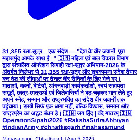
31,355 रक्षा-सूत्र... एक संदेश — "देश के वीर जवानों, पूरा
महासमुंद आपके साथ है।" 🇮🇳 महिला एवं बाल विकास विभाग
द्वारा संचालित ऑपरेशन सिपाही रक्षा-सूत्र अभियान-2026 के
अंतर्गत जिलेभर से 31,355 रक्षा-सूत्र और शुभकामना संदेश तैयार
कर देश की सीमाओं पर तैनात वीर सैनिकों के लिए भेजे गए।
माताओं, बहनों, बेटियों, आंगनबाड़ी कार्यकर्ताओं, स्वयं सहायता
समूहों, छात्र-छात्राओं एवं जिलेवासियों ने बढ़-चढ़कर भाग लेते हुए
अपने स्नेह, सम्मान और राष्ट्रभक्ति का संदेश वीर जवानों तक
पहुंचाया। राखी सिर्फ एक धागा नहीं, बल्कि विश्वास, सम्मान और
राष्ट्रप्रेम का अटूट बंधन है। 🇮🇳 जय हिंद | वंदे मातरम् 🇮🇳
OperationSipahi2026 #RakshaSutraAbhiyan
#IndianArmy #chhattisgarh #mahasamund
Mahasamund, Chhattisgarh | Aug 5, 2026