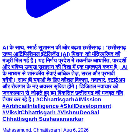
AI के साथ, स्मार्ट सुशासन की ओर बढ़ता छत्तीसगढ़। 'छत्तीसगढ़
राज्य आर्टिफिशियल इंटेलिजेंस (AI) मिशन' को मंत्रिपरिषद की
मंजूरी मिल गई है। यह निर्णय प्रदेश में तकनीक आधारित, पारदर्शी
और भविष्य उन्मुख सुशासन की दिशा में एक महत्वपूर्ण कदम है। AI
के माध्यम से शासकीय सेवाएं अधिक तेज़, सरल और प्रभावी
बनेंगी। साथ ही युवाओं के लिए कौशल विकास, नवाचार, स्टार्टअप
और रोजगार के नए अवसर सृजित होंगे। डिजिटल नवाचार को
जनकल्याण से जोड़ते हुए हम विकसित छत्तीसगढ़ की मजबूत नींव
तैयार कर रहे हैं। #ChhattisgarhAIMission
#ArtificialIntelligence #SkillDevelopment
#ViksitChhattisgarh #VishnuDeoSai
Chhattisgarh Sushasansarkar
Mahasamund, Chhattisgarh | Aug 6, 2026