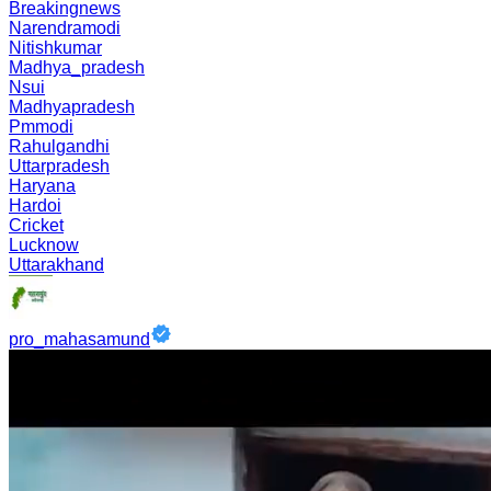
Breakingnews
Narendramodi
Nitishkumar
Madhya_pradesh
Nsui
Madhyapradesh
Pmmodi
Rahulgandhi
Uttarpradesh
Haryana
Hardoi
Cricket
Lucknow
Uttarakhand
pro_mahasamund