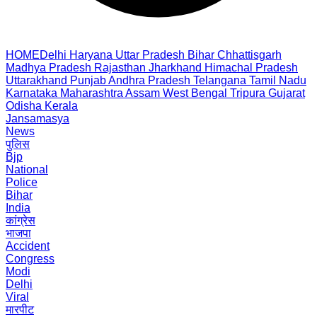
HOME
Delhi
Haryana
Uttar Pradesh
Bihar
Chhattisgarh
Madhya Pradesh
Rajasthan
Jharkhand
Himachal Pradesh
Uttarakhand
Punjab
Andhra Pradesh
Telangana
Tamil Nadu
Karnataka
Maharashtra
Assam
West Bengal
Tripura
Gujarat
Odisha
Kerala
Jansamasya
News
पुलिस
Bjp
National
Police
Bihar
India
कांग्रेस
भाजपा
Accident
Congress
Modi
Delhi
Viral
मारपीट