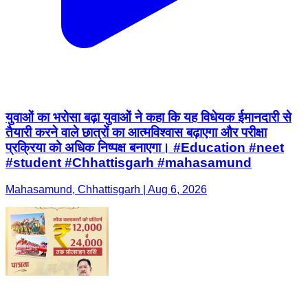
युवाओं का भरोसा बढ़ा युवाओं ने कहा कि यह विधेयक ईमानदारी से
तैयारी करने वाले छात्रों का आत्मविश्वास बढ़ाएगा और परीक्षा
प्रक्रिया को अधिक निष्पक्ष बनाएगा। #Education #neet
#student #Chhattisgarh #mahasamund
Mahasamund, Chhattisgarh | Aug 6, 2026