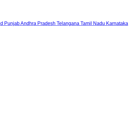
nd
Punjab
Andhra Pradesh
Telangana
Tamil Nadu
Karnataka