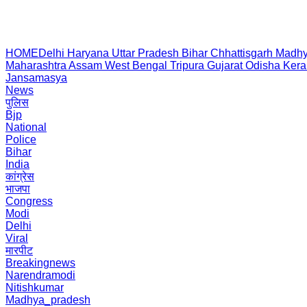
HOME
Delhi
Haryana
Uttar Pradesh
Bihar
Chhattisgarh
Madhy
Maharashtra
Assam
West Bengal
Tripura
Gujarat
Odisha
Kera
Jansamasya
News
पुलिस
Bjp
National
Police
Bihar
India
कांग्रेस
भाजपा
Congress
Modi
Delhi
Viral
मारपीट
Breakingnews
Narendramodi
Nitishkumar
Madhya_pradesh