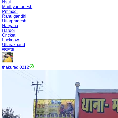
Nsui
Madhyapradesh
Pmmodi
Rahulgandhi
Uttarpradesh
Haryana
Hardoi
Cricket
Lucknow
Uttarakhand
लखनऊ
thakuradi0212