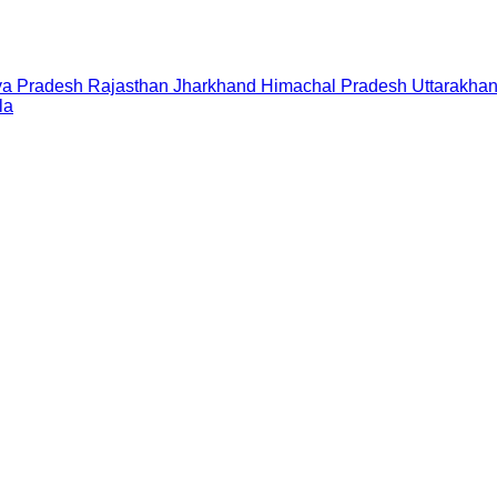
a Pradesh
Rajasthan
Jharkhand
Himachal Pradesh
Uttarakha
la