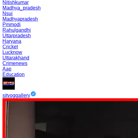
Nitishkumar
Madhya_pradesh
Nsui
Madhyapradesh
Pmmodi
Rahulgandhi
Uttarpradesh
Haryana
Cricket
Lucknow
Uttarakhand
Crimenews
Aap
Education
sityoggallery