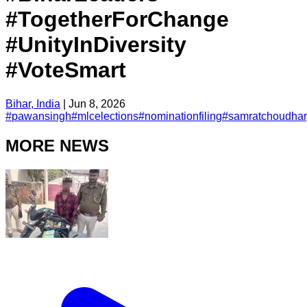
#TogetherForChange
#UnityInDiversity
#VoteSmart
Bihar, India
|
Jun 8, 2026
#
pawansingh
#
mlcelections
#
nominationfiling
#
samratchoudhar
MORE NEWS