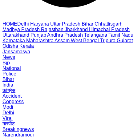
HOME
Delhi
Haryana
Uttar Pradesh
Bihar
Chhattisgarh
Madhya Pradesh
Rajasthan
Jharkhand
Himachal Pradesh
Uttarakhand
Punjab
Andhra Pradesh
Telangana
Tamil Nadu
Karnataka
Maharashtra
Assam
West Bengal
Tripura
Gujarat
Odisha
Kerala
Jansamasya
News
Bjp
National
Police
Bihar
India
कांग्रेस
Accident
Congress
Modi
Delhi
Viral
मारपीट
Breakingnews
Narendramodi