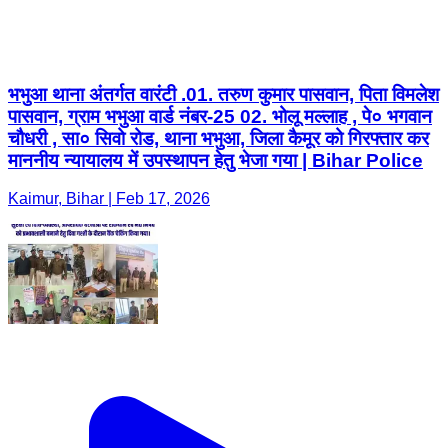
भभुआ थाना अंतर्गत वारंटी .01. तरुण कुमार पासवान, पिता विमलेश
पासवान, ग्राम भभुआ वार्ड नंबर-25 02. भोलू मल्लाह , पे० भगवान
चौधरी , सा० सिवो रोड, थाना भभुआ, जिला कैमूर को गिरफ्तार कर
माननीय न्यायालय में उपस्थापन हेतु भेजा गया | Bihar Police
Kaimur, Bihar | Feb 17, 2026