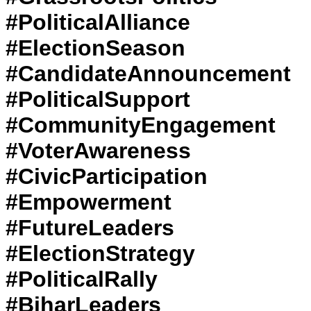
#PoliticalAlliance
#ElectionSeason
#CandidateAnnouncement
#PoliticalSupport
#CommunityEngagement
#VoterAwareness
#CivicParticipation
#Empowerment
#FutureLeaders
#ElectionStrategy
#PoliticalRally
#BiharLeaders