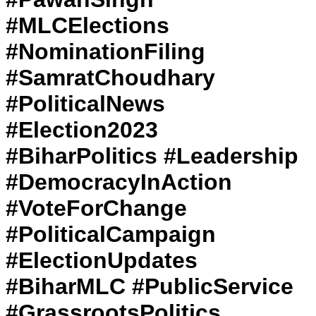
#MLCElections
#NominationFiling
#SamratChoudhary
#PoliticalNews
#Election2023
#BiharPolitics #Leadership
#DemocracyInAction
#VoteForChange
#PoliticalCampaign
#ElectionUpdates
#BiharMLC #PublicService
#GrassrootsPolitics