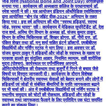
जोड़ दिवस (National Bone and Joint Day) उत्साहपूर्वक
मनाया गया। कार्यक्रम की अध्यक्षता कॉलेज के प्रधानाचार्य डॉ.
रमेश भारती ने की। यह आयोजन इंडियन ऑर्थोपेडिक एसोसिएशन
द्वारा आयोजित "बोन एंड जॉइंट वीक-2026" अभियान के तहत
किया गया। इस वर्ष अभियान की थीम "स्वस्थ हड्डियां, स्वस्थ
जोड़, स्वस्थ भारत" रही। कार्यक्रम में मेडिकल सुपरिटेंडेंट डॉ. देश
राज शर्मा, अस्थि रोग विभाग के अध्यक्ष डॉ. संजय कुमार ठाकुर,
विभाग के वरिष्ठ चिकित्सक डॉ. शिखर डोगरा, डॉ. गौरी दत्त, डॉ.
पंकित शेखर तथा डॉ. मनु शर्मा सहित इंटर्न डॉक्टरों, एमबीबीएस
विद्यार्थियों और नर्सिंग स्टाफ ने भाग लिया। इस अवसर पर डॉ.
संजय कुमार ठाकुर ने हड्डियों और जोड़ों के स्वास्थ्य के महत्व पर
प्रकाश डालते हुए संतुलित आहार, नियमित व्यायाम, सही शारीरिक
मुद्रा (पोश्चर), कार्यस्थल पर एर्गोनॉमिक्स अपनाने,
ऑस्टियोपोरोसिस की रोकथाम तथा बुजुर्गों में गिरने से बचाव जैसे
विषयों पर विस्तृत जानकारी दी। कार्यक्रम के दौरान विशेषज्ञ
चिकित्सकों ने क्षेत्रीय स्वास्थ्य सेवाओं को बेहतर बनाने और लोगों में
हड्डियों एवं जोड़ों से संबंधित बीमारियों के प्रति जागरूकता बढ़ाने
पर भी चर्चा की। अंत में एमबीबीएस विद्यार्थियों एवं नर्सिंग स्टाफ ने
स्थानीय समुदाय को चोटों की रोकथाम, हड्डियों और जोड़ों के
स्वास्थ्य तथा जागरूकता फैलाने के लिए प्रतिदिन एक घंटा समर्पित
करने का संकल्प लिया।