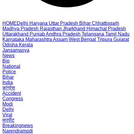
HOME
Delhi
Haryana
Uttar Pradesh
Bihar
Chhattisgarh
Madhya Pradesh
Rajasthan
Jharkhand
Himachal Pradesh
Uttarakhand
Punjab
Andhra Pradesh
Telangana
Tamil Nadu
Karnataka
Maharashtra
Assam
West Bengal
Tripura
Gujarat
Odisha
Kerala
Jansamasya
News
Bjp
National
Police
Bihar
India
कांग्रेस
Accident
Congress
Modi
Delhi
Viral
मारपीट
Breakingnews
Narendramodi