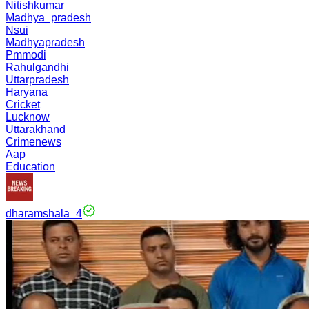
Nitishkumar
Madhya_pradesh
Nsui
Madhyapradesh
Pmmodi
Rahulgandhi
Uttarpradesh
Haryana
Cricket
Lucknow
Uttarakhand
Crimenews
Aap
Education
dharamshala_4