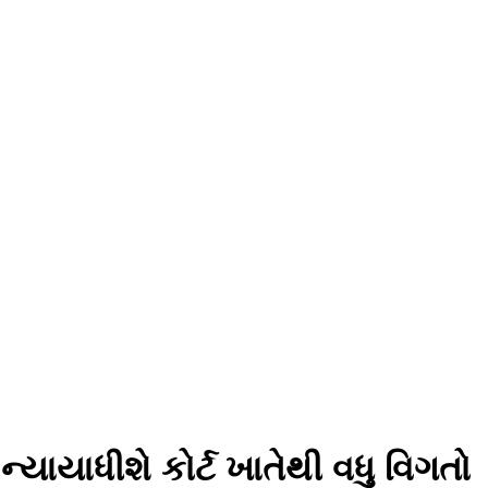
યાયાધીશે કોર્ટ ખાતેથી વધુ વિગતો