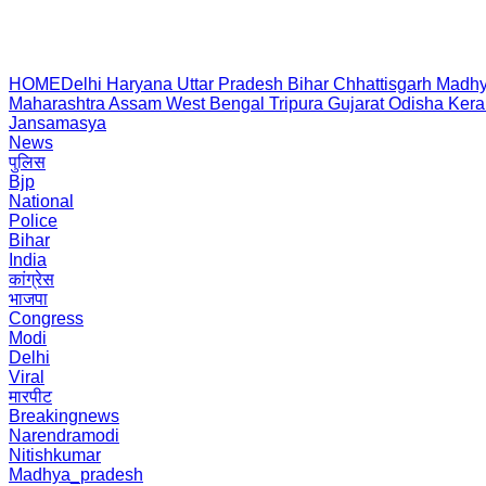
HOME
Delhi
Haryana
Uttar Pradesh
Bihar
Chhattisgarh
Madhy
Maharashtra
Assam
West Bengal
Tripura
Gujarat
Odisha
Kera
Jansamasya
News
पुलिस
Bjp
National
Police
Bihar
India
कांग्रेस
भाजपा
Congress
Modi
Delhi
Viral
मारपीट
Breakingnews
Narendramodi
Nitishkumar
Madhya_pradesh