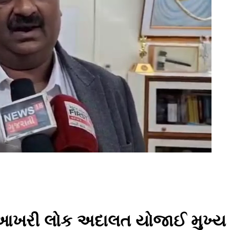
ી આખરી લોક અદાલત યોજાઈ મુખ્ય ન્