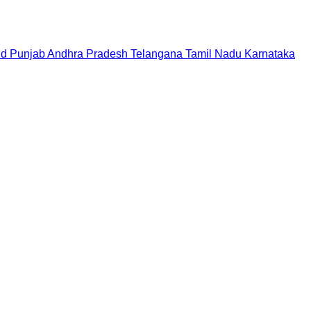
nd
Punjab
Andhra Pradesh
Telangana
Tamil Nadu
Karnataka