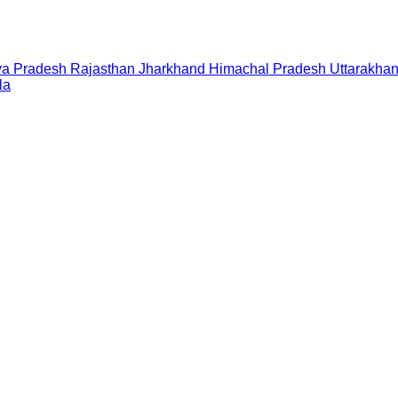
a Pradesh
Rajasthan
Jharkhand
Himachal Pradesh
Uttarakha
la