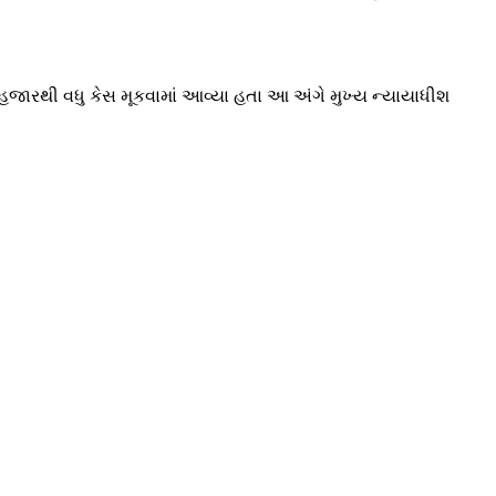
7 હજારથી વધુ કેસ મૂકવામાં આવ્યા હતા આ અંગે મુખ્ય ન્યાયાધીશ