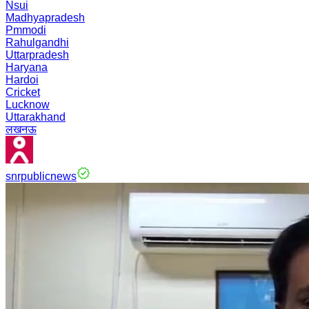
Nsui
Madhyapradesh
Pmmodi
Rahulgandhi
Uttarpradesh
Haryana
Hardoi
Cricket
Lucknow
Uttarakhand
लखनऊ
snrpublicnews