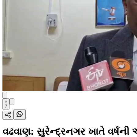
7
વઢવાણ: સુરેન્દ્રનગર ખાતે વર્ષન