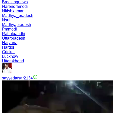
Breakingnews
Narendramodi
Nitishkumar
Madhya_pradesh
Nsui
Madhyapradesh
Pmmodi
Rahulgandhi
Uttarpradesh
Haryana
Hardoi
Cricket
Lucknow
Uttarakhand
sayyedafsar2134