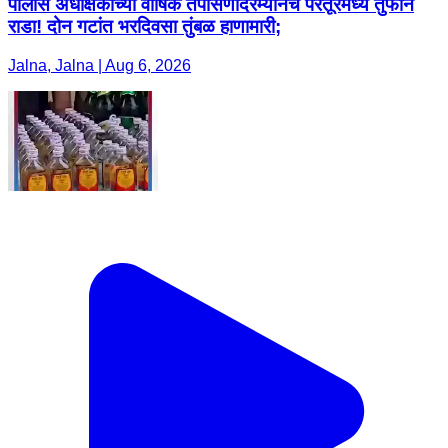
पोलीस अधीक्षकांच्या वार्षिक तपासणीदरम्यानच परतूरमध्ये तुफान
राडा! दोन गटांत भरदिवसा तुंबळ हाणामारी;
Jalna, Jalna | Aug 6, 2026