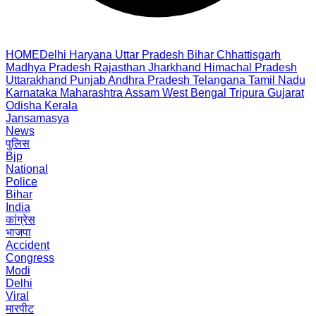
HOME
Delhi
Haryana
Uttar Pradesh
Bihar
Chhattisgarh
Madhya Pradesh
Rajasthan
Jharkhand
Himachal Pradesh
Uttarakhand
Punjab
Andhra Pradesh
Telangana
Tamil Nadu
Karnataka
Maharashtra
Assam
West Bengal
Tripura
Gujarat
Odisha
Kerala
Jansamasya
News
पुलिस
Bjp
National
Police
Bihar
India
कांग्रेस
भाजपा
Accident
Congress
Modi
Delhi
Viral
मारपीट