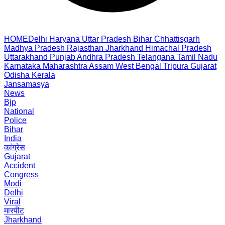
HOME
Delhi
Haryana
Uttar Pradesh
Bihar
Chhattisgarh
Madhya Pradesh
Rajasthan
Jharkhand
Himachal Pradesh
Uttarakhand
Punjab
Andhra Pradesh
Telangana
Tamil Nadu
Karnataka
Maharashtra
Assam
West Bengal
Tripura
Gujarat
Odisha
Kerala
Jansamasya
News
Bjp
National
Police
Bihar
India
कांग्रेस
Gujarat
Accident
Congress
Modi
Delhi
Viral
मारपीट
Jharkhand