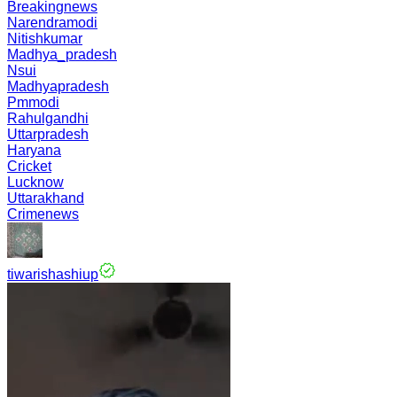
Breakingnews
Narendramodi
Nitishkumar
Madhya_pradesh
Nsui
Madhyapradesh
Pmmodi
Rahulgandhi
Uttarpradesh
Haryana
Cricket
Lucknow
Uttarakhand
Crimenews
tiwarishashiup