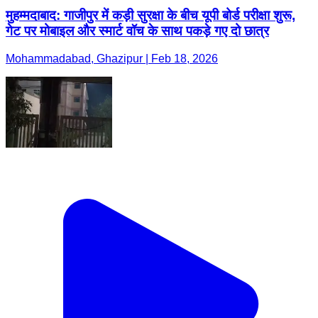
मुहम्मदाबाद: गाजीपुर में कड़ी सुरक्षा के बीच यूपी बोर्ड परीक्षा शुरू,
गेट पर मोबाइल और स्मार्ट वॉच के साथ पकड़े गए दो छात्र
Mohammadabad, Ghazipur | Feb 18, 2026