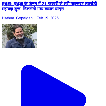
हथुआ: हथुआ के जैनन में 21 फरवरी से श्री महारूद्र शतचंडी
महायज्ञ शुरू, निकलेगी भव्य कलश यात्रा
Hathua, Gopalganj | Feb 19, 2026