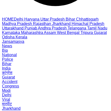
HOME
Delhi
Haryana
Uttar Pradesh
Bihar
Chhattisgarh
Madhya Pradesh
Rajasthan
Jharkhand
Himachal Pradesh
Uttarakhand
Punjab
Andhra Pradesh
Telangana
Tamil Nadu
Karnataka
Maharashtra
Assam
West Bengal
Tripura
Gujarat
Odisha
Kerala
Jansamasya
News
Bjp
National
Police
Bihar
India
कांग्रेस
Gujarat
Accident
Congress
Modi
Delhi
Viral
मारपीट
Jharkhand