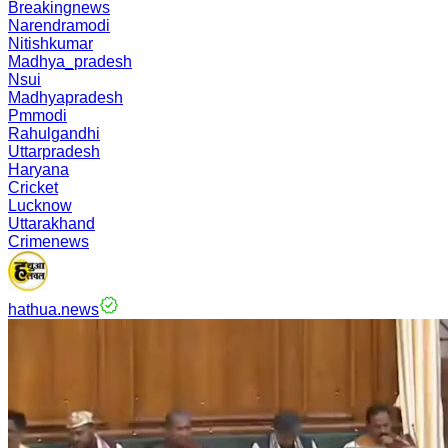
Breakingnews
Narendramodi
Nitishkumar
Madhya_pradesh
Nsui
Madhyapradesh
Pmmodi
Rahulgandhi
Uttarpradesh
Haryana
Cricket
Lucknow
Uttarakhand
Crimenews
hathua.news