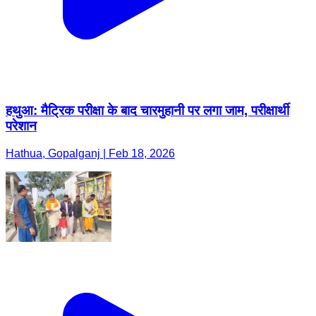
हथुआ: मैट्रिक परीक्षा के बाद चारमुहानी पर लगा जाम, परीक्षार्थी
परेशान
Hathua, Gopalganj | Feb 18, 2026