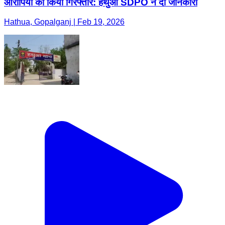
आरोपियों को किया गिरफ्तार: हथुआ SDPO ने दी जानकारी
Hathua, Gopalganj | Feb 19, 2026