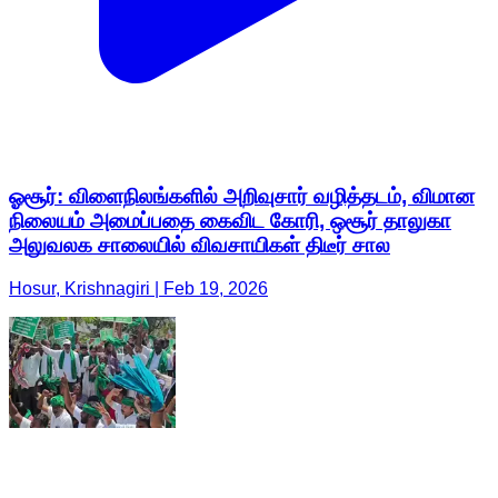
ஓசூர்: விளைநிலங்களில் அறிவுசார் வழித்தடம், விமான
நிலையம் அமைப்பதை கைவிட கோரி, ஒசூர் தாலுகா
அலுவலக சாலையில் விவசாயிகள் திடீர் சால
Hosur, Krishnagiri | Feb 19, 2026