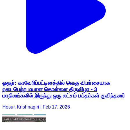
ஓசூர்: காவேரிப்பட்டினத்தில் வெகு விமர்சையாக
நடைபெற்ற மயான கொள்ளை திருவிழா - 3
மாநிலங்களில் இருந்து ஒரு லட்சம் பக்தர்கள் குவிந்தனர்
Hosur, Krishnagiri | Feb 17, 2026