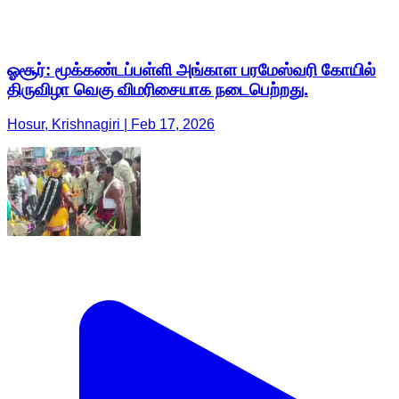
ஓசூர்: மூக்கண்டப்பள்ளி அங்காள பரமேஸ்வரி கோயில்
திருவிழா வெகு விமரிசையாக நடைபெற்றது.
Hosur, Krishnagiri | Feb 17, 2026