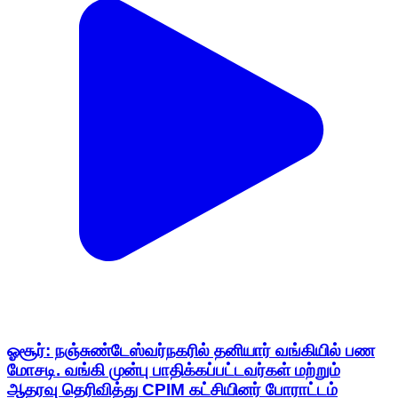
ஓசூர்: நஞ்சுண்டேஸ்வர்நகரில் தனியார் வங்கியில் பண
மோசடி. வங்கி முன்பு பாதிக்கப்பட்டவர்கள் மற்றும்
ஆதரவு தெரிவித்து CPIM கட்சியினர் போராட்டம்