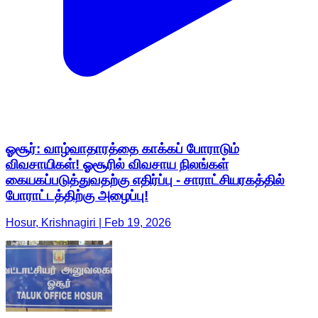
ஓசூர்: வாழ்வாதாரத்தை காக்கப் போராடும்
விவசாயிகள்! ஓசூரில் விவசாய நிலங்கள்
கையகப்படுத்துவதற்கு எதிர்ப்பு - சாராட்சியரகத்தில்
போராட்டத்திற்கு அழைப்பு!
Hosur, Krishnagiri | Feb 19, 2026