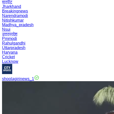
मारपीट
Jharkhand
Breakingnews
Narendramodi
Nitishkumar
Madhya_pradesh
Nsui
उत्तरप्रदेश
Pmmodi
Rahulgandhi
Uttarpradesh
Haryana
Cricket
Lucknow
shoolagirinews_1