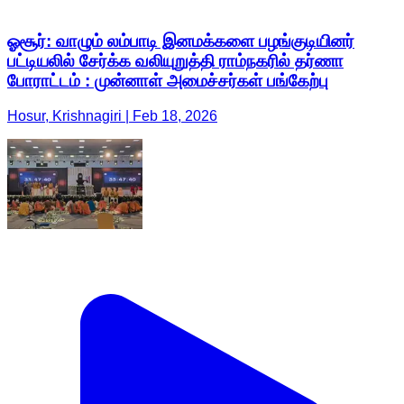
ஓசூர்: வாழும் லம்பாடி இனமக்களை பழங்குடியினர்
பட்டியலில் சேர்க்க வலியுறுத்தி ராம்நகரில் தர்ணா
போராட்டம் : முன்னாள் அமைச்சர்கள் பங்கேற்பு
Hosur, Krishnagiri | Feb 18, 2026