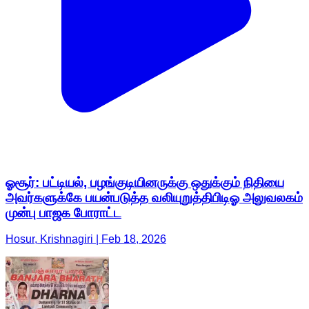
ஓசூர்: பட்டியல், பழங்குடியினருக்கு ஒதுக்கும் நிதியை
அவர்களுக்கே பயன்படுத்த வலியுறுத்திபிடிஓ அலுவலகம்
முன்பு பாஜக போராட்ட
Hosur, Krishnagiri | Feb 18, 2026