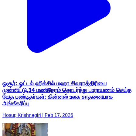
ஓசூர்: ஓட்டல் ஹில்சில் மஹா சிவராத்திரியை
முன்னிட்டு,34 மணிநேரம் தொடர்ந்து பாராயணம் செய்த
வேத பண்டிதர்கள்: கின்னஸ் உலக சாதனையாக
அங்கீகரிப்பு
Hosur, Krishnagiri | Feb 17, 2026