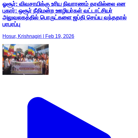
ஓசூர்: விவசாயிக்கு உரிய நிவாரணம் தரவில்லை என
புகார்: ஒசூர் நீதிமன்ற ஊழியர்கள் வட்டாட்சியர்
அலுவலகத்தில் பொருட்களை ஜப்தி செய்ய வந்ததால்
பரபரப்பு
Hosur, Krishnagiri | Feb 19, 2026