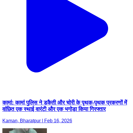
कामां: कामां पुलिस ने डकैती और चोरी के पृथक-पृथक प्रकरणों में
वांछित एक स्थाई वारंटी और एक भगोड़ा किया गिरफ्तार
Kaman, Bharatpur | Feb 16, 2026