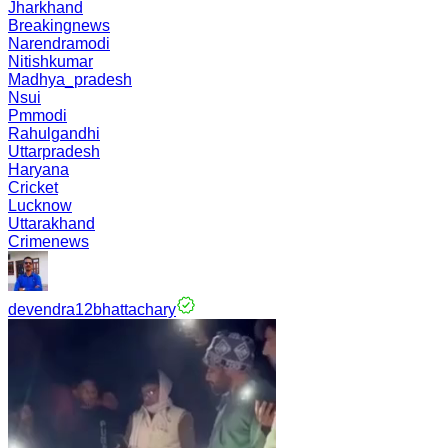
Jharkhand
Breakingnews
Narendramodi
Nitishkumar
Madhya_pradesh
Nsui
Pmmodi
Rahulgandhi
Uttarpradesh
Haryana
Cricket
Lucknow
Uttarakhand
Crimenews
devendra12bhattachary