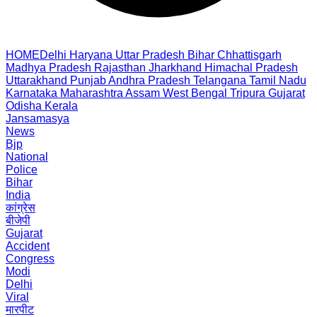
HOME
Delhi
Haryana
Uttar Pradesh
Bihar
Chhattisgarh
Madhya Pradesh
Rajasthan
Jharkhand
Himachal Pradesh
Uttarakhand
Punjab
Andhra Pradesh
Telangana
Tamil Nadu
Karnataka
Maharashtra
Assam
West Bengal
Tripura
Gujarat
Odisha
Kerala
Jansamasya
News
Bjp
National
Police
Bihar
India
कांग्रेस
बीजेपी
Gujarat
Accident
Congress
Modi
Delhi
Viral
मारपीट