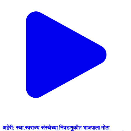
अहेरी: स्था.स्वराज्य संस्थेच्या निवडणुकीत भाजपाला मोठा