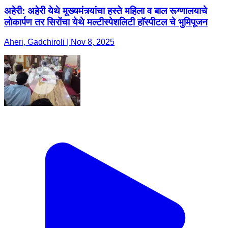
अहेरी: अहेरी येथे मूख्यमंत्र्यांचा हस्ते महिला व बाल रूग्णालयाचे
लोकार्पण तर सिरोंचा येथे मल्टीस्पेशलिटी हाॅस्पीटल चे भुमिपूजन
Aheri, Gadchiroli | Nov 8, 2025