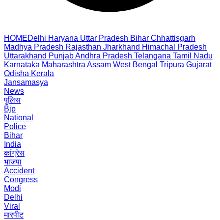
HOME
Delhi
Haryana
Uttar Pradesh
Bihar
Chhattisgarh
Madhya Pradesh
Rajasthan
Jharkhand
Himachal Pradesh
Uttarakhand
Punjab
Andhra Pradesh
Telangana
Tamil Nadu
Karnataka
Maharashtra
Assam
West Bengal
Tripura
Gujarat
Odisha
Kerala
Jansamasya
News
पुलिस
Bjp
National
Police
Bihar
India
कांग्रेस
भाजपा
Accident
Congress
Modi
Delhi
Viral
मारपीट