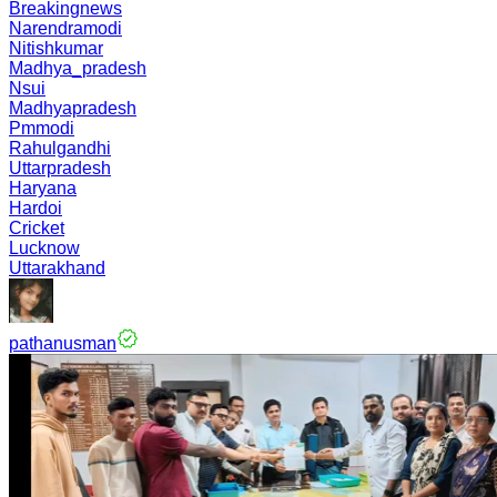
Breakingnews
Narendramodi
Nitishkumar
Madhya_pradesh
Nsui
Madhyapradesh
Pmmodi
Rahulgandhi
Uttarpradesh
Haryana
Hardoi
Cricket
Lucknow
Uttarakhand
pathanusman