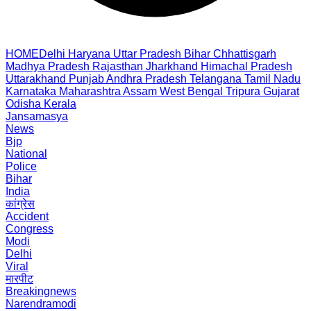
HOME
Delhi
Haryana
Uttar Pradesh
Bihar
Chhattisgarh
Madhya Pradesh
Rajasthan
Jharkhand
Himachal Pradesh
Uttarakhand
Punjab
Andhra Pradesh
Telangana
Tamil Nadu
Karnataka
Maharashtra
Assam
West Bengal
Tripura
Gujarat
Odisha
Kerala
Jansamasya
News
Bjp
National
Police
Bihar
India
कांग्रेस
Accident
Congress
Modi
Delhi
Viral
मारपीट
Breakingnews
Narendramodi