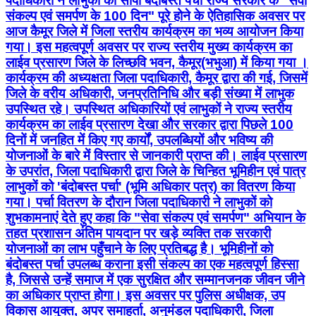
पदाधिकारी ने लाभुकों को सौंपा बंदोबस्त पर्चा राज्य सरकार के "सेवा
संकल्प एवं समर्पण के 100 दिन" पूरे होने के ऐतिहासिक अवसर पर
आज कैमूर जिले में जिला स्तरीय कार्यक्रम का भव्य आयोजन किया
गया। इस महत्वपूर्ण अवसर पर राज्य स्तरीय मुख्य कार्यक्रम का
लाईव प्रसारण जिले के लिच्छवि भवन, कैमूर(भभुआ) में किया गया । ​
कार्यक्रम की अध्यक्षता जिला पदाधिकारी, कैमूर द्वारा की गई, जिसमें
जिले के वरीय अधिकारी, जनप्रतिनिधि और बड़ी संख्या में लाभुक
उपस्थित रहे। उपस्थित अधिकारियों एवं लाभुकों ने राज्य स्तरीय
कार्यक्रम का लाईव प्रसारण देखा और सरकार द्वारा पिछले 100
दिनों में जनहित में किए गए कार्यों, उपलब्धियों और भविष्य की
योजनाओं के बारे में विस्तार से जानकारी प्राप्त की। लाईव प्रसारण
के उपरांत, जिला पदाधिकारी द्वारा जिले के चिन्हित भूमिहीन एवं पात्र
लाभुकों को 'बंदोबस्त पर्चा' (भूमि अधिकार पत्र) का वितरण किया
गया। पर्चा वितरण के दौरान जिला पदाधिकारी ने लाभुकों को
शुभकामनाएं देते हुए कहा कि "सेवा संकल्प एवं समर्पण" अभियान के
तहत प्रशासन अंतिम पायदान पर खड़े व्यक्ति तक सरकारी
योजनाओं का लाभ पहुँचाने के लिए प्रतिबद्ध है। भूमिहीनों को
बंदोबस्त पर्चा उपलब्ध कराना इसी संकल्प का एक महत्वपूर्ण हिस्सा
है, जिससे उन्हें समाज में एक सुरक्षित और सम्मानजनक जीवन जीने
का अधिकार प्राप्त होगा। इस अवसर पर पुलिस अधीक्षक, उप
विकास आयुक्त, अपर समाहर्ता, अनुमंडल पदाधिकारी, जिला