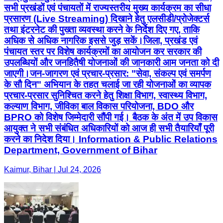
सभी प्रखंडों एवं पंचायतों में राज्यस्तरीय मुख्य कार्यक्रम का सीधा
प्रसारण (Live Streaming) दिखाने हेतु एलसीडी/प्रोजेक्टर्स
तथा इंटरनेट की पुख्ता व्यवस्था करने के निर्देश दिए गए, ताकि
अधिक से अधिक नागरिक इससे जुड़ सकें। ​जिला, प्रखंड एवं
पंचायत स्तर पर विशेष कार्यक्रमों का आयोजन कर सरकार की
उपलब्धियों और जनहितैषी योजनाओं की जानकारी आम जनता को दी
जाएगी। ​जन-जागरण एवं प्रचार-प्रसार: "सेवा, संकल्प एवं समर्पण
के सौ दिन" अभियान के तहत चलाई जा रही योजनाओं का व्यापक
प्रचार-प्रसार सुनिश्चित करने हेतु शिक्षा विभाग, स्वास्थ्य विभाग,
कल्याण विभाग, जीविका बाल विकास परियोजना, BDO और
BPRO को विशेष जिम्मेदारी सौंपी गई। बैठक के अंत में उप विकास
आयुक्त ने सभी संबंधित अधिकारियों को आज ही सभी तैयारियाँ पूरी
करने का निदेश दिया। Information & Public Relations
Department, Government of Bihar
Kaimur, Bihar | Jul 24, 2026