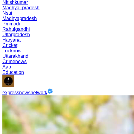
Nitishkumar
Madhya_pradesh
Nsui
Madhyapradesh
Pmmodi
Rahulgandhi
Uttarpradesh
Haryana
Cricket
Lucknow
Uttarakhand
Crimenews
Aap
Education
expressnewsnetwork