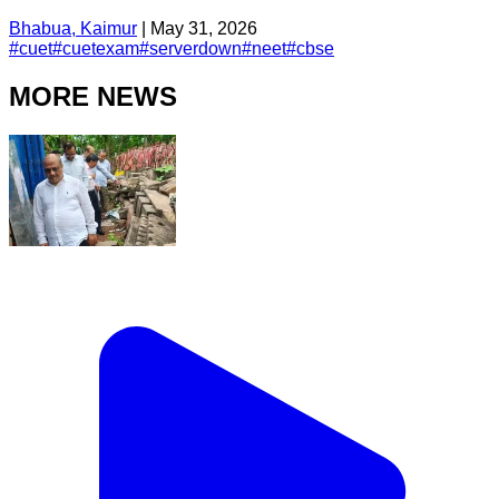
Bhabua, Kaimur
|
May 31, 2026
#
cuet
#
cuetexam
#
serverdown
#
neet
#
cbse
MORE NEWS