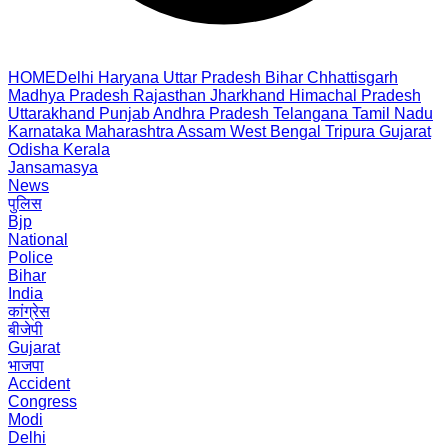
HOME
Delhi
Haryana
Uttar Pradesh
Bihar
Chhattisgarh
Madhya Pradesh
Rajasthan
Jharkhand
Himachal Pradesh
Uttarakhand
Punjab
Andhra Pradesh
Telangana
Tamil Nadu
Karnataka
Maharashtra
Assam
West Bengal
Tripura
Gujarat
Odisha
Kerala
Jansamasya
News
पुलिस
Bjp
National
Police
Bihar
India
कांग्रेस
बीजेपी
Gujarat
भाजपा
Accident
Congress
Modi
Delhi