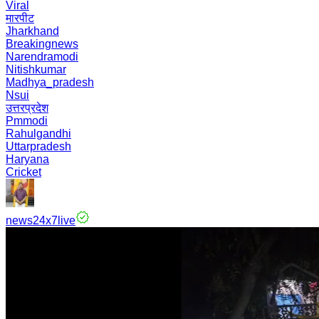
Viral
मारपीट
Jharkhand
Breakingnews
Narendramodi
Nitishkumar
Madhya_pradesh
Nsui
उत्तरप्रदेश
Pmmodi
Rahulgandhi
Uttarpradesh
Haryana
Cricket
news24x7live