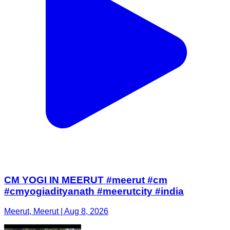
CM YOGI IN MEERUT #meerut #cm
#cmyogiadityanath #meerutcity #india
Meerut, Meerut | Aug 8, 2026