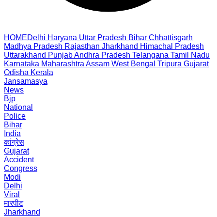
HOME
Delhi
Haryana
Uttar Pradesh
Bihar
Chhattisgarh
Madhya Pradesh
Rajasthan
Jharkhand
Himachal Pradesh
Uttarakhand
Punjab
Andhra Pradesh
Telangana
Tamil Nadu
Karnataka
Maharashtra
Assam
West Bengal
Tripura
Gujarat
Odisha
Kerala
Jansamasya
News
Bjp
National
Police
Bihar
India
कांग्रेस
Gujarat
Accident
Congress
Modi
Delhi
Viral
मारपीट
Jharkhand