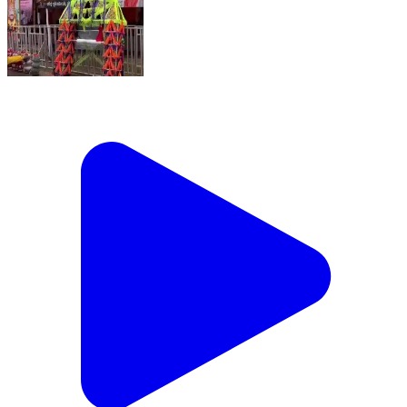
मेरठ स्थित " माँ कांवड़ सेवा शिविर " भंडारे से हुए शिवभक्त प्रसन्न,