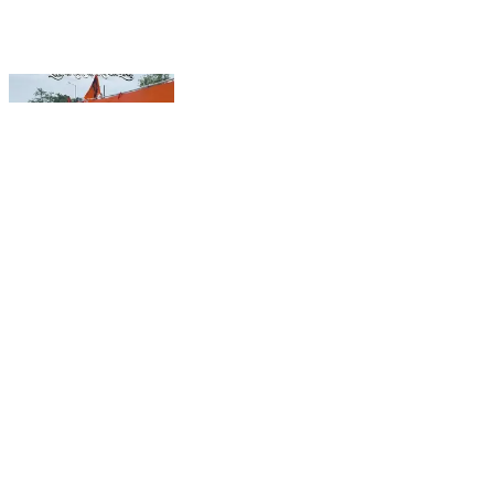
2026 की सबसे बड़ी 🇮🇳 तिरंगे वाली कावड़ !! #meerut
#kavad #virel #india #tiranga