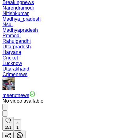
Breakingnews
Narendramodi
Nitishkumar
Madhya_pradesh
Nsui
Madhyapradesh
Pmmodi
Rahulgandhi
Uttarpradesh
Haryana
Cricket
Lucknow
Uttarakhand
Crimenews
meerutnews
No video available
151
1