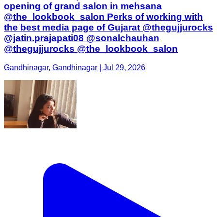
opening of grand salon in mehsana
@the_lookbook_salon Perks of working with
the best media page of Gujarat @thegujjurocks
@jatin.prajapati08 @sonalchauhan
@thegujjurocks @the_lookbook_salon
Gandhinagar, Gandhinagar | Jul 29, 2026