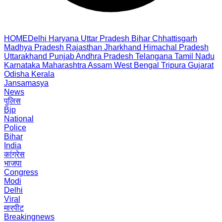
HOME
Delhi
Haryana
Uttar Pradesh
Bihar
Chhattisgarh
Madhya Pradesh
Rajasthan
Jharkhand
Himachal Pradesh
Uttarakhand
Punjab
Andhra Pradesh
Telangana
Tamil Nadu
Karnataka
Maharashtra
Assam
West Bengal
Tripura
Gujarat
Odisha
Kerala
Jansamasya
News
पुलिस
Bjp
National
Police
Bihar
India
कांग्रेस
भाजपा
Congress
Modi
Delhi
Viral
मारपीट
Breakingnews