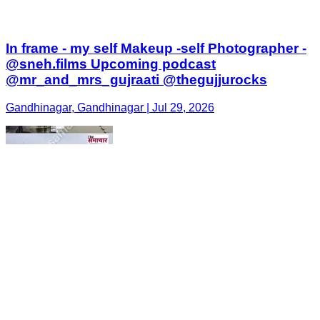
In frame - my self Makeup -self Photographer -
@sneh.films Upcoming podcast
@mr_and_mrs_gujraati @thegujjurocks
Gandhinagar, Gandhinagar | Jul 29, 2026