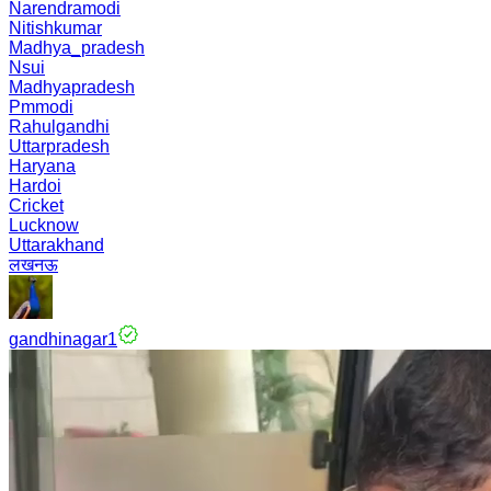
Narendramodi
Nitishkumar
Madhya_pradesh
Nsui
Madhyapradesh
Pmmodi
Rahulgandhi
Uttarpradesh
Haryana
Hardoi
Cricket
Lucknow
Uttarakhand
लखनऊ
gandhinagar1