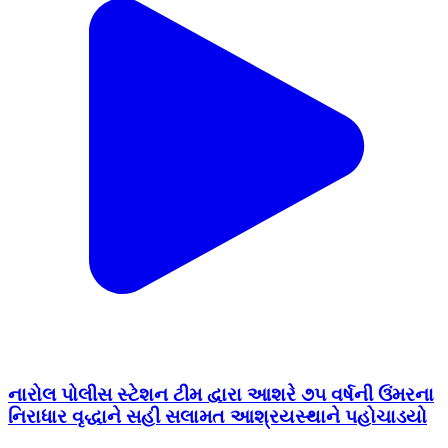
નારોલ પોલીસ સ્ટેશન ટીમ દ્વારા આશરે ૭૫ વર્ષની ઉંમરના
નિરાધાર વૃદ્ધાને સહી સલામત આશ્રયસ્થાને પહોચાડયો