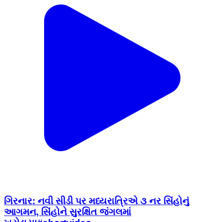
ગિરનાર: નવી સીડી પર મધ્યરાત્રિએ ૩ નર સિંહોનું
આગમન, સિંહોને સુરક્ષિત જંગલમાં