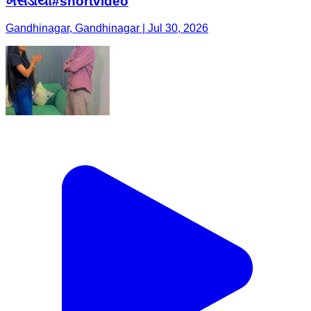
ખસેડાયા#shortvideo
Gandhinagar, Gandhinagar | Jul 30, 2026