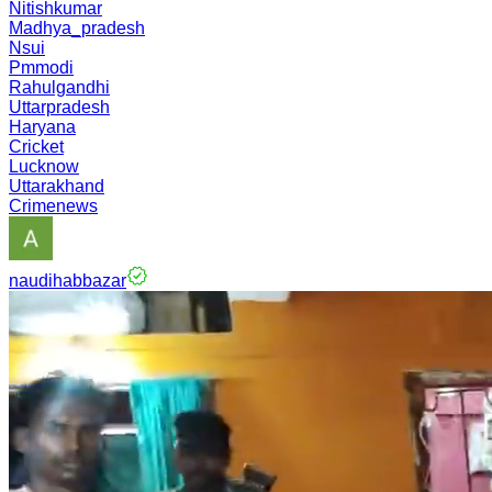
Nitishkumar
Madhya_pradesh
Nsui
Pmmodi
Rahulgandhi
Uttarpradesh
Haryana
Cricket
Lucknow
Uttarakhand
Crimenews
naudihabbazar