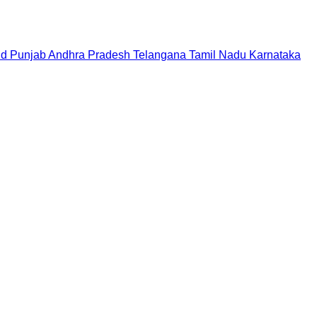
nd
Punjab
Andhra Pradesh
Telangana
Tamil Nadu
Karnataka