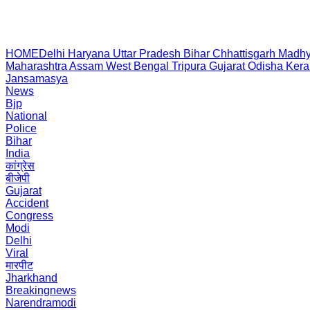
HOME
Delhi
Haryana
Uttar Pradesh
Bihar
Chhattisgarh
Madhy
Maharashtra
Assam
West Bengal
Tripura
Gujarat
Odisha
Kera
Jansamasya
News
Bjp
National
Police
Bihar
India
कांग्रेस
बीजेपी
Gujarat
Accident
Congress
Modi
Delhi
Viral
मारपीट
Jharkhand
Breakingnews
Narendramodi