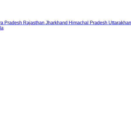
a Pradesh
Rajasthan
Jharkhand
Himachal Pradesh
Uttarakha
la