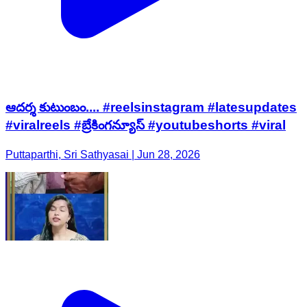
ఆదర్శ కుటుంబం.... #reelsinstagram #latesupdates
#viralreels #బ్రేకింగన్యూస్ #youtubeshorts #viral
Puttaparthi, Sri Sathyasai | Jun 28, 2026