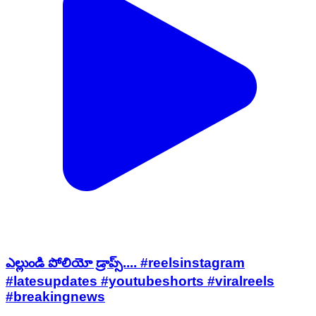
ఎల్లుండి పోలియో డ్రాప్స్.... #reelsinstagram
#latesupdates #youtubeshorts #viralreels
#breakingnews