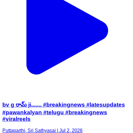
bv g రామ్ ji....... #breakingnews #latesupdates
#pawankalyan #telugu #breakingnews
#viralreels
Puttaparthi, Sri Sathyasai | Jul 2, 2026