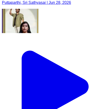
Puttaparthi, Sri Sathyasai | Jun 28, 2026