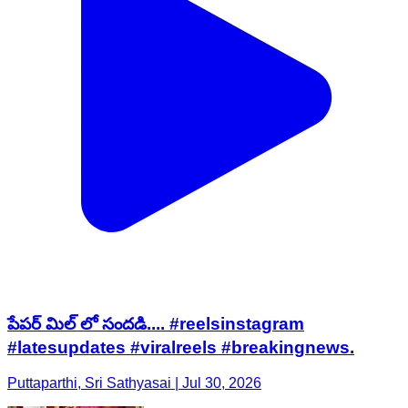
పేపర్ మిల్ లో సందడి.... #reelsinstagram
#latesupdates #viralreels #breakingnews.
Puttaparthi, Sri Sathyasai | Jul 30, 2026