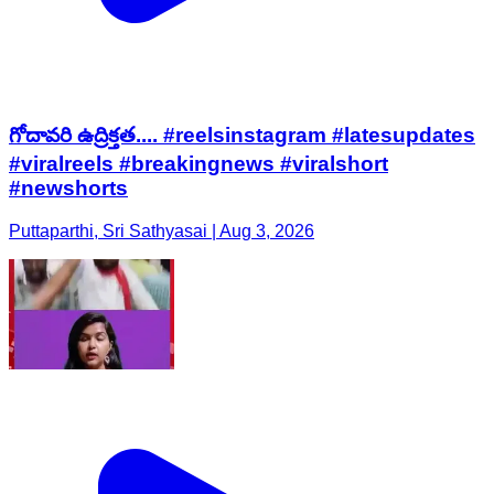
గోదావరి ఉద్రిక్తత.... #reelsinstagram #latesupdates
#viralreels #breakingnews #viralshort
#newshorts
Puttaparthi, Sri Sathyasai | Aug 3, 2026