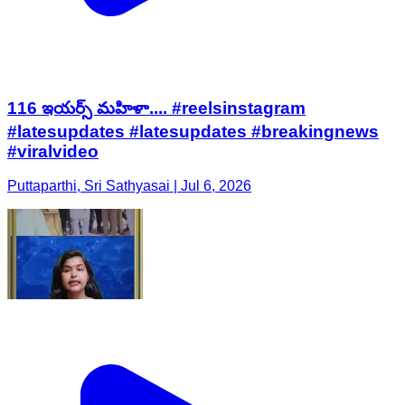
116 ఇయర్స్ మహిళా.... #reelsinstagram
#latesupdates #latesupdates #breakingnews
#viralvideo
Puttaparthi, Sri Sathyasai | Jul 6, 2026