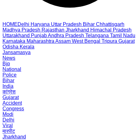
HOME
Delhi
Haryana
Uttar Pradesh
Bihar
Chhattisgarh
Madhya Pradesh
Rajasthan
Jharkhand
Himachal Pradesh
Uttarakhand
Punjab
Andhra Pradesh
Telangana
Tamil Nadu
Karnataka
Maharashtra
Assam
West Bengal
Tripura
Gujarat
Odisha
Kerala
Jansamasya
News
Bjp
National
Police
Bihar
India
कांग्रेस
Gujarat
Accident
Congress
Modi
Delhi
Viral
मारपीट
Jharkhand