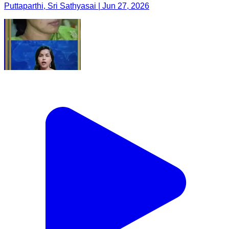
Puttaparthi, Sri Sathyasai | Jun 27, 2026