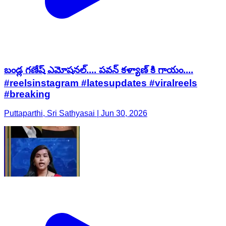
బండ్ల గణేష్ ఎమోషనల్.... పవన్ కళ్యాణ్ కి గాయం....
#reelsinstagram #latesupdates #viralreels
#breaking
Puttaparthi, Sri Sathyasai | Jun 30, 2026