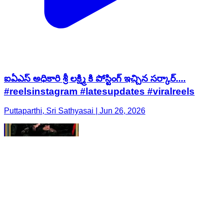
ఐఏఎస్ అధికారి శ్రీ లక్ష్మి కి పోస్టింగ్ ఇచ్చిన సర్కార్....
#reelsinstagram #latesupdates #viralreels
Puttaparthi, Sri Sathyasai | Jun 26, 2026