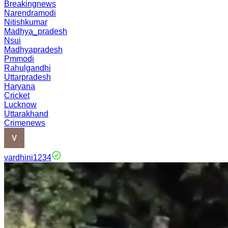
Breakingnews
Narendramodi
Nitishkumar
Madhya_pradesh
Nsui
Madhyapradesh
Pmmodi
Rahulgandhi
Uttarpradesh
Haryana
Cricket
Lucknow
Uttarakhand
Crimenews
vardhini1234