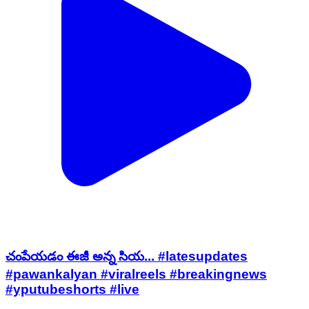
చంపేయడం ఈజీ అన్న సియ... #latesupdates
#pawankalyan #viralreels #breakingnews
#yputubeshorts #live