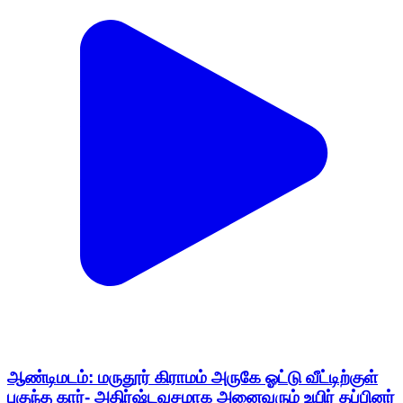
ஆண்டிமடம்: மருதூர் கிராமம் அருகே ஓட்டு வீட்டிற்குள்
புகுந்த கார்- அதிர்ஷ்டவசமாக அனைவரும் உயிர் தப்பினர்