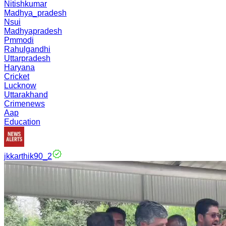
Nitishkumar
Madhya_pradesh
Nsui
Madhyapradesh
Pmmodi
Rahulgandhi
Uttarpradesh
Haryana
Cricket
Lucknow
Uttarakhand
Crimenews
Aap
Education
jkkarthik90_2