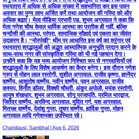
रथयात्रा में अधिक से अधिक संख्या में सहभागिता कर इस पावन
अवसर का पुण्य लाभ अर्जित करें तथा आयोजन की गरिमा को और
अधिक बढ़ाएं। मेला मीडिया प्रभारी एड. शुभम अग्रवाल ने कहा कि
मेला गणेश चौथ केवल धार्मिक आस्था का प्रतीक ही नहीं, बल्कि
चन्दौसी की आस्था, परंपरा, सामाजिक सौहार्द एवं एकता का जीवंत
उदाहरण है। “मोरपंखी” थीम पर आधारित इस वर्ष का श्रृंगार एवं
रथयात्रा श्रद्धालुओं को अद्भुत आध्यात्मिक अनुभूति प्रदान करने के
साथ-साथ नगर की सांस्कृतिक गरिमा को भी नई पहचान देगा।
उन्होंने कहा कि यह भव्य आयोजन निश्चित रूप से नगरवासियों एवं
श्रद्धालुओं के लिए विशेष आकर्षण का केंद्र बनेगा। इस दौरान गणेश
ग्रुप से मोहन लाल रस्तोगी, सुशील अग्रवाल, राजीव कृष्णा, ज्ञानेंद्र
वार्ष्णेय, आशुतोष वार्ष्णेय, नवीन वार्ष्णेय, पवन अग्रवाल, राजीव
कश्यप, विनीत डॉलर, विक्की चौधरी, अंकुर अपोलो, मयंक रस्तोगी,
आयुष शंखधार, शुभम अग्रवाल, सोनू प्रजापति, प्रमिल भारद्वाज,
जितेंद्र वार्ष्णेय, अरविन्द अग्रवाल, मुदित गर्ग, यश अग्रवाल,
मित्रक्ष वार्ष्णेय, देवांशु गुप्ता, तुषार वार्ष्णेय, हार्दिक गुप्ता, मोहन
अग्रवाल आदि गणेशभक्त उपस्थित रहे।
Chandausi, Sambhal | Aug 6, 2026