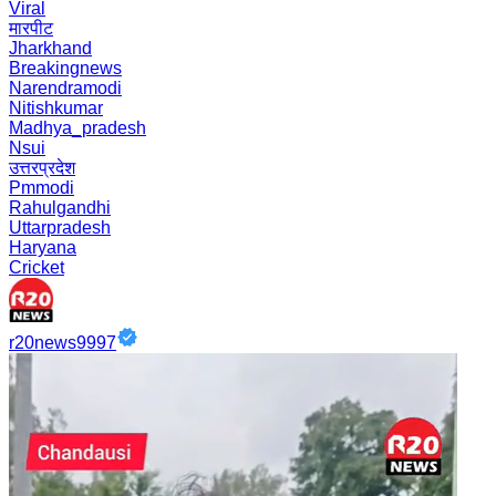
Viral
मारपीट
Jharkhand
Breakingnews
Narendramodi
Nitishkumar
Madhya_pradesh
Nsui
उत्तरप्रदेश
Pmmodi
Rahulgandhi
Uttarpradesh
Haryana
Cricket
r20news9997