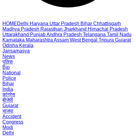
HOME
Delhi
Haryana
Uttar Pradesh
Bihar
Chhattisgarh
Madhya Pradesh
Rajasthan
Jharkhand
Himachal Pradesh
Uttarakhand
Punjab
Andhra Pradesh
Telangana
Tamil Nadu
Karnataka
Maharashtra
Assam
West Bengal
Tripura
Gujarat
Odisha
Kerala
Jansamasya
News
पुलिस
Bjp
National
Police
Bihar
India
कांग्रेस
बीजेपी
Gujarat
भाजपा
Accident
Congress
Modi
Delhi