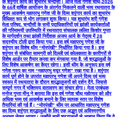
के श्रृंगार कार्य का शुभारंभ चन्दौसी। आज मेला गणेश चौथ-2026
के 66वें वार्षिक आयोजन के अंतर्गत निकलने वाली भव्य रथयात्रा के
मुख्य आकर्षण महाप्रभु गणेश जी के दिव्य श्रृंगार कार्य का शुभारंभ
विधिवत रूप से भोग लगाकर शुरू किया। यह शुभारंभ श्री गणेश
मेला परिषद, चन्दौसी के सभी पदाधिकारियों एवं झांकी कार्यकर्ताओं
की गरिमामयी उपस्थिति में रथयात्रा संचालक ललित किशोर गुप्ता
के मार्गदर्शन तथा झांकी निर्देशक अजय आर्य के नेतृत्व में 28
सदस्यीय टोली द्वारा किया गया। इस वर्ष महाप्रभु गणेश जी के
श्रृंगार का विशेष थीम “मोरपंखी” निर्धारित किया गया है। इस
श्रृंगार से संबंधित सामग्री को दिल्ली एवं कोलकाता के कारीगरों से
विशेष आर्डर पर तैयार करवा कर मंगवाया गया है, जो श्रद्धालुओं के
लिए विशेष आकर्षण का केंद्र रहेगा। इसी थीम के अनुरूप इस वर्ष
गणेश ग्रुप का नाम “महाप्रभु मयूर गणेश” रखा गया है। श्रृंगार
कार्य पूर्ण होने के उपरांत महाप्रभु गणेश जी अपने दिव्य एवं भव्य
स्वरूप में रथयात्रा के दौरान श्रद्धालुजनों को दर्शन देंगे, जिससे
सम्पूर्ण नगर में भक्तिमय वातावरण का संचार होगा। मेला प्रबंधक
मनोज गुप्ता मीनू ने बताया कि इस वर्ष गणेश चौथ महोत्सव को और
अधिक भव्य एवं आकर्षक बनाने के लिए व्यापक स्तर पर विशेष
तैयारियां की गई हैं। “मोरपंखी” थीम पर आधारित महाप्रभु गणेश
का दिव्य श्रृंगार श्रद्धालुओं के लिए एक अद्भुत एवं अविस्मरणीय
अनुभव लेकर आएगा। उन्होंने सभी श्रद्धालुओं से आह्वान किया कि वे