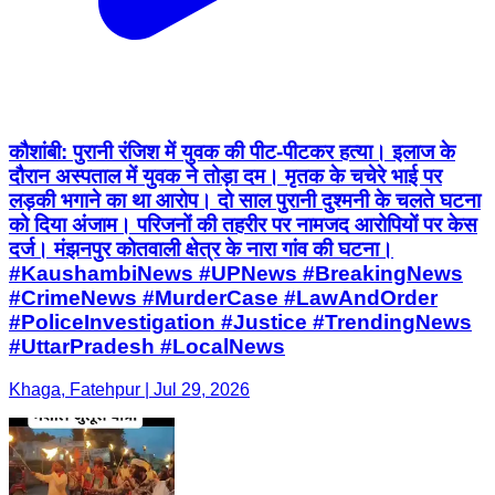
कौशांबी: पुरानी रंजिश में युवक की पीट-पीटकर हत्या। इलाज के
दौरान अस्पताल में युवक ने तोड़ा दम। मृतक के चचेरे भाई पर
लड़की भगाने का था आरोप। दो साल पुरानी दुश्मनी के चलते घटना
को दिया अंजाम। परिजनों की तहरीर पर नामजद आरोपियों पर केस
दर्ज। मंझनपुर कोतवाली क्षेत्र के नारा गांव की घटना।
#KaushambiNews #UPNews #BreakingNews
#CrimeNews #MurderCase #LawAndOrder
#PoliceInvestigation #Justice #TrendingNews
#UttarPradesh #LocalNews
Khaga, Fatehpur | Jul 29, 2026