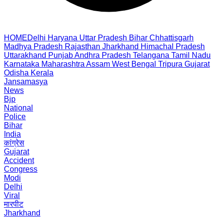
HOME
Delhi
Haryana
Uttar Pradesh
Bihar
Chhattisgarh
Madhya Pradesh
Rajasthan
Jharkhand
Himachal Pradesh
Uttarakhand
Punjab
Andhra Pradesh
Telangana
Tamil Nadu
Karnataka
Maharashtra
Assam
West Bengal
Tripura
Gujarat
Odisha
Kerala
Jansamasya
News
Bjp
National
Police
Bihar
India
कांग्रेस
Gujarat
Accident
Congress
Modi
Delhi
Viral
मारपीट
Jharkhand