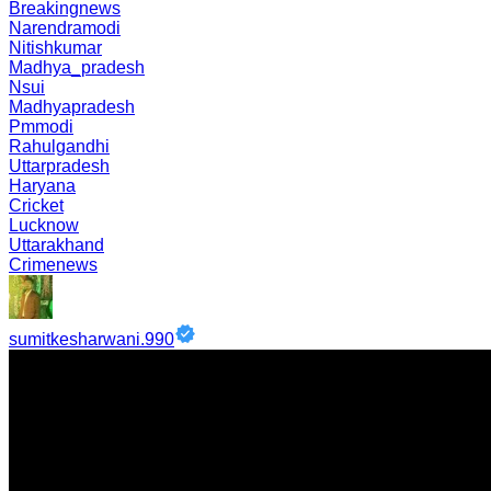
Breakingnews
Narendramodi
Nitishkumar
Madhya_pradesh
Nsui
Madhyapradesh
Pmmodi
Rahulgandhi
Uttarpradesh
Haryana
Cricket
Lucknow
Uttarakhand
Crimenews
sumitkesharwani.990