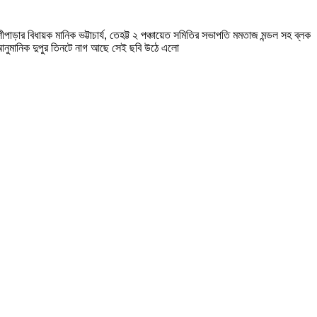
়ার বিধায়ক মানিক ভট্টাচার্য, তেহট্ট ২ পঞ্চায়েত সমিতির সভাপতি মমতাজ মন্ডল সহ ব্লক
র আনুমানিক দুপুর তিনটে নাগ আছে সেই ছবি উঠে এলো