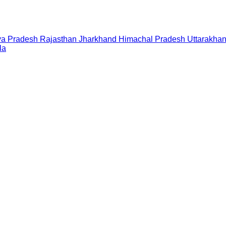
a Pradesh
Rajasthan
Jharkhand
Himachal Pradesh
Uttarakha
la