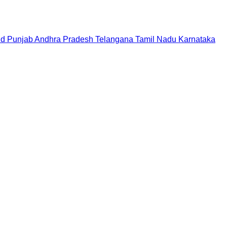
nd
Punjab
Andhra Pradesh
Telangana
Tamil Nadu
Karnataka