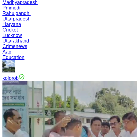
Madhyapradesh
Pmmodi
Rahulgandhi
Uttarpradesh
Haryana
Cricket
Lucknow
Uttarakhand
Crimenews
Aap
Education
kolorob