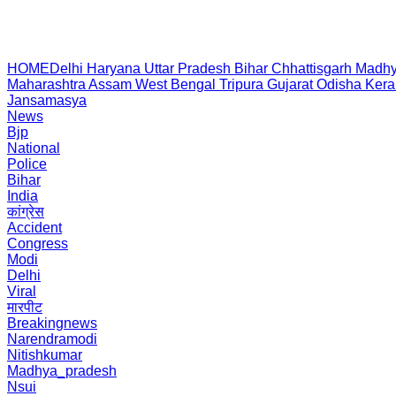
HOME
Delhi
Haryana
Uttar Pradesh
Bihar
Chhattisgarh
Madhy
Maharashtra
Assam
West Bengal
Tripura
Gujarat
Odisha
Kera
Jansamasya
News
Bjp
National
Police
Bihar
India
कांग्रेस
Accident
Congress
Modi
Delhi
Viral
मारपीट
Breakingnews
Narendramodi
Nitishkumar
Madhya_pradesh
Nsui