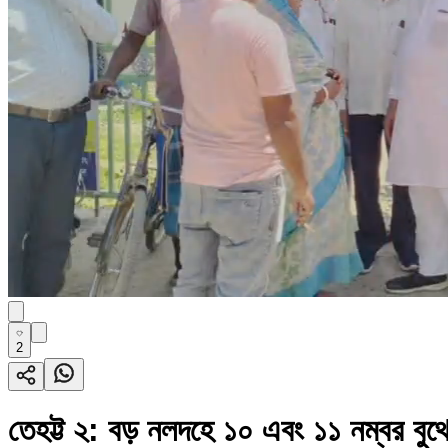
2
তেহট্ট ২: বড় নলদহে ১০ এবং ১১ নম্বর বুথ