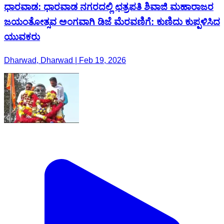
ಧಾರವಾಡ: ಧಾರವಾಡ ನಗರದಲ್ಲಿ ಛತ್ರಪತಿ ಶಿವಾಜಿ ಮಹಾರಾಜರ
ಜಯಂತೋತ್ಸವ ಅಂಗವಾಗಿ ಡಿಜೆ ಮೆರವಣಿಗೆ: ಕುಣಿದು ಕುಪ್ಪಳಿಸಿದ
ಯುವಕರು
Dharwad, Dharwad | Feb 19, 2026