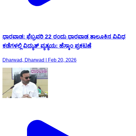
ಧಾರವಾಡ: ಫೆಬ್ರವರಿ 22 ರಂದು ಧಾರವಾಡ ತಾಲೂಕಿನ ವಿವಿಧ
ಕಡೆಗಳಲ್ಲಿ ವಿದ್ಯುತ್ ವ್ಯತ್ಯಯ: ಹೆಸ್ಕಾಂ ಪ್ರಕಟಣೆ
Dharwad, Dharwad | Feb 20, 2026