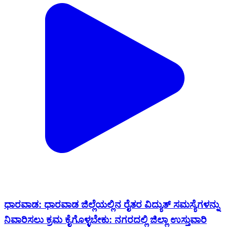
ಧಾರವಾಡ: ಧಾರವಾಡ ಜಿಲ್ಲೆಯಲ್ಲಿನ ರೈತರ ವಿದ್ಯುತ್ ಸಮಸ್ಯೆಗಳನ್ನು
ನಿವಾರಿಸಲು ಕ್ರಮ ಕೈಗೊಳ್ಳಬೇಕು: ನಗರದಲ್ಲಿ ಜಿಲ್ಲಾ ಉಸ್ತುವಾರಿ