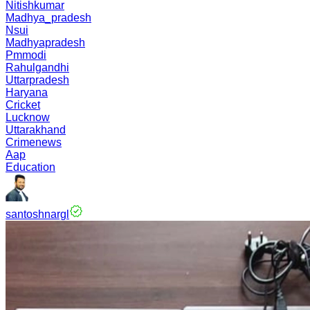
Nitishkumar
Madhya_pradesh
Nsui
Madhyapradesh
Pmmodi
Rahulgandhi
Uttarpradesh
Haryana
Cricket
Lucknow
Uttarakhand
Crimenews
Aap
Education
santoshnargl