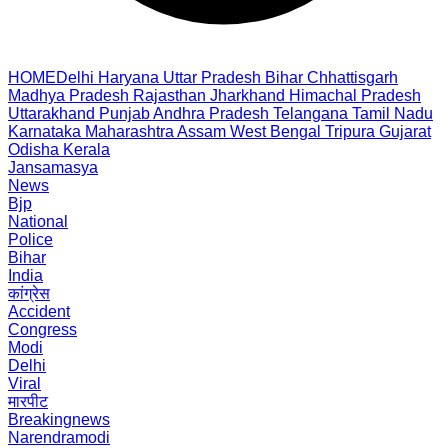
HOME
Delhi
Haryana
Uttar Pradesh
Bihar
Chhattisgarh
Madhya Pradesh
Rajasthan
Jharkhand
Himachal Pradesh
Uttarakhand
Punjab
Andhra Pradesh
Telangana
Tamil Nadu
Karnataka
Maharashtra
Assam
West Bengal
Tripura
Gujarat
Odisha
Kerala
Jansamasya
News
Bjp
National
Police
Bihar
India
कांग्रेस
Accident
Congress
Modi
Delhi
Viral
मारपीट
Breakingnews
Narendramodi