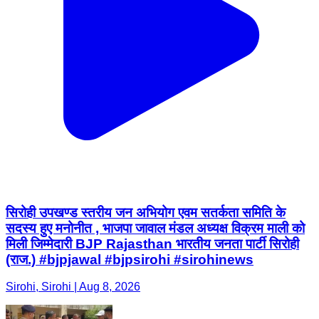
सिरोही उपखण्ड स्तरीय जन अभियोग एवम सतर्कता समिति के
सदस्य हुए मनोनीत , भाजपा जावाल मंडल अध्यक्ष विक्रम माली को
मिली जिम्मेदारी BJP Rajasthan भारतीय जनता पार्टी सिरोही
(राज.) #bjpjawal #bjpsirohi #sirohinews
Sirohi, Sirohi | Aug 8, 2026