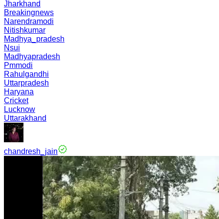
Jharkhand
Breakingnews
Narendramodi
Nitishkumar
Madhya_pradesh
Nsui
Madhyapradesh
Pmmodi
Rahulgandhi
Uttarpradesh
Haryana
Cricket
Lucknow
Uttarakhand
chandresh_jain