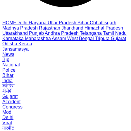
HOME
Delhi
Haryana
Uttar Pradesh
Bihar
Chhattisgarh
Madhya Pradesh
Rajasthan
Jharkhand
Himachal Pradesh
Uttarakhand
Punjab
Andhra Pradesh
Telangana
Tamil Nadu
Karnataka
Maharashtra
Assam
West Bengal
Tripura
Gujarat
Odisha
Kerala
Jansamasya
News
Bjp
National
Police
Bihar
India
कांग्रेस
बीजेपी
Gujarat
Accident
Congress
Modi
Delhi
Viral
मारपीट