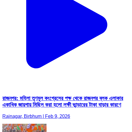
রাজনগর: মহিলা তৃণমূল কংগ্রেসের পক্ষ থেকে রাজনগর ব্লক এলাকার
একাধিক জায়গায় মিছিল করা হলো লক্ষী ভান্ডারের টাকা বাড়ার কারণে
Rajnagar, Birbhum | Feb 9, 2026