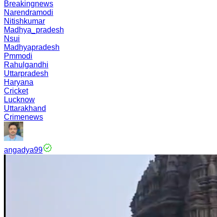
Breakingnews
Narendramodi
Nitishkumar
Madhya_pradesh
Nsui
Madhyapradesh
Pmmodi
Rahulgandhi
Uttarpradesh
Haryana
Cricket
Lucknow
Uttarakhand
Crimenews
angadya99