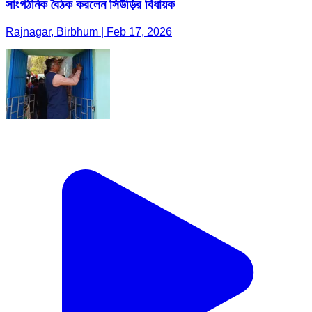
সাংগঠনিক বৈঠক করলেন সিউড়ির বিধায়ক
Rajnagar, Birbhum | Feb 17, 2026