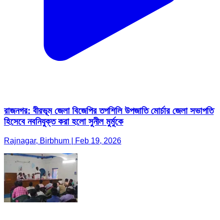
রাজনগর: বীরভূম জেলা বিজেপির তপশিলি উপজাতি মোর্চার জেলা সভাপতি
হিসেবে নবনিযুক্ত করা হলো সুনীল মুর্মুকে
Rajnagar, Birbhum | Feb 19, 2026