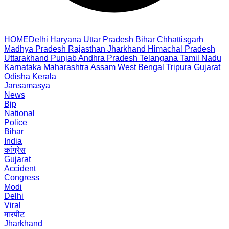
HOME
Delhi
Haryana
Uttar Pradesh
Bihar
Chhattisgarh
Madhya Pradesh
Rajasthan
Jharkhand
Himachal Pradesh
Uttarakhand
Punjab
Andhra Pradesh
Telangana
Tamil Nadu
Karnataka
Maharashtra
Assam
West Bengal
Tripura
Gujarat
Odisha
Kerala
Jansamasya
News
Bjp
National
Police
Bihar
India
कांग्रेस
Gujarat
Accident
Congress
Modi
Delhi
Viral
मारपीट
Jharkhand