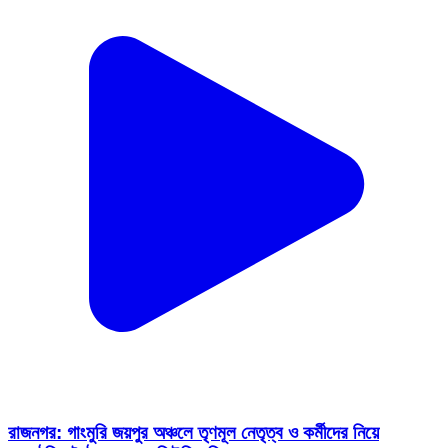
রাজনগর: গাংমুরি জয়পুর অঞ্চলে তৃণমূল নেতৃত্ব ও কর্মীদের নিয়ে