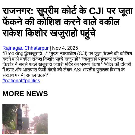
राजनगर: सुप्रीम कोर्ट के CJI पर जूता
फेंकने की कोशिश करने वाले वकील
राकेश किशोर खजुराहो पहुंचे
Rajnagar, Chhatarpur
|
Nov 4, 2025
*Breaking@खजुराहो...* *मुख्य न्यायाधीश (CJI) पर जूता फेंकने की कोशिश
करने वाले वकील राकेश किशोर पहुंचे खजुराहो* *खजुराहो पहुंचकर राकेश
किशोर ने सबसे पहले खजुराहो जवारी मंदिर का भ्रमण किया* *मंदिर की दीवारों
में दरार और आसपास फैली गंदगी को लेकर ASI भारतीय पुरातत्व विभाग के
संरक्षण पर भी सवाल उठाये*
#
national
#
politics
MORE NEWS